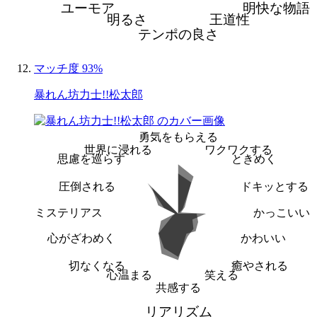
ユーモア
明快な物語
明るさ
王道性
テンポの良さ
マッチ度 93%
暴れん坊力士!!松太郎
勇気をもらえる
世界に浸れる
ワクワクする
思慮を巡らす
ときめく
圧倒される
ドキッとする
ミステリアス
かっこいい
心がざわめく
かわいい
切なくなる
癒やされる
心温まる
笑える
共感する
リアリズム