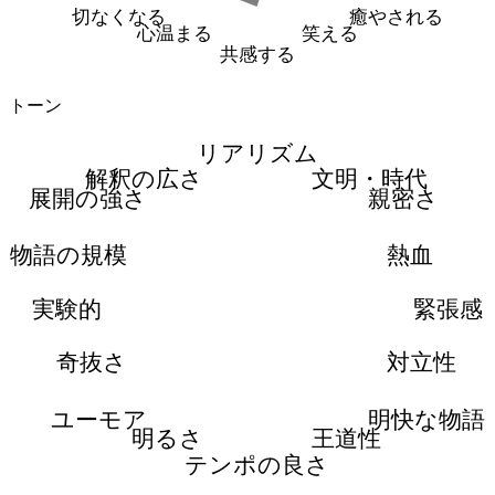
切なくなる
癒やされる
心温まる
笑える
共感する
トーン
リアリズム
解釈の広さ
文明・時代
展開の強さ
親密さ
物語の規模
熱血
実験的
緊張感
奇抜さ
対立性
ユーモア
明快な物語
明るさ
王道性
テンポの良さ