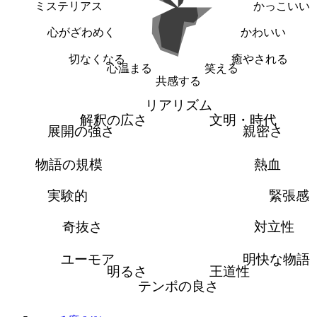
ミステリアス
かっこいい
心がざわめく
かわいい
切なくなる
癒やされる
心温まる
笑える
共感する
リアリズム
解釈の広さ
文明・時代
展開の強さ
親密さ
物語の規模
熱血
実験的
緊張感
奇抜さ
対立性
ユーモア
明快な物語
明るさ
王道性
テンポの良さ