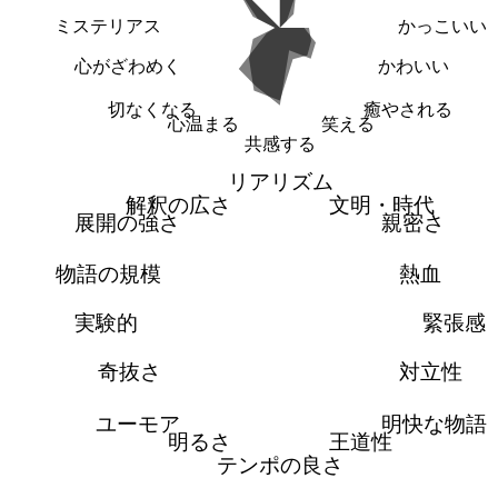
ミステリアス
かっこいい
心がざわめく
かわいい
切なくなる
癒やされる
心温まる
笑える
共感する
リアリズム
解釈の広さ
文明・時代
展開の強さ
親密さ
物語の規模
熱血
実験的
緊張感
奇抜さ
対立性
ユーモア
明快な物語
明るさ
王道性
テンポの良さ