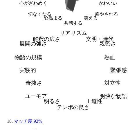
心がざわめく
かわいい
切なくなる
癒やされる
心温まる
笑える
共感する
リアリズム
解釈の広さ
文明・時代
展開の強さ
親密さ
物語の規模
熱血
実験的
緊張感
奇抜さ
対立性
ユーモア
明快な物語
明るさ
王道性
テンポの良さ
マッチ度 92%