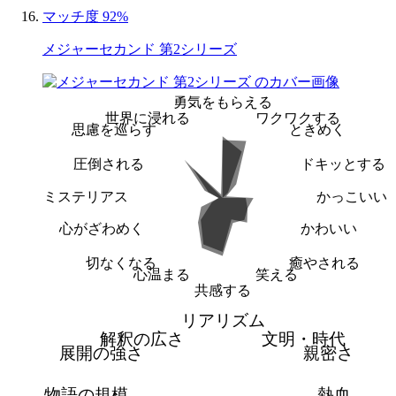
マッチ度 92%
メジャーセカンド 第2シリーズ
勇気をもらえる
世界に浸れる
ワクワクする
思慮を巡らす
ときめく
圧倒される
ドキッとする
ミステリアス
かっこいい
心がざわめく
かわいい
切なくなる
癒やされる
心温まる
笑える
共感する
リアリズム
解釈の広さ
文明・時代
展開の強さ
親密さ
物語の規模
熱血