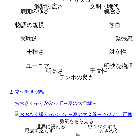
解釈の広さ
文明・時代
展開の強さ
親密さ
物語の規模
熱血
実験的
緊張感
奇抜さ
対立性
ユーモア
明快な物語
明るさ
王道性
テンポの良さ
マッチ度 96%
おおきく振りかぶって～夏の大会編～
勇気をもらえる
世界に浸れる
ワクワクする
思慮を巡らす
ときめく