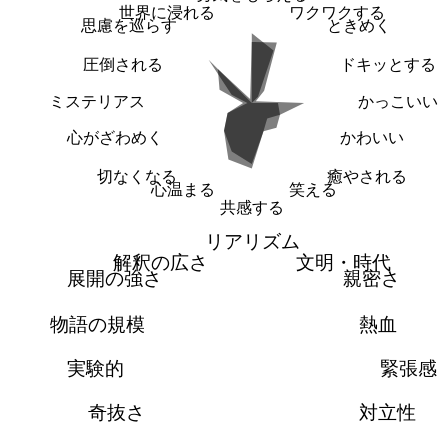
世界に浸れる
ワクワクする
思慮を巡らす
ときめく
圧倒される
ドキッとする
ミステリアス
かっこいい
心がざわめく
かわいい
切なくなる
癒やされる
心温まる
笑える
共感する
リアリズム
解釈の広さ
文明・時代
展開の強さ
親密さ
物語の規模
熱血
実験的
緊張感
奇抜さ
対立性