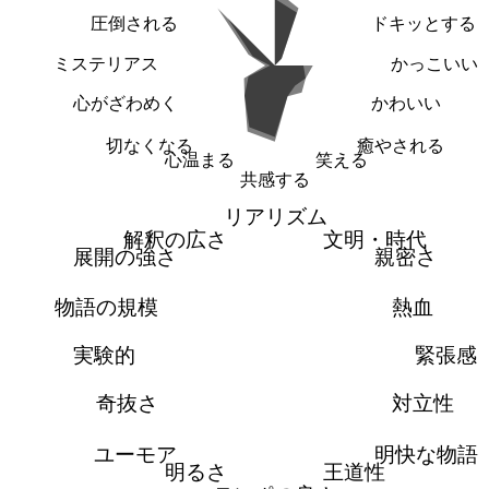
圧倒される
ドキッとする
ミステリアス
かっこいい
心がざわめく
かわいい
切なくなる
癒やされる
心温まる
笑える
共感する
リアリズム
解釈の広さ
文明・時代
展開の強さ
親密さ
物語の規模
熱血
実験的
緊張感
奇抜さ
対立性
ユーモア
明快な物語
明るさ
王道性