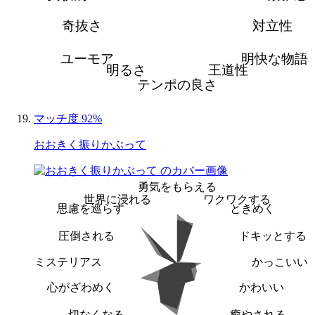
奇抜さ
対立性
ユーモア
明快な物語
明るさ
王道性
テンポの良さ
マッチ度 92%
おおきく振りかぶって
勇気をもらえる
世界に浸れる
ワクワクする
思慮を巡らす
ときめく
圧倒される
ドキッとする
ミステリアス
かっこいい
心がざわめく
かわいい
切なくなる
癒やされる