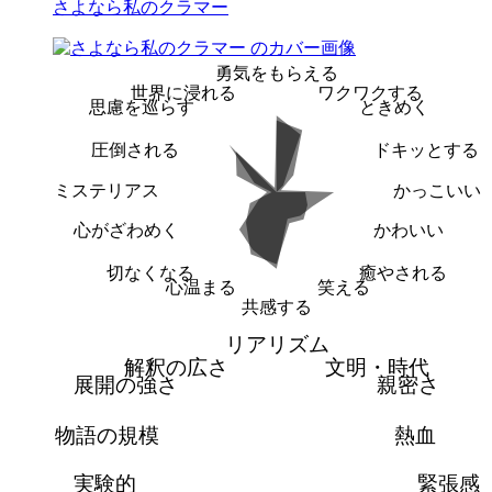
さよなら私のクラマー
勇気をもらえる
世界に浸れる
ワクワクする
思慮を巡らす
ときめく
圧倒される
ドキッとする
ミステリアス
かっこいい
心がざわめく
かわいい
切なくなる
癒やされる
心温まる
笑える
共感する
リアリズム
解釈の広さ
文明・時代
展開の強さ
親密さ
物語の規模
熱血
実験的
緊張感