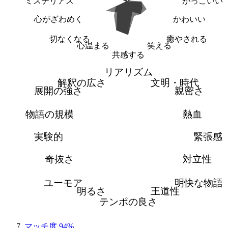
ミステリアス
かっこいい
心がざわめく
かわいい
切なくなる
癒やされる
心温まる
笑える
共感する
リアリズム
解釈の広さ
文明・時代
展開の強さ
親密さ
物語の規模
熱血
実験的
緊張感
奇抜さ
対立性
ユーモア
明快な物語
明るさ
王道性
テンポの良さ
マッチ度 94%