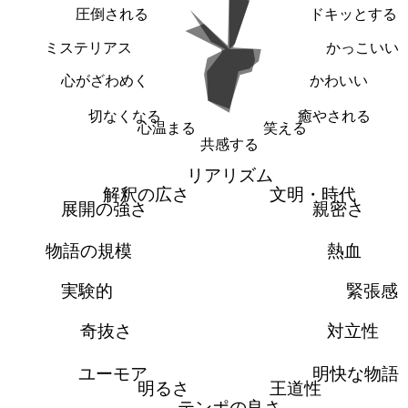
圧倒される
ドキッとする
ミステリアス
かっこいい
心がざわめく
かわいい
切なくなる
癒やされる
心温まる
笑える
共感する
リアリズム
解釈の広さ
文明・時代
展開の強さ
親密さ
物語の規模
熱血
実験的
緊張感
奇抜さ
対立性
ユーモア
明快な物語
明るさ
王道性
テンポの良さ