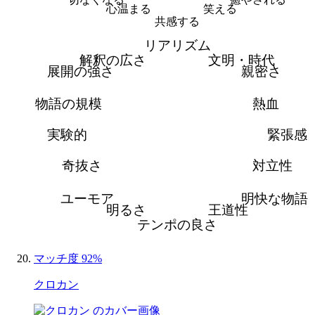
心温まる
笑える
共感する
リアリズム
解釈の広さ
文明・時代
展開の強さ
親密さ
物語の規模
熱血
実験的
緊張感
奇抜さ
対立性
ユーモア
明快な物語
明るさ
王道性
テンポの良さ
マッチ度 92%
クロカン