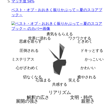
マッチ度 94%
ベスト・オブ・おおきく振りかぶって～夏のスコアブ
ック～
勇気をもらえる
世界に浸れる
ワクワクする
思慮を巡らす
ときめく
圧倒される
ドキッとする
ミステリアス
かっこいい
心がざわめく
かわいい
切なくなる
癒やされる
心温まる
笑える
共感する
リアリズム
解釈の広さ
文明・時代
展開の強さ
親密さ