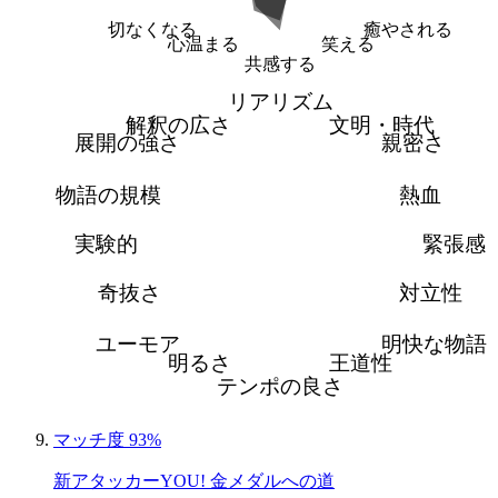
切なくなる
癒やされる
心温まる
笑える
共感する
リアリズム
解釈の広さ
文明・時代
展開の強さ
親密さ
物語の規模
熱血
実験的
緊張感
奇抜さ
対立性
ユーモア
明快な物語
明るさ
王道性
テンポの良さ
マッチ度 93%
新アタッカーYOU! 金メダルへの道