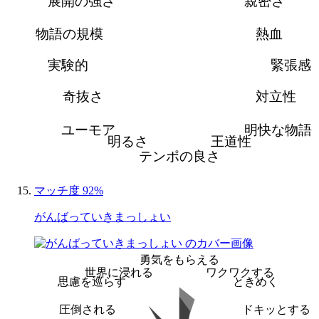
展開の強さ
親密さ
物語の規模
熱血
実験的
緊張感
奇抜さ
対立性
ユーモア
明快な物語
明るさ
王道性
テンポの良さ
マッチ度 92%
がんばっていきまっしょい
勇気をもらえる
世界に浸れる
ワクワクする
思慮を巡らす
ときめく
圧倒される
ドキッとする