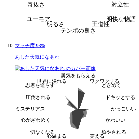
奇抜さ
対立性
ユーモア
明快な物語
明るさ
王道性
テンポの良さ
マッチ度 93%
あした天気になあれ
勇気をもらえる
世界に浸れる
ワクワクする
思慮を巡らす
ときめく
圧倒される
ドキッとする
ミステリアス
かっこいい
心がざわめく
かわいい
切なくなる
癒やされる
心温まる
笑える