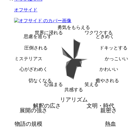
オフサイド
勇気をもらえる
世界に浸れる
ワクワクする
思慮を巡らす
ときめく
圧倒される
ドキッとする
ミステリアス
かっこいい
心がざわめく
かわいい
切なくなる
癒やされる
心温まる
笑える
共感する
リアリズム
解釈の広さ
文明・時代
展開の強さ
親密さ
物語の規模
熱血