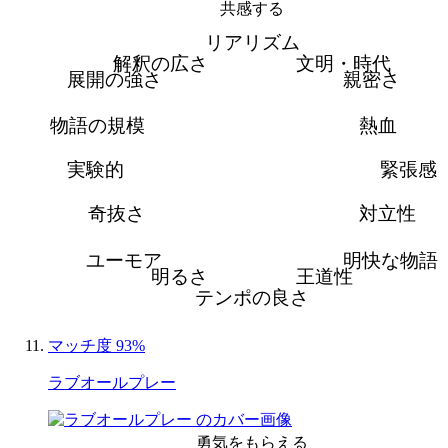
共感する
リアリズム
解釈の広さ
文明・時代
展開の強さ
親密さ
物語の規模
熱血
実験的
緊張感
奇抜さ
対立性
ユーモア
明快な物語
明るさ
王道性
テンポの良さ
マッチ度 93%
ラブオールプレー
勇気をもらえる