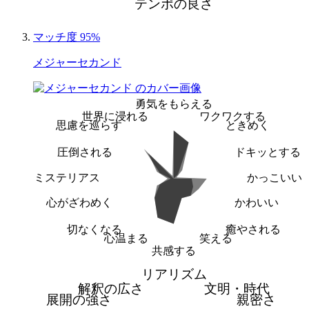
テンポの良さ
マッチ度 95%
メジャーセカンド
勇気をもらえる
世界に浸れる
ワクワクする
思慮を巡らす
ときめく
圧倒される
ドキッとする
ミステリアス
かっこいい
心がざわめく
かわいい
切なくなる
癒やされる
心温まる
笑える
共感する
リアリズム
解釈の広さ
文明・時代
展開の強さ
親密さ