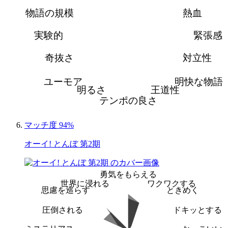
物語の規模
熱血
実験的
緊張感
奇抜さ
対立性
ユーモア
明快な物語
明るさ
王道性
テンポの良さ
マッチ度 94%
オーイ! とんぼ 第2期
勇気をもらえる
世界に浸れる
ワクワクする
思慮を巡らす
ときめく
圧倒される
ドキッとする