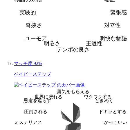
実験的
緊張感
奇抜さ
対立性
ユーモア
明快な物語
明るさ
王道性
テンポの良さ
マッチ度 92%
ベイビーステップ
勇気をもらえる
世界に浸れる
ワクワクする
思慮を巡らす
ときめく
圧倒される
ドキッとする
ミステリアス
かっこいい