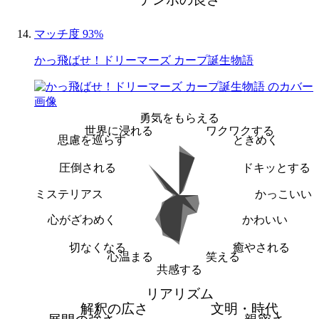
マッチ度 93%
かっ飛ばせ！ドリーマーズ カープ誕生物語
勇気をもらえる
世界に浸れる
ワクワクする
思慮を巡らす
ときめく
圧倒される
ドキッとする
ミステリアス
かっこいい
心がざわめく
かわいい
切なくなる
癒やされる
心温まる
笑える
共感する
リアリズム
解釈の広さ
文明・時代