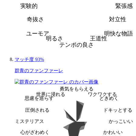
実験的
緊張感
奇抜さ
対立性
ユーモア
明快な物語
明るさ
王道性
テンポの良さ
マッチ度 93%
群青のファンファーレ
勇気をもらえる
世界に浸れる
ワクワクする
思慮を巡らす
ときめく
圧倒される
ドキッとする
ミステリアス
かっこいい
心がざわめく
かわいい