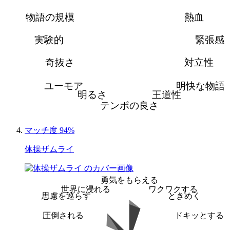
物語の規模
熱血
実験的
緊張感
奇抜さ
対立性
ユーモア
明快な物語
明るさ
王道性
テンポの良さ
マッチ度 94%
体操ザムライ
勇気をもらえる
世界に浸れる
ワクワクする
思慮を巡らす
ときめく
圧倒される
ドキッとする