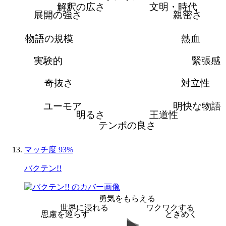
解釈の広さ
文明・時代
展開の強さ
親密さ
物語の規模
熱血
実験的
緊張感
奇抜さ
対立性
ユーモア
明快な物語
明るさ
王道性
テンポの良さ
マッチ度 93%
バクテン!!
勇気をもらえる
世界に浸れる
ワクワクする
思慮を巡らす
ときめく