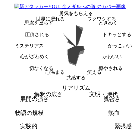
勇気をもらえる
世界に浸れる
ワクワクする
思慮を巡らす
ときめく
圧倒される
ドキッとする
ミステリアス
かっこいい
心がざわめく
かわいい
切なくなる
癒やされる
心温まる
笑える
共感する
リアリズム
解釈の広さ
文明・時代
展開の強さ
親密さ
物語の規模
熱血
実験的
緊張感