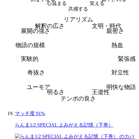
心温まる
笑える
共感する
リアリズム
解釈の広さ
文明・時代
展開の強さ
親密さ
物語の規模
熱血
実験的
緊張感
奇抜さ
対立性
ユーモア
明快な物語
明るさ
王道性
テンポの良さ
マッチ度 91%
らんま1/2 SPECIAL よみがえる記憶（下巻）