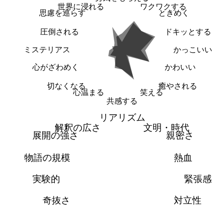
世界に浸れる
ワクワクする
思慮を巡らす
ときめく
圧倒される
ドキッとする
ミステリアス
かっこいい
心がざわめく
かわいい
切なくなる
癒やされる
心温まる
笑える
共感する
リアリズム
解釈の広さ
文明・時代
展開の強さ
親密さ
物語の規模
熱血
実験的
緊張感
奇抜さ
対立性