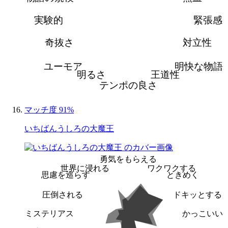
実験的
緊張感
奇抜さ
対立性
ユーモア
明快な物語
明るさ
王道性
テンポの良さ
マッチ度 91%
いちばんうしろの大魔王
勇気をもらえる
世界に浸れる
ワクワクする
思慮を巡らす
ときめく
圧倒される
ドキッとする
ミステリアス
かっこいい