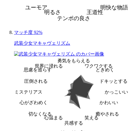
ユーモア
明快な物語
明るさ
王道性
テンポの良さ
マッチ度 92%
武装少女マキャヴェリズム
勇気をもらえる
世界に浸れる
ワクワクする
思慮を巡らす
ときめく
圧倒される
ドキッとする
ミステリアス
かっこいい
心がざわめく
かわいい
切なくなる
癒やされる
心温まる
笑える
共感する