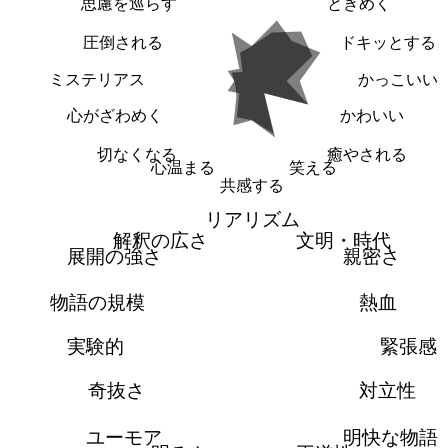
思慮を巡らす
ときめく
圧倒される
ドキッとする
ミステリアス
かっこいい
心がざわめく
かわいい
切なくなる
癒やされる
心温まる
笑える
共感する
リアリズム
解釈の広さ
文明・時代
展開の強さ
親密さ
物語の規模
熱血
実験的
緊張感
奇抜さ
対立性
ユーモア
明快な物語