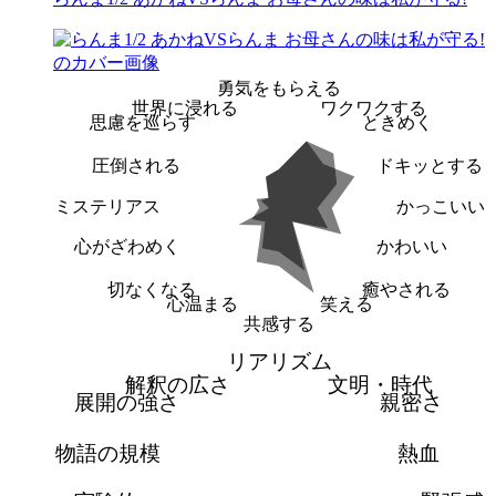
勇気をもらえる
世界に浸れる
ワクワクする
思慮を巡らす
ときめく
圧倒される
ドキッとする
ミステリアス
かっこいい
心がざわめく
かわいい
切なくなる
癒やされる
心温まる
笑える
共感する
リアリズム
解釈の広さ
文明・時代
展開の強さ
親密さ
物語の規模
熱血