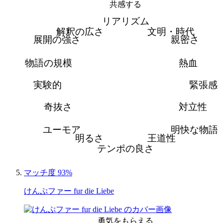
共感する
リアリズム
解釈の広さ
文明・時代
展開の強さ
親密さ
物語の規模
熱血
実験的
緊張感
奇抜さ
対立性
ユーモア
明快な物語
明るさ
王道性
テンポの良さ
マッチ度 93%
けんぷファー fur die Liebe
勇気をもらえる