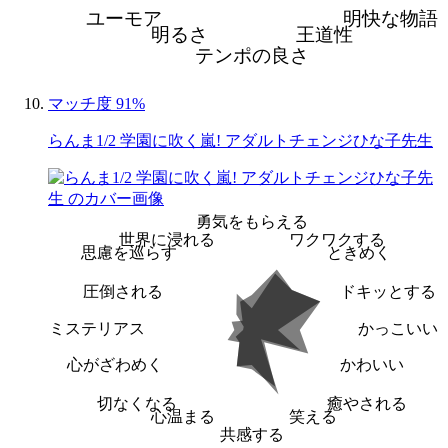
ユーモア
明快な物語
明るさ
王道性
テンポの良さ
マッチ度 91%
らんま1/2 学園に吹く嵐! アダルトチェンジひな子先生
勇気をもらえる
世界に浸れる
ワクワクする
思慮を巡らす
ときめく
圧倒される
ドキッとする
ミステリアス
かっこいい
心がざわめく
かわいい
切なくなる
癒やされる
心温まる
笑える
共感する