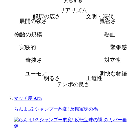
共感する
リアリズム
解釈の広さ
文明・時代
展開の強さ
親密さ
物語の規模
熱血
実験的
緊張感
奇抜さ
対立性
ユーモア
明快な物語
明るさ
王道性
テンポの良さ
マッチ度 92%
らんま1/2 シャンプー豹変! 反転宝珠の禍