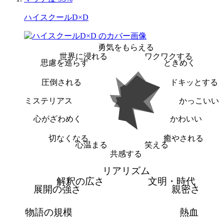
ハイスクールD×D
勇気をもらえる
世界に浸れる
ワクワクする
思慮を巡らす
ときめく
圧倒される
ドキッとする
ミステリアス
かっこいい
心がざわめく
かわいい
切なくなる
癒やされる
心温まる
笑える
共感する
リアリズム
解釈の広さ
文明・時代
展開の強さ
親密さ
物語の規模
熱血