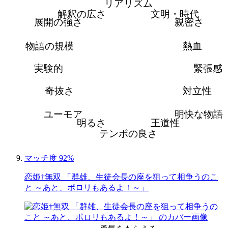
リアリズム
解釈の広さ
文明・時代
展開の強さ
親密さ
物語の規模
熱血
実験的
緊張感
奇抜さ
対立性
ユーモア
明快な物語
明るさ
王道性
テンポの良さ
マッチ度 92%
恋姫†無双 「群雄、生徒会長の座を狙って相争うのこ
と ～あと、ポロリもあるよ！～」