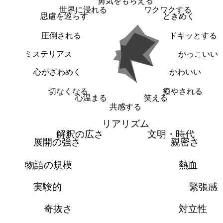
勇気をもらえる
世界に浸れる
ワクワクする
思慮を巡らす
ときめく
圧倒される
ドキッとする
ミステリアス
かっこいい
心がざわめく
かわいい
切なくなる
癒やされる
心温まる
笑える
共感する
リアリズム
解釈の広さ
文明・時代
展開の強さ
親密さ
物語の規模
熱血
実験的
緊張感
奇抜さ
対立性