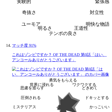
実験的
緊張感
奇抜さ
対立性
ユーモア
明快な物語
明るさ
王道性
テンポの良さ
マッチ度 91%
これはゾンビですか？ OF THE DEAD 第0話「はい、
アンコールありがとうございます」
勇気をもらえる
世界に浸れる
ワクワクする
思慮を巡らす
ときめく
圧倒される
ドキッとする
ミステリアス
かっこいい