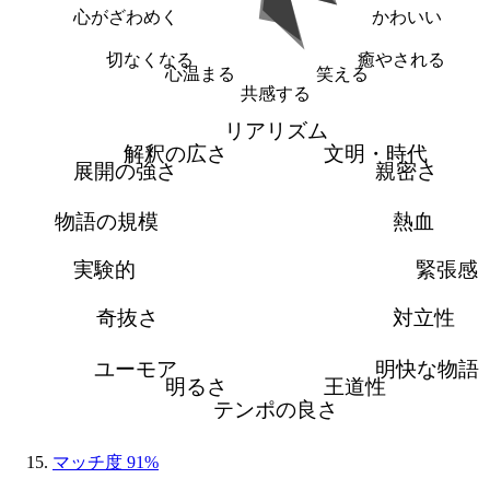
心がざわめく
かわいい
切なくなる
癒やされる
心温まる
笑える
共感する
リアリズム
解釈の広さ
文明・時代
展開の強さ
親密さ
物語の規模
熱血
実験的
緊張感
奇抜さ
対立性
ユーモア
明快な物語
明るさ
王道性
テンポの良さ
マッチ度 91%