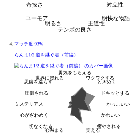
奇抜さ
対立性
ユーモア
明快な物語
明るさ
王道性
テンポの良さ
マッチ度 93%
らんま1/2 道を継ぐ者（前編）
勇気をもらえる
世界に浸れる
ワクワクする
思慮を巡らす
ときめく
圧倒される
ドキッとする
ミステリアス
かっこいい
心がざわめく
かわいい
切なくなる
癒やされる
心温まる
笑える