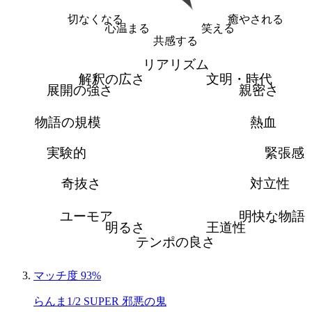
切なくなる
癒やされる
心温まる
笑える
共感する
リアリズム
解釈の広さ
文明・時代
展開の強さ
親密さ
物語の規模
熱血
実験的
緊張感
奇抜さ
対立性
ユーモア
明快な物語
明るさ
王道性
テンポの良さ
マッチ度 93%
らんま1/2 SUPER 邪悪の鬼