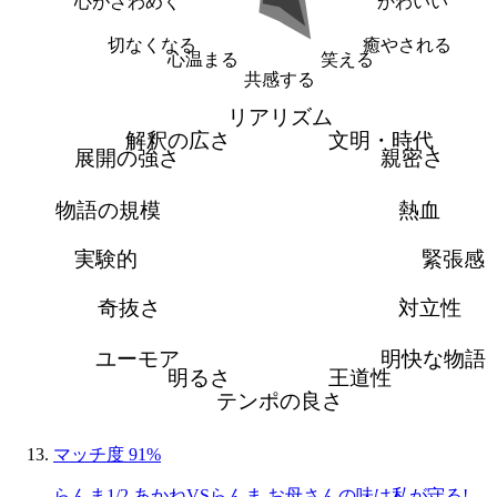
心がざわめく
かわいい
切なくなる
癒やされる
心温まる
笑える
共感する
リアリズム
解釈の広さ
文明・時代
展開の強さ
親密さ
物語の規模
熱血
実験的
緊張感
奇抜さ
対立性
ユーモア
明快な物語
明るさ
王道性
テンポの良さ
マッチ度 91%
らんま1/2 あかねVSらんま お母さんの味は私が守る!