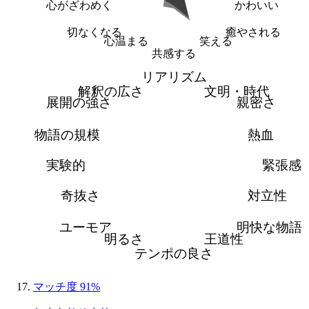
心がざわめく
かわいい
切なくなる
癒やされる
心温まる
笑える
共感する
リアリズム
解釈の広さ
文明・時代
展開の強さ
親密さ
物語の規模
熱血
実験的
緊張感
奇抜さ
対立性
ユーモア
明快な物語
明るさ
王道性
テンポの良さ
マッチ度 91%