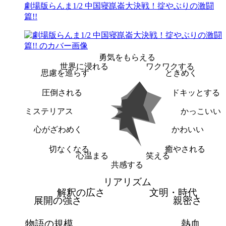
劇場版らんま1/2 中国寝崑崙大決戦！掟やぶりの激闘
篇!!
勇気をもらえる
世界に浸れる
ワクワクする
思慮を巡らす
ときめく
圧倒される
ドキッとする
ミステリアス
かっこいい
心がざわめく
かわいい
切なくなる
癒やされる
心温まる
笑える
共感する
リアリズム
解釈の広さ
文明・時代
展開の強さ
親密さ
物語の規模
熱血