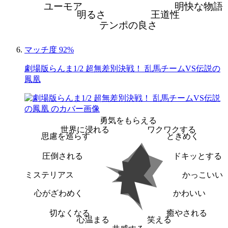
ユーモア
明快な物語
明るさ
王道性
テンポの良さ
マッチ度 92%
劇場版らんま1/2 超無差別決戦！ 乱馬チームVS伝説の
鳳凰
勇気をもらえる
世界に浸れる
ワクワクする
思慮を巡らす
ときめく
圧倒される
ドキッとする
ミステリアス
かっこいい
心がざわめく
かわいい
切なくなる
癒やされる
心温まる
笑える