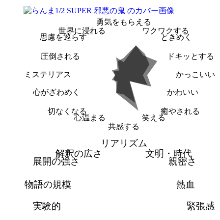
勇気をもらえる
世界に浸れる
ワクワクする
思慮を巡らす
ときめく
圧倒される
ドキッとする
ミステリアス
かっこいい
心がざわめく
かわいい
切なくなる
癒やされる
心温まる
笑える
共感する
リアリズム
解釈の広さ
文明・時代
展開の強さ
親密さ
物語の規模
熱血
実験的
緊張感