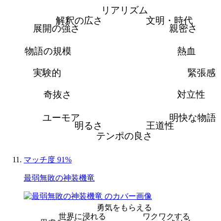
リアリズム
解釈の広さ
文明・時代
展開の強さ
親密さ
物語の規模
熱血
実験的
緊張感
奇抜さ
対立性
ユーモア
明快な物語
明るさ
王道性
テンポの良さ
マッチ度 91%
最弱無敗の神装機竜
勇気をもらえる
世界に浸れる
ワクワクする