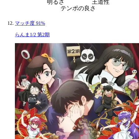
明るさ
王道性
テンポの良さ
マッチ度 91%
らんま1/2 第2期