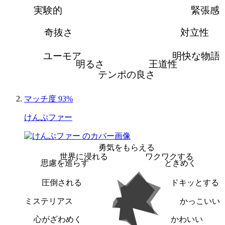
実験的
緊張感
奇抜さ
対立性
ユーモア
明快な物語
明るさ
王道性
テンポの良さ
マッチ度 93%
けんぷファー
勇気をもらえる
世界に浸れる
ワクワクする
思慮を巡らす
ときめく
圧倒される
ドキッとする
ミステリアス
かっこいい
心がざわめく
かわいい