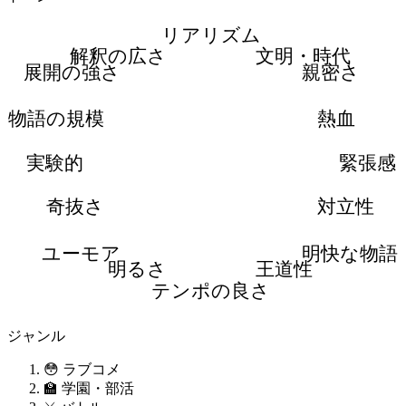
リアリズム
解釈の広さ
文明・時代
展開の強さ
親密さ
物語の規模
熱血
実験的
緊張感
奇抜さ
対立性
ユーモア
明快な物語
明るさ
王道性
テンポの良さ
ジャンル
😳 ラブコメ
🏫 学園・部活