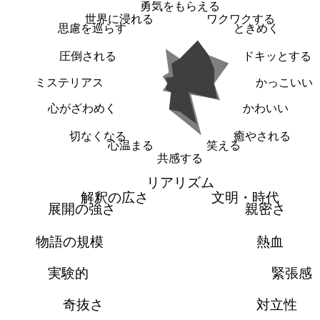
勇気をもらえる
世界に浸れる
ワクワクする
思慮を巡らす
ときめく
圧倒される
ドキッとする
ミステリアス
かっこいい
心がざわめく
かわいい
切なくなる
癒やされる
心温まる
笑える
共感する
リアリズム
解釈の広さ
文明・時代
展開の強さ
親密さ
物語の規模
熱血
実験的
緊張感
奇抜さ
対立性