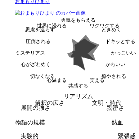
おまもりひまり
勇気をもらえる
世界に浸れる
ワクワクする
思慮を巡らす
ときめく
圧倒される
ドキッとする
ミステリアス
かっこいい
心がざわめく
かわいい
切なくなる
癒やされる
心温まる
笑える
共感する
リアリズム
解釈の広さ
文明・時代
展開の強さ
親密さ
物語の規模
熱血
実験的
緊張感