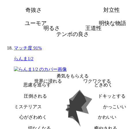
奇抜さ
対立性
ユーモア
明快な物語
明るさ
王道性
テンポの良さ
マッチ度 91%
らんま1/2
勇気をもらえる
世界に浸れる
ワクワクする
思慮を巡らす
ときめく
圧倒される
ドキッとする
ミステリアス
かっこいい
心がざわめく
かわいい
切なくなる
癒やされる