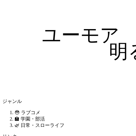
ユーモア
明
ジャンル
😳 ラブコメ
🏫 学園・部活
🌿 日常・スローライフ