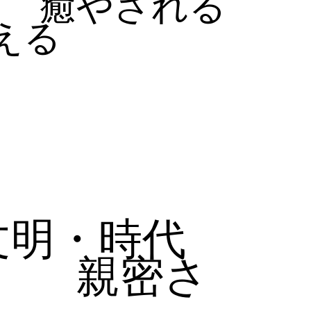
癒やされる
える
文明・時代
親密さ