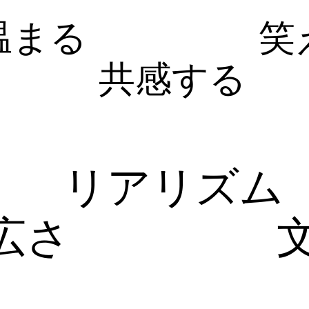
温まる
笑
共感する
リアリズム
広さ