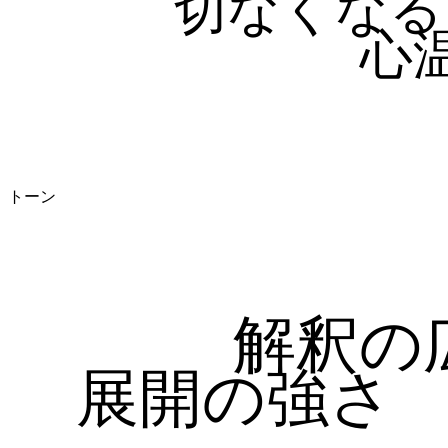
切なくなる
心
トーン
解釈の
展開の強さ