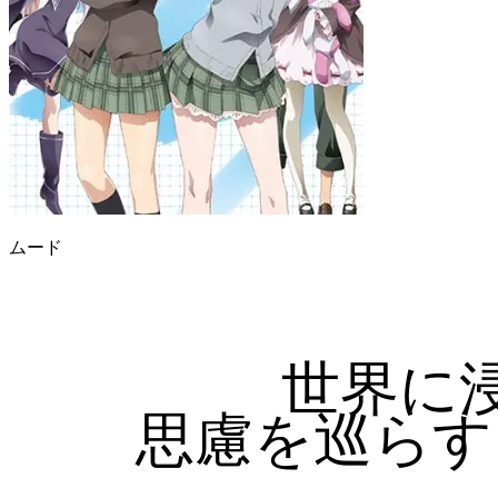
ムード
世界に
思慮を巡らす