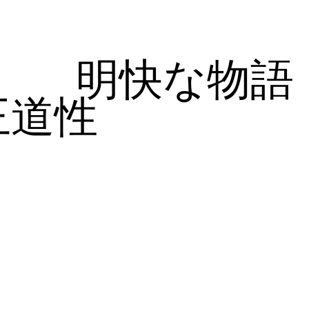
明快な物語
王道性