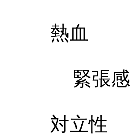
熱血
緊張感
対立性