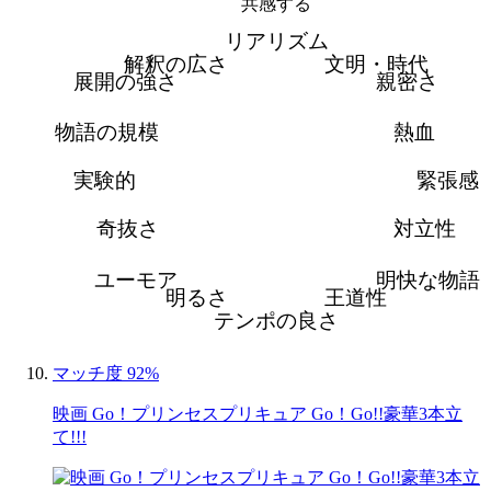
共感する
リアリズム
解釈の広さ
文明・時代
展開の強さ
親密さ
物語の規模
熱血
実験的
緊張感
奇抜さ
対立性
ユーモア
明快な物語
明るさ
王道性
テンポの良さ
マッチ度 92%
映画 Go！プリンセスプリキュア Go！Go!!豪華3本立
て!!!