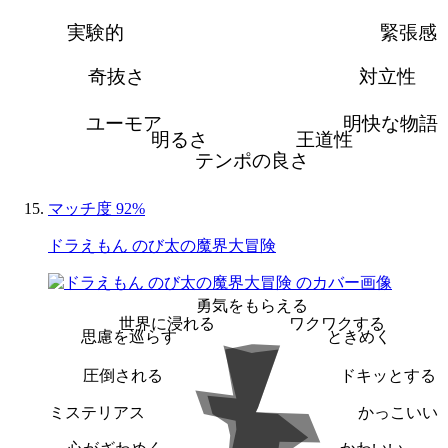
実験的
緊張感
奇抜さ
対立性
ユーモア
明快な物語
明るさ
王道性
テンポの良さ
マッチ度 92%
ドラえもん のび太の魔界大冒険
勇気をもらえる
世界に浸れる
ワクワクする
思慮を巡らす
ときめく
圧倒される
ドキッとする
ミステリアス
かっこいい