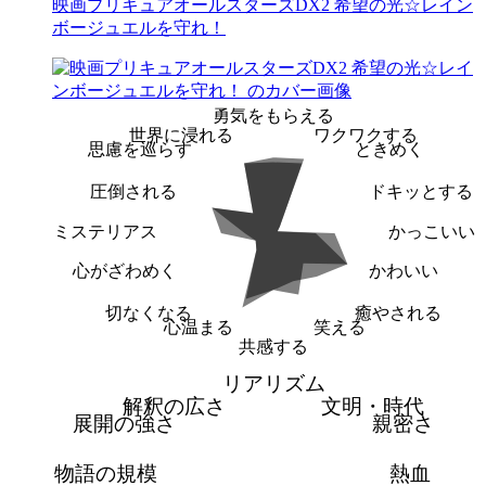
映画プリキュアオールスターズDX2 希望の光☆レイン
ボージュエルを守れ！
勇気をもらえる
世界に浸れる
ワクワクする
思慮を巡らす
ときめく
圧倒される
ドキッとする
ミステリアス
かっこいい
心がざわめく
かわいい
切なくなる
癒やされる
心温まる
笑える
共感する
リアリズム
解釈の広さ
文明・時代
展開の強さ
親密さ
物語の規模
熱血