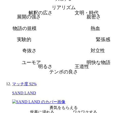
リアリズム
解釈の広さ
文明・時代
展開の強さ
親密さ
物語の規模
熱血
実験的
緊張感
奇抜さ
対立性
ユーモア
明快な物語
明るさ
王道性
テンポの良さ
マッチ度 92%
SAND LAND
勇気をもらえる
世界に浸れる
ワクワクする