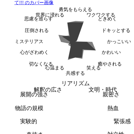
勇気をもらえる
世界に浸れる
ワクワクする
思慮を巡らす
ときめく
圧倒される
ドキッとする
ミステリアス
かっこいい
心がざわめく
かわいい
切なくなる
癒やされる
心温まる
笑える
共感する
リアリズム
解釈の広さ
文明・時代
展開の強さ
親密さ
物語の規模
熱血
実験的
緊張感