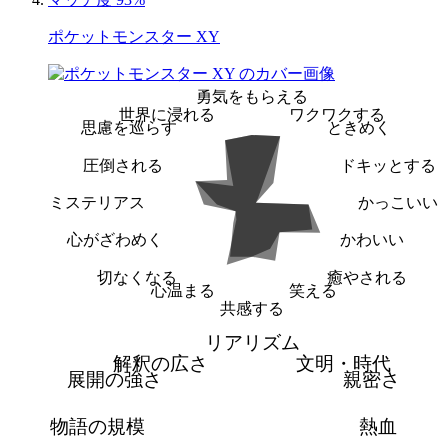
ポケットモンスター XY
勇気をもらえる
世界に浸れる
ワクワクする
思慮を巡らす
ときめく
圧倒される
ドキッとする
ミステリアス
かっこいい
心がざわめく
かわいい
切なくなる
癒やされる
心温まる
笑える
共感する
リアリズム
解釈の広さ
文明・時代
展開の強さ
親密さ
物語の規模
熱血