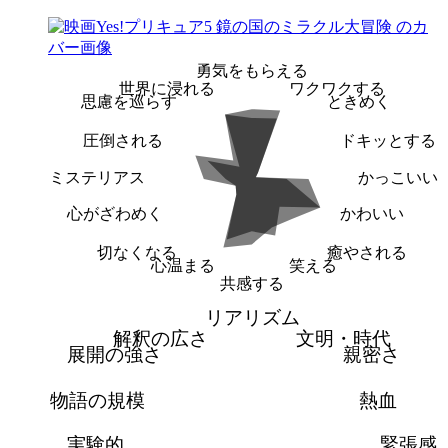
勇気をもらえる
世界に浸れる
ワクワクする
思慮を巡らす
ときめく
圧倒される
ドキッとする
ミステリアス
かっこいい
心がざわめく
かわいい
切なくなる
癒やされる
心温まる
笑える
共感する
リアリズム
解釈の広さ
文明・時代
展開の強さ
親密さ
物語の規模
熱血
実験的
緊張感