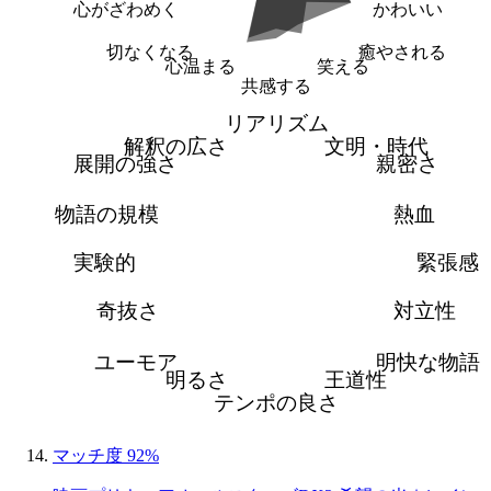
心がざわめく
かわいい
切なくなる
癒やされる
心温まる
笑える
共感する
リアリズム
解釈の広さ
文明・時代
展開の強さ
親密さ
物語の規模
熱血
実験的
緊張感
奇抜さ
対立性
ユーモア
明快な物語
明るさ
王道性
テンポの良さ
マッチ度 92%