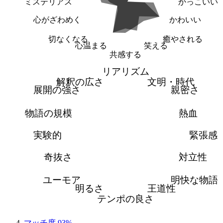
ミステリアス
かっこいい
心がざわめく
かわいい
切なくなる
癒やされる
心温まる
笑える
共感する
リアリズム
解釈の広さ
文明・時代
展開の強さ
親密さ
物語の規模
熱血
実験的
緊張感
奇抜さ
対立性
ユーモア
明快な物語
明るさ
王道性
テンポの良さ
マッチ度 93%