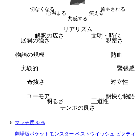
切なくなる
癒やされる
心温まる
笑える
共感する
リアリズム
解釈の広さ
文明・時代
展開の強さ
親密さ
物語の規模
熱血
実験的
緊張感
奇抜さ
対立性
ユーモア
明快な物語
明るさ
王道性
テンポの良さ
マッチ度 92%
劇場版ポケットモンスター ベストウイッシュ ビクティ