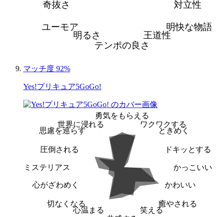
奇抜さ
対立性
ユーモア
明快な物語
明るさ
王道性
テンポの良さ
マッチ度 92%
Yes!プリキュア5GoGo!
勇気をもらえる
世界に浸れる
ワクワクする
思慮を巡らす
ときめく
圧倒される
ドキッとする
ミステリアス
かっこいい
心がざわめく
かわいい
切なくなる
癒やされる
心温まる
笑える