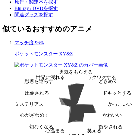
原作・関連本を探す
Blu-ray / DVDを探す
関連グッズを探す
似ているおすすめのアニメ
マッチ度 96%
ポケットモンスター XY&Z
勇気をもらえる
世界に浸れる
ワクワクする
思慮を巡らす
ときめく
圧倒される
ドキッとする
ミステリアス
かっこいい
心がざわめく
かわいい
切なくなる
癒やされる
心温まる
笑える