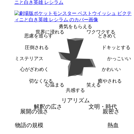
ニと白き英雄 レシラム
勇気をもらえる
世界に浸れる
ワクワクする
思慮を巡らす
ときめく
圧倒される
ドキッとする
ミステリアス
かっこいい
心がざわめく
かわいい
切なくなる
癒やされる
心温まる
笑える
共感する
リアリズム
解釈の広さ
文明・時代
展開の強さ
親密さ
物語の規模
熱血