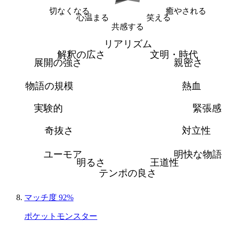
切なくなる
癒やされる
心温まる
笑える
共感する
リアリズム
解釈の広さ
文明・時代
展開の強さ
親密さ
物語の規模
熱血
実験的
緊張感
奇抜さ
対立性
ユーモア
明快な物語
明るさ
王道性
テンポの良さ
マッチ度 92%
ポケットモンスター