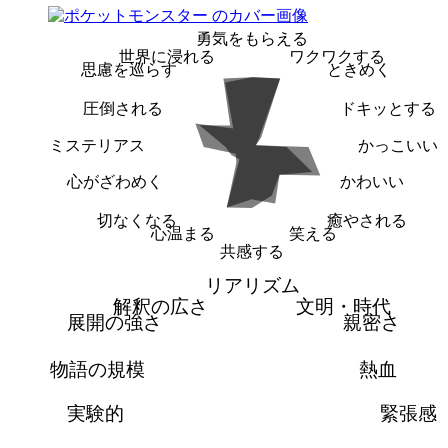
勇気をもらえる
世界に浸れる
ワクワクする
思慮を巡らす
ときめく
圧倒される
ドキッとする
ミステリアス
かっこいい
心がざわめく
かわいい
切なくなる
癒やされる
心温まる
笑える
共感する
リアリズム
解釈の広さ
文明・時代
展開の強さ
親密さ
物語の規模
熱血
実験的
緊張感