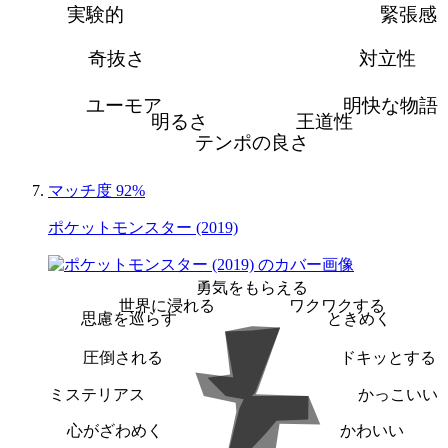
実験的
緊張感
奇抜さ
対立性
ユーモア
明快な物語
明るさ
王道性
テンポの良さ
マッチ度 92%
ポケットモンスター (2019)
勇気をもらえる
世界に浸れる
ワクワクする
思慮を巡らす
ときめく
圧倒される
ドキッとする
ミステリアス
かっこいい
心がざわめく
かわいい