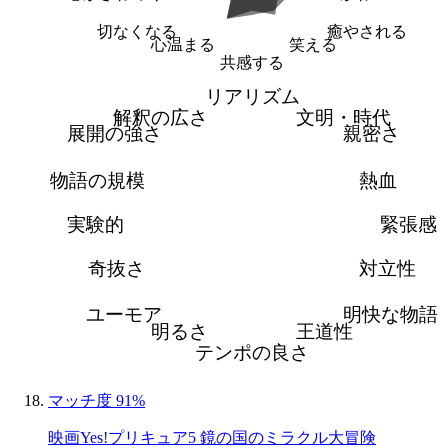
切なくなる
癒やされる
心温まる
笑える
共感する
リアリズム
解釈の広さ
文明・時代
展開の強さ
親密さ
物語の規模
熱血
実験的
緊張感
奇抜さ
対立性
ユーモア
明快な物語
明るさ
王道性
テンポの良さ
マッチ度 91%
映画Yes!プリキュア5 鏡の国のミラクル大冒険