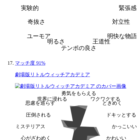
実験的
緊張感
奇抜さ
対立性
ユーモア
明快な物語
明るさ
王道性
テンポの良さ
マッチ度 91%
劇場版リトルウィッチアカデミア
勇気をもらえる
世界に浸れる
ワクワクする
思慮を巡らす
ときめく
圧倒される
ドキッとする
ミステリアス
かっこいい
心がざわめく
かわいい