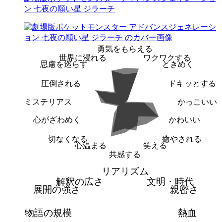
ン 七夜の願い星 ジラーチ
勇気をもらえる
世界に浸れる
ワクワクする
思慮を巡らす
ときめく
圧倒される
ドキッとする
ミステリアス
かっこいい
心がざわめく
かわいい
切なくなる
癒やされる
心温まる
笑える
共感する
リアリズム
解釈の広さ
文明・時代
展開の強さ
親密さ
物語の規模
熱血