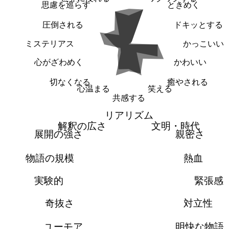
思慮を巡らす
ときめく
圧倒される
ドキッとする
ミステリアス
かっこいい
心がざわめく
かわいい
切なくなる
癒やされる
心温まる
笑える
共感する
リアリズム
解釈の広さ
文明・時代
展開の強さ
親密さ
物語の規模
熱血
実験的
緊張感
奇抜さ
対立性
ユーモア
明快な物語