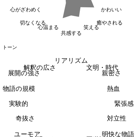
心がざわめく
かわいい
切なくなる
癒やされる
心温まる
笑える
共感する
トーン
リアリズム
解釈の広さ
文明・時代
展開の強さ
親密さ
物語の規模
熱血
実験的
緊張感
奇抜さ
対立性
ユーモア
明快な物語