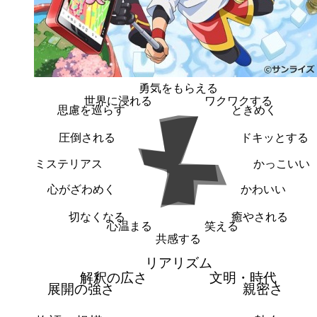
勇気をもらえる
世界に浸れる
ワクワクする
思慮を巡らす
ときめく
圧倒される
ドキッとする
ミステリアス
かっこいい
心がざわめく
かわいい
切なくなる
癒やされる
心温まる
笑える
共感する
リアリズム
解釈の広さ
文明・時代
展開の強さ
親密さ