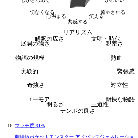
心がざわめく
かわいい
切なくなる
癒やされる
心温まる
笑える
共感する
リアリズム
解釈の広さ
文明・時代
展開の強さ
親密さ
物語の規模
熱血
実験的
緊張感
奇抜さ
対立性
ユーモア
明快な物語
明るさ
王道性
テンポの良さ
マッチ度 91%
劇場版ポケットモンスター アドバンスジェネレーショ