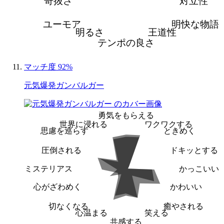
奇抜さ
対立性
ユーモア
明快な物語
明るさ
王道性
テンポの良さ
マッチ度 92%
元気爆発ガンバルガー
勇気をもらえる
世界に浸れる
ワクワクする
思慮を巡らす
ときめく
圧倒される
ドキッとする
ミステリアス
かっこいい
心がざわめく
かわいい
切なくなる
癒やされる
心温まる
笑える
共感する