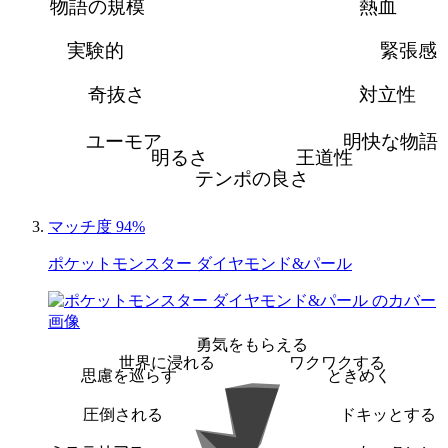
物語の規模
熱血
実験的
緊張感
奇抜さ
対立性
ユーモア
明快な物語
明るさ
王道性
テンポの良さ
マッチ度 94%
ポケットモンスター ダイヤモンド&パール
勇気をもらえる
世界に浸れる
ワクワクする
思慮を巡らす
ときめく
圧倒される
ドキッとする