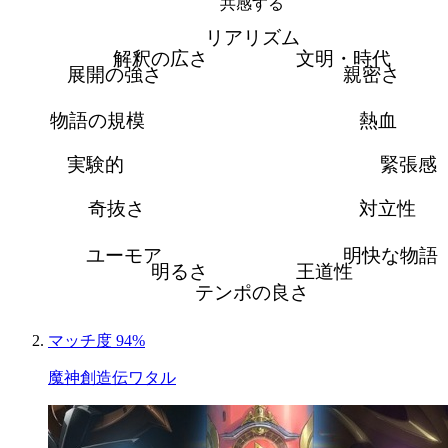
共感する
リアリズム
解釈の広さ
文明・時代
展開の強さ
親密さ
物語の規模
熱血
実験的
緊張感
奇抜さ
対立性
ユーモア
明快な物語
明るさ
王道性
テンポの良さ
マッチ度 94%
魔神創造伝ワタル