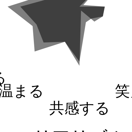
る
温まる
笑
共感する