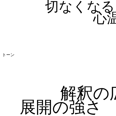
切なくなる
心
トーン
解釈の
展開の強さ