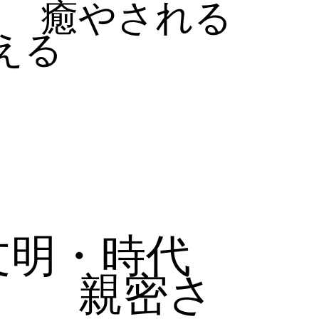
癒やされる
える
文明・時代
親密さ