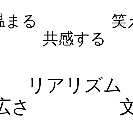
温まる
笑
共感する
リアリズム
広さ