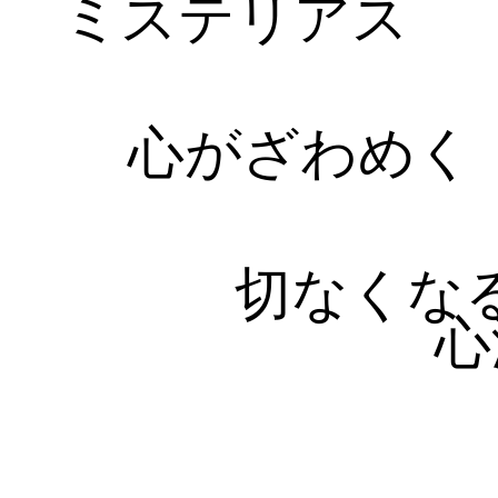
ミステリアス
心がざわめく
切なくな
心