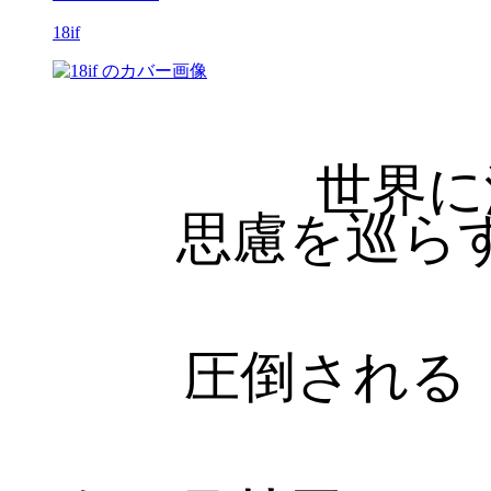
18if
世界に
思慮を巡ら
圧倒される