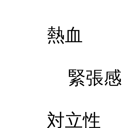
熱血
緊張感
対立性