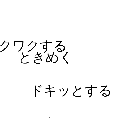
る
クワクする
ときめく
ドキッとする