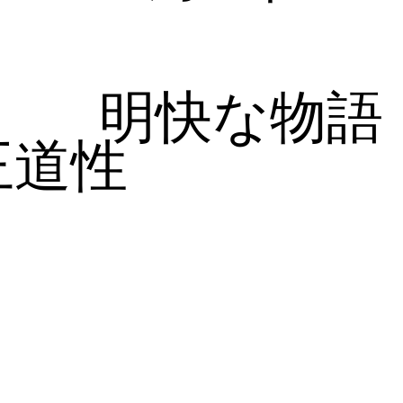
明快な物語
王道性