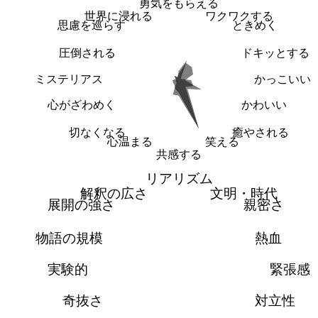
勇気をもらえる
世界に浸れる
ワクワクする
思慮を巡らす
ときめく
圧倒される
ドキッとする
ミステリアス
かっこいい
心がざわめく
かわいい
切なくなる
癒やされる
心温まる
笑える
共感する
リアリズム
解釈の広さ
文明・時代
展開の強さ
親密さ
物語の規模
熱血
実験的
緊張感
奇抜さ
対立性