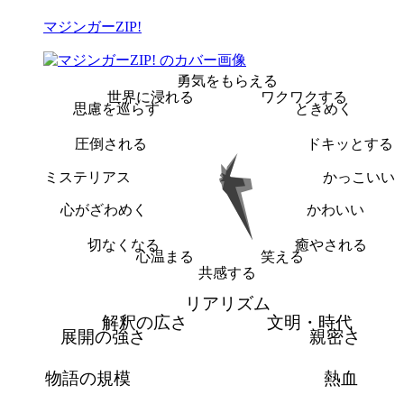
マジンガーZIP!
勇気をもらえる
世界に浸れる
ワクワクする
思慮を巡らす
ときめく
圧倒される
ドキッとする
ミステリアス
かっこいい
心がざわめく
かわいい
切なくなる
癒やされる
心温まる
笑える
共感する
リアリズム
解釈の広さ
文明・時代
展開の強さ
親密さ
物語の規模
熱血