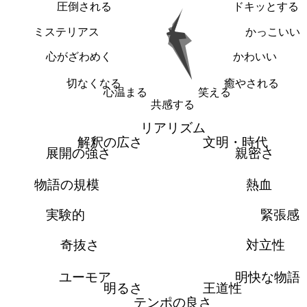
圧倒される
ドキッとする
ミステリアス
かっこいい
心がざわめく
かわいい
切なくなる
癒やされる
心温まる
笑える
共感する
リアリズム
解釈の広さ
文明・時代
展開の強さ
親密さ
物語の規模
熱血
実験的
緊張感
奇抜さ
対立性
ユーモア
明快な物語
明るさ
王道性
テンポの良さ