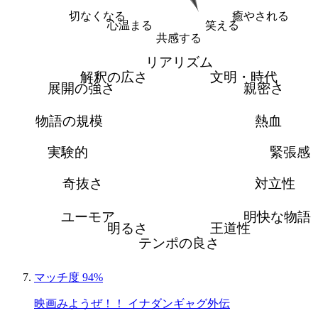
切なくなる
癒やされる
心温まる
笑える
共感する
リアリズム
解釈の広さ
文明・時代
展開の強さ
親密さ
物語の規模
熱血
実験的
緊張感
奇抜さ
対立性
ユーモア
明快な物語
明るさ
王道性
テンポの良さ
マッチ度 94%
映画みようぜ！！ イナダンギャグ外伝