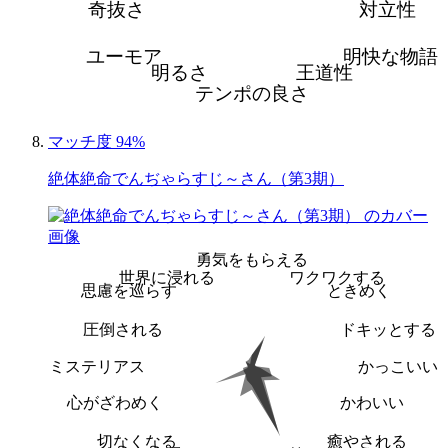
奇抜さ
対立性
ユーモア
明快な物語
明るさ
王道性
テンポの良さ
マッチ度 94%
絶体絶命でんぢゃらすじ～さん（第3期）
勇気をもらえる
世界に浸れる
ワクワクする
思慮を巡らす
ときめく
圧倒される
ドキッとする
ミステリアス
かっこいい
心がざわめく
かわいい
切なくなる
癒やされる