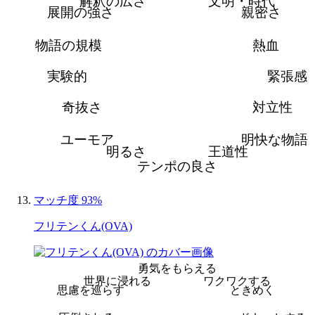
解釈の広さ
文明・時代
展開の強さ
親密さ
物語の規模
熱血
実験的
緊張感
奇抜さ
対立性
ユーモア
明快な物語
明るさ
王道性
テンポの良さ
マッチ度 93%
フリテンくん(OVA)
勇気をもらえる
世界に浸れる
ワクワクする
思慮を巡らす
ときめく