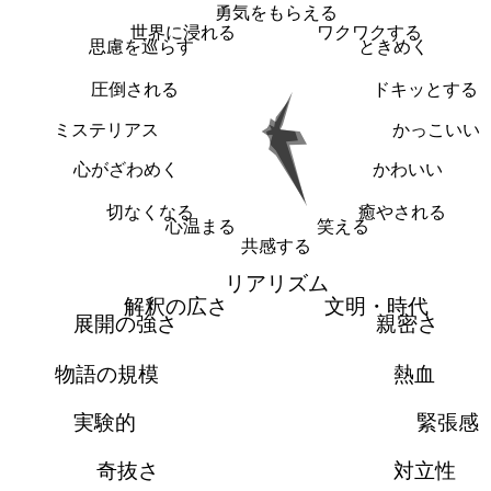
勇気をもらえる
世界に浸れる
ワクワクする
思慮を巡らす
ときめく
圧倒される
ドキッとする
ミステリアス
かっこいい
心がざわめく
かわいい
切なくなる
癒やされる
心温まる
笑える
共感する
リアリズム
解釈の広さ
文明・時代
展開の強さ
親密さ
物語の規模
熱血
実験的
緊張感
奇抜さ
対立性