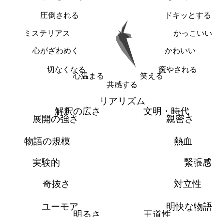
圧倒される
ドキッとする
ミステリアス
かっこいい
心がざわめく
かわいい
切なくなる
癒やされる
心温まる
笑える
共感する
リアリズム
解釈の広さ
文明・時代
展開の強さ
親密さ
物語の規模
熱血
実験的
緊張感
奇抜さ
対立性
ユーモア
明快な物語
明るさ
王道性