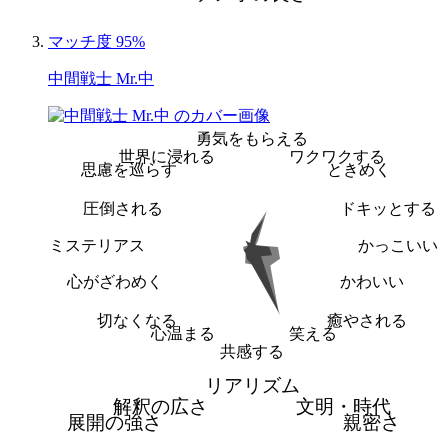
マッチ度 95%
中間戦士 Mr.中
勇気をもらえる
世界に浸れる
ワクワクする
思慮を巡らす
ときめく
圧倒される
ドキッとする
ミステリアス
かっこいい
心がざわめく
かわいい
切なくなる
癒やされる
心温まる
笑える
共感する
リアリズム
解釈の広さ
文明・時代
展開の強さ
親密さ