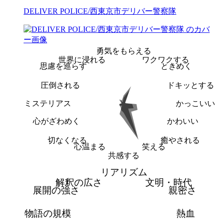
DELIVER POLICE/西東京市デリバー警察隊
勇気をもらえる
世界に浸れる
ワクワクする
思慮を巡らす
ときめく
圧倒される
ドキッとする
ミステリアス
かっこいい
心がざわめく
かわいい
切なくなる
癒やされる
心温まる
笑える
共感する
リアリズム
解釈の広さ
文明・時代
展開の強さ
親密さ
物語の規模
熱血