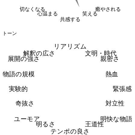
切なくなる
癒やされる
心温まる
笑える
共感する
トーン
リアリズム
解釈の広さ
文明・時代
展開の強さ
親密さ
物語の規模
熱血
実験的
緊張感
奇抜さ
対立性
ユーモア
明快な物語
明るさ
王道性
テンポの良さ