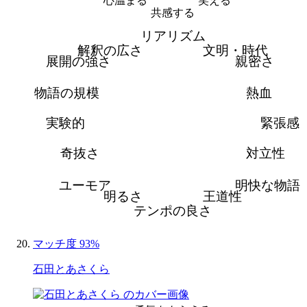
心温まる
笑える
共感する
リアリズム
解釈の広さ
文明・時代
展開の強さ
親密さ
物語の規模
熱血
実験的
緊張感
奇抜さ
対立性
ユーモア
明快な物語
明るさ
王道性
テンポの良さ
マッチ度 93%
石田とあさくら