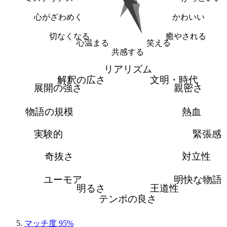
心がざわめく
かわいい
切なくなる
癒やされる
心温まる
笑える
共感する
リアリズム
解釈の広さ
文明・時代
展開の強さ
親密さ
物語の規模
熱血
実験的
緊張感
奇抜さ
対立性
ユーモア
明快な物語
明るさ
王道性
テンポの良さ
マッチ度 95%