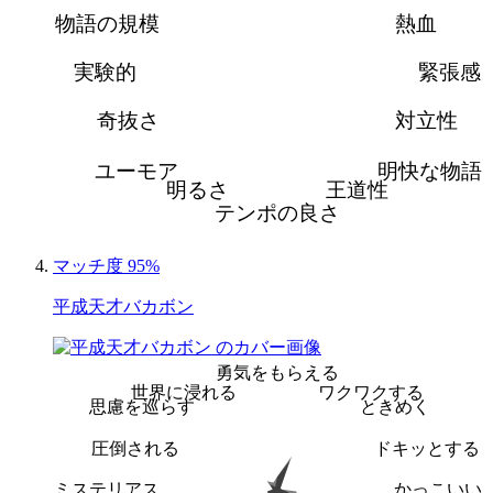
物語の規模
熱血
実験的
緊張感
奇抜さ
対立性
ユーモア
明快な物語
明るさ
王道性
テンポの良さ
マッチ度 95%
平成天才バカボン
勇気をもらえる
世界に浸れる
ワクワクする
思慮を巡らす
ときめく
圧倒される
ドキッとする
ミステリアス
かっこいい