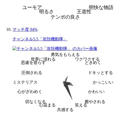
ユーモア
明快な物語
明るさ
王道性
テンポの良さ
マッチ度 94%
チャンネル5.5「攻殻機動隊」
勇気をもらえる
世界に浸れる
ワクワクする
思慮を巡らす
ときめく
圧倒される
ドキッとする
ミステリアス
かっこいい
心がざわめく
かわいい
切なくなる
癒やされる
心温まる
笑える
共感する