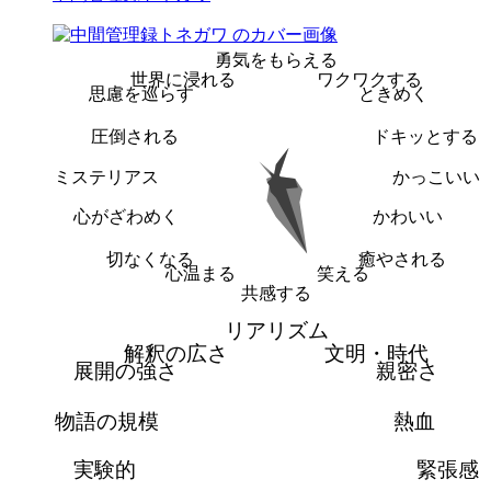
勇気をもらえる
世界に浸れる
ワクワクする
思慮を巡らす
ときめく
圧倒される
ドキッとする
ミステリアス
かっこいい
心がざわめく
かわいい
切なくなる
癒やされる
心温まる
笑える
共感する
リアリズム
解釈の広さ
文明・時代
展開の強さ
親密さ
物語の規模
熱血
実験的
緊張感