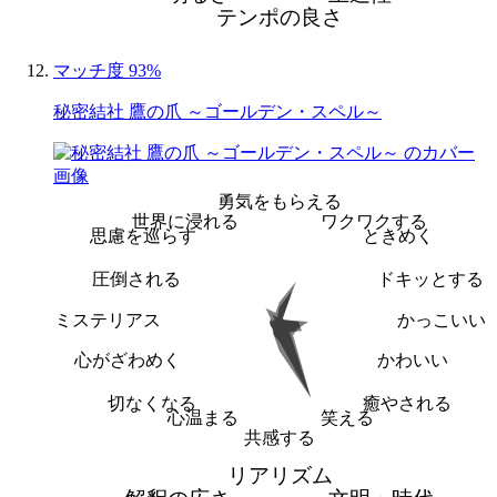
テンポの良さ
マッチ度 93%
秘密結社 鷹の爪 ～ゴールデン・スペル～
勇気をもらえる
世界に浸れる
ワクワクする
思慮を巡らす
ときめく
圧倒される
ドキッとする
ミステリアス
かっこいい
心がざわめく
かわいい
切なくなる
癒やされる
心温まる
笑える
共感する
リアリズム