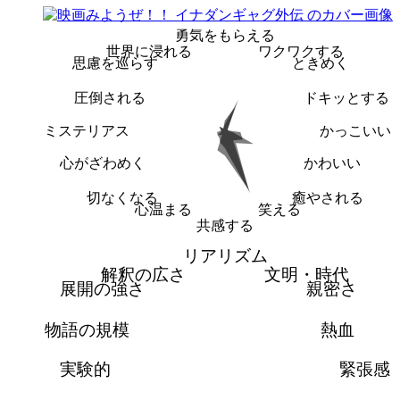
勇気をもらえる
世界に浸れる
ワクワクする
思慮を巡らす
ときめく
圧倒される
ドキッとする
ミステリアス
かっこいい
心がざわめく
かわいい
切なくなる
癒やされる
心温まる
笑える
共感する
リアリズム
解釈の広さ
文明・時代
展開の強さ
親密さ
物語の規模
熱血
実験的
緊張感