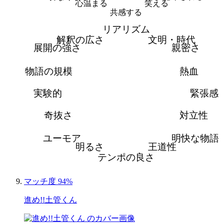
心温まる
笑える
共感する
リアリズム
解釈の広さ
文明・時代
展開の強さ
親密さ
物語の規模
熱血
実験的
緊張感
奇抜さ
対立性
ユーモア
明快な物語
明るさ
王道性
テンポの良さ
マッチ度 94%
進め!!土管くん