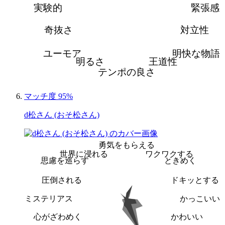
実験的
緊張感
奇抜さ
対立性
ユーモア
明快な物語
明るさ
王道性
テンポの良さ
マッチ度 95%
d松さん (おそ松さん)
勇気をもらえる
世界に浸れる
ワクワクする
思慮を巡らす
ときめく
圧倒される
ドキッとする
ミステリアス
かっこいい
心がざわめく
かわいい