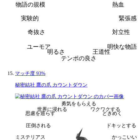
物語の規模
熱血
実験的
緊張感
奇抜さ
対立性
ユーモア
明快な物語
明るさ
王道性
テンポの良さ
マッチ度 93%
秘密結社 鷹の爪 カウントダウン
勇気をもらえる
世界に浸れる
ワクワクする
思慮を巡らす
ときめく
圧倒される
ドキッとする
ミステリアス
かっこいい