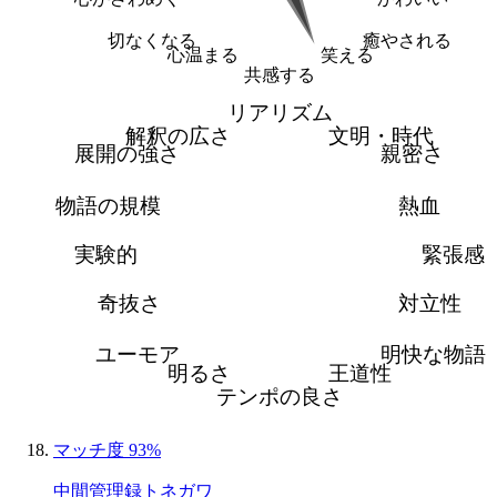
切なくなる
癒やされる
心温まる
笑える
共感する
リアリズム
解釈の広さ
文明・時代
展開の強さ
親密さ
物語の規模
熱血
実験的
緊張感
奇抜さ
対立性
ユーモア
明快な物語
明るさ
王道性
テンポの良さ
マッチ度 93%
中間管理録トネガワ