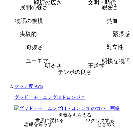
解釈の広さ
文明・時代
展開の強さ
親密さ
物語の規模
熱血
実験的
緊張感
奇抜さ
対立性
ユーモア
明快な物語
明るさ
王道性
テンポの良さ
マッチ度 95%
グッド・モーニング!!!ドロンジョ
勇気をもらえる
世界に浸れる
ワクワクする
思慮を巡らす
ときめく