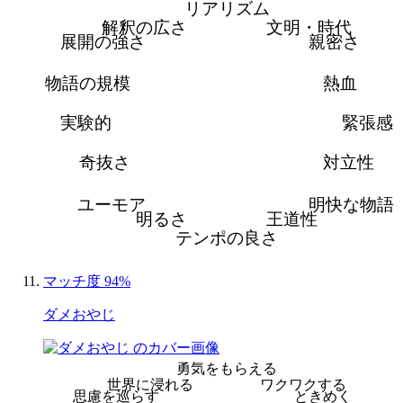
リアリズム
解釈の広さ
文明・時代
展開の強さ
親密さ
物語の規模
熱血
実験的
緊張感
奇抜さ
対立性
ユーモア
明快な物語
明るさ
王道性
テンポの良さ
マッチ度 94%
ダメおやじ
勇気をもらえる
世界に浸れる
ワクワクする
思慮を巡らす
ときめく