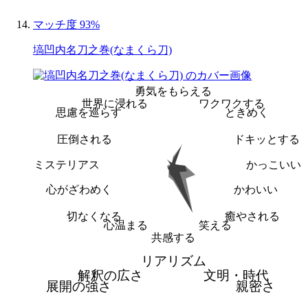
マッチ度 93%
塙凹内名刀之巻(なまくら刀)
勇気をもらえる
世界に浸れる
ワクワクする
思慮を巡らす
ときめく
圧倒される
ドキッとする
ミステリアス
かっこいい
心がざわめく
かわいい
切なくなる
癒やされる
心温まる
笑える
共感する
リアリズム
解釈の広さ
文明・時代
展開の強さ
親密さ