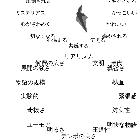
圧倒される
ドキッとする
ミステリアス
かっこいい
心がざわめく
かわいい
切なくなる
癒やされる
心温まる
笑える
共感する
リアリズム
解釈の広さ
文明・時代
展開の強さ
親密さ
物語の規模
熱血
実験的
緊張感
奇抜さ
対立性
ユーモア
明快な物語
明るさ
王道性
テンポの良さ