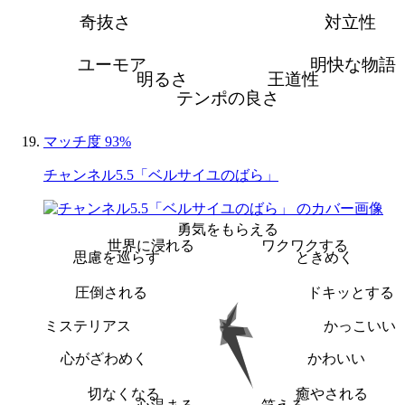
奇抜さ
対立性
ユーモア
明快な物語
明るさ
王道性
テンポの良さ
マッチ度 93%
チャンネル5.5「ベルサイユのばら」
勇気をもらえる
世界に浸れる
ワクワクする
思慮を巡らす
ときめく
圧倒される
ドキッとする
ミステリアス
かっこいい
心がざわめく
かわいい
切なくなる
癒やされる