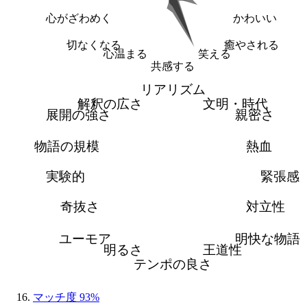
心がざわめく
かわいい
切なくなる
癒やされる
心温まる
笑える
共感する
リアリズム
解釈の広さ
文明・時代
展開の強さ
親密さ
物語の規模
熱血
実験的
緊張感
奇抜さ
対立性
ユーモア
明快な物語
明るさ
王道性
テンポの良さ
マッチ度 93%