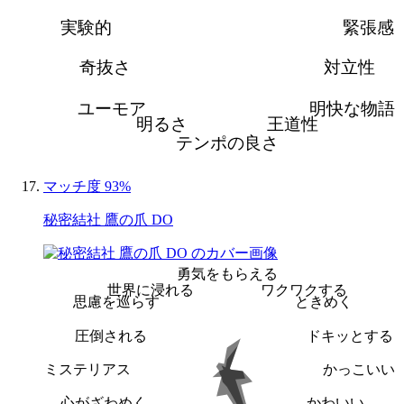
実験的
緊張感
奇抜さ
対立性
ユーモア
明快な物語
明るさ
王道性
テンポの良さ
マッチ度 93%
秘密結社 鷹の爪 DO
勇気をもらえる
世界に浸れる
ワクワクする
思慮を巡らす
ときめく
圧倒される
ドキッとする
ミステリアス
かっこいい
心がざわめく
かわいい