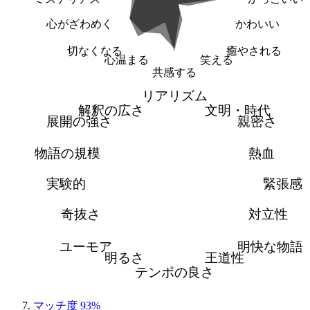
心がざわめく
かわいい
切なくなる
癒やされる
心温まる
笑える
共感する
リアリズム
解釈の広さ
文明・時代
展開の強さ
親密さ
物語の規模
熱血
実験的
緊張感
奇抜さ
対立性
ユーモア
明快な物語
明るさ
王道性
テンポの良さ
マッチ度 93%