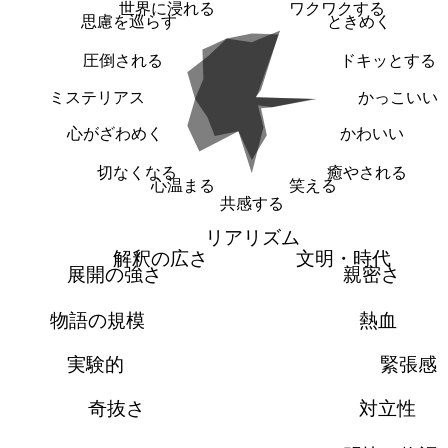
世界に浸れる
ワクワクする
思慮を巡らす
ときめく
圧倒される
ドキッとする
ミステリアス
かっこいい
心がざわめく
かわいい
切なくなる
癒やされる
心温まる
笑える
共感する
リアリズム
解釈の広さ
文明・時代
展開の強さ
親密さ
物語の規模
熱血
実験的
緊張感
奇抜さ
対立性