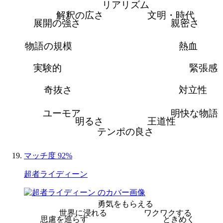
リアリズム
解釈の広さ
文明・時代
展開の強さ
親密さ
物語の規模
熱血
実験的
緊張感
奇抜さ
対立性
ユーモア
明快な物語
明るさ
王道性
テンポの良さ
マッチ度 92%
超者ライディーン
勇気をもらえる
世界に浸れる
ワクワクする
思慮を巡らす
ときめく