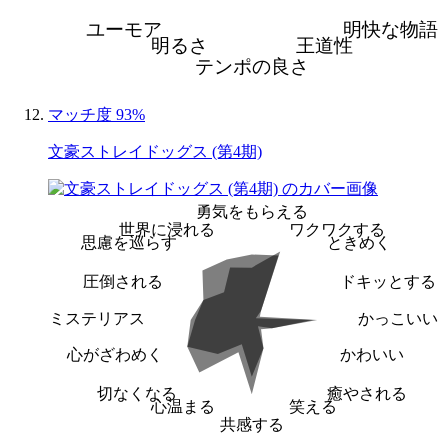
ユーモア
明快な物語
明るさ
王道性
テンポの良さ
マッチ度 93%
文豪ストレイドッグス (第4期)
勇気をもらえる
世界に浸れる
ワクワクする
思慮を巡らす
ときめく
圧倒される
ドキッとする
ミステリアス
かっこいい
心がざわめく
かわいい
切なくなる
癒やされる
心温まる
笑える
共感する