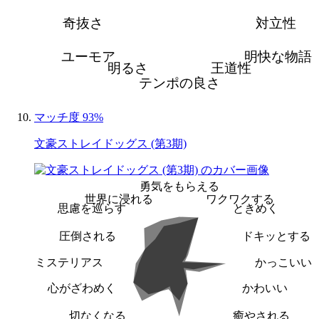
奇抜さ
対立性
ユーモア
明快な物語
明るさ
王道性
テンポの良さ
マッチ度 93%
文豪ストレイドッグス (第3期)
勇気をもらえる
世界に浸れる
ワクワクする
思慮を巡らす
ときめく
圧倒される
ドキッとする
ミステリアス
かっこいい
心がざわめく
かわいい
切なくなる
癒やされる