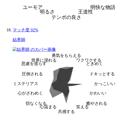
ユーモア
明快な物語
明るさ
王道性
テンポの良さ
マッチ度 92%
結界師
勇気をもらえる
世界に浸れる
ワクワクする
思慮を巡らす
ときめく
圧倒される
ドキッとする
ミステリアス
かっこいい
心がざわめく
かわいい
切なくなる
癒やされる
心温まる
笑える
共感する