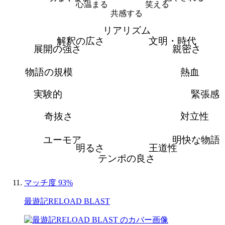
心温まる
笑える
共感する
リアリズム
解釈の広さ
文明・時代
展開の強さ
親密さ
物語の規模
熱血
実験的
緊張感
奇抜さ
対立性
ユーモア
明快な物語
明るさ
王道性
テンポの良さ
マッチ度 93%
最遊記RELOAD BLAST