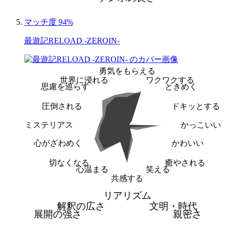
マッチ度 94%
最遊記RELOAD -ZEROIN-
勇気をもらえる
世界に浸れる
ワクワクする
思慮を巡らす
ときめく
圧倒される
ドキッとする
ミステリアス
かっこいい
心がざわめく
かわいい
切なくなる
癒やされる
心温まる
笑える
共感する
リアリズム
解釈の広さ
文明・時代
展開の強さ
親密さ