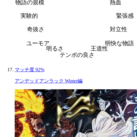
物語の規模
熱血
実験的
緊張感
奇抜さ
対立性
ユーモア
明快な物語
明るさ
王道性
テンポの良さ
マッチ度 92%
アンデッドアンラック Winter編