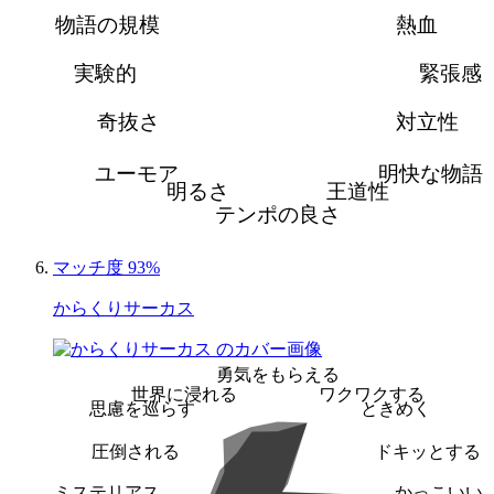
物語の規模
熱血
実験的
緊張感
奇抜さ
対立性
ユーモア
明快な物語
明るさ
王道性
テンポの良さ
マッチ度 93%
からくりサーカス
勇気をもらえる
世界に浸れる
ワクワクする
思慮を巡らす
ときめく
圧倒される
ドキッとする
ミステリアス
かっこいい