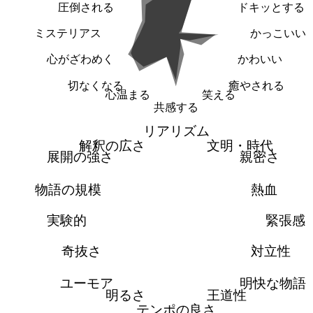
圧倒される
ドキッとする
ミステリアス
かっこいい
心がざわめく
かわいい
切なくなる
癒やされる
心温まる
笑える
共感する
リアリズム
解釈の広さ
文明・時代
展開の強さ
親密さ
物語の規模
熱血
実験的
緊張感
奇抜さ
対立性
ユーモア
明快な物語
明るさ
王道性
テンポの良さ