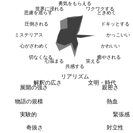
勇気をもらえる
世界に浸れる
ワクワクする
思慮を巡らす
ときめく
圧倒される
ドキッとする
ミステリアス
かっこいい
心がざわめく
かわいい
切なくなる
癒やされる
心温まる
笑える
共感する
リアリズム
解釈の広さ
文明・時代
展開の強さ
親密さ
物語の規模
熱血
実験的
緊張感
奇抜さ
対立性