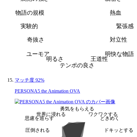
物語の規模
熱血
実験的
緊張感
奇抜さ
対立性
ユーモア
明快な物語
明るさ
王道性
テンポの良さ
マッチ度 92%
PERSONA5 the Animation OVA
勇気をもらえる
世界に浸れる
ワクワクする
思慮を巡らす
ときめく
圧倒される
ドキッとする