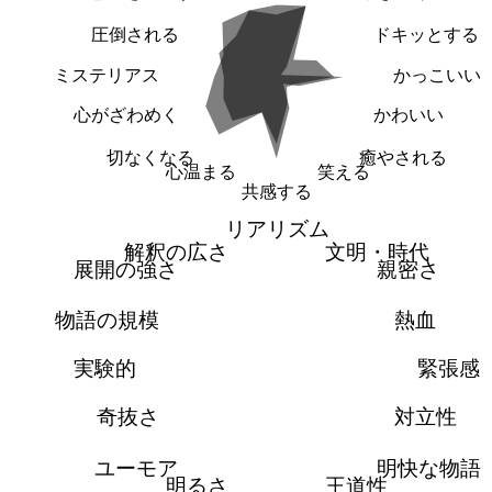
圧倒される
ドキッとする
ミステリアス
かっこいい
心がざわめく
かわいい
切なくなる
癒やされる
心温まる
笑える
共感する
リアリズム
解釈の広さ
文明・時代
展開の強さ
親密さ
物語の規模
熱血
実験的
緊張感
奇抜さ
対立性
ユーモア
明快な物語
明るさ
王道性