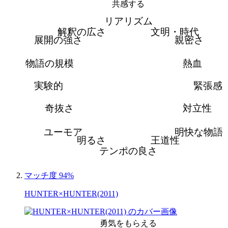
共感する
リアリズム
解釈の広さ
文明・時代
展開の強さ
親密さ
物語の規模
熱血
実験的
緊張感
奇抜さ
対立性
ユーモア
明快な物語
明るさ
王道性
テンポの良さ
マッチ度 94%
HUNTER×HUNTER(2011)
勇気をもらえる