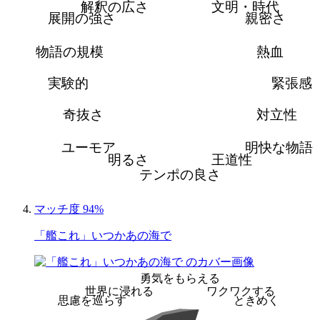
解釈の広さ
文明・時代
展開の強さ
親密さ
物語の規模
熱血
実験的
緊張感
奇抜さ
対立性
ユーモア
明快な物語
明るさ
王道性
テンポの良さ
マッチ度 94%
「艦これ」いつかあの海で
勇気をもらえる
世界に浸れる
ワクワクする
思慮を巡らす
ときめく