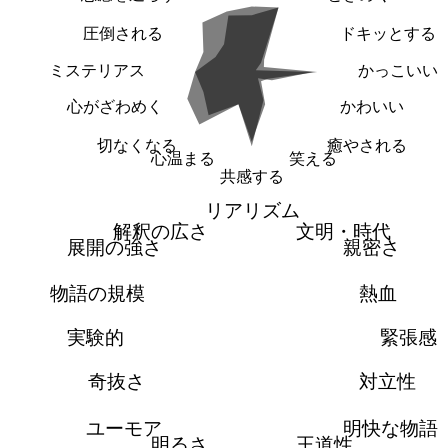
圧倒される
ドキッとする
ミステリアス
かっこいい
心がざわめく
かわいい
切なくなる
癒やされる
心温まる
笑える
共感する
リアリズム
解釈の広さ
文明・時代
展開の強さ
親密さ
物語の規模
熱血
実験的
緊張感
奇抜さ
対立性
ユーモア
明快な物語
明るさ
王道性