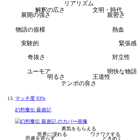
リアリズム
解釈の広さ
文明・時代
展開の強さ
親密さ
物語の規模
熱血
実験的
緊張感
奇抜さ
対立性
ユーモア
明快な物語
明るさ
王道性
テンポの良さ
マッチ度 93%
幻想魔伝 最遊記
勇気をもらえる
世界に浸れる
ワクワクする
思慮を巡らす
ときめく