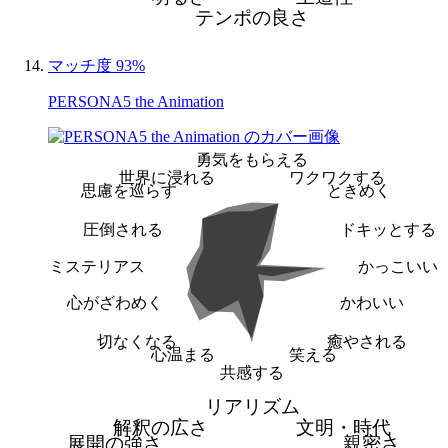
テンポの良さ
マッチ度 93%
PERSONA5 the Animation
勇気をもらえる
世界に浸れる
ワクワクする
思慮を巡らす
ときめく
圧倒される
ドキッとする
ミステリアス
かっこいい
心がざわめく
かわいい
切なくなる
癒やされる
心温まる
笑える
共感する
リアリズム
解釈の広さ
文明・時代
展開の強さ
親密さ