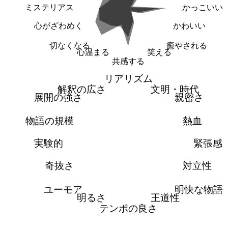
ミステリアス
かっこいい
心がざわめく
かわいい
切なくなる
癒やされる
心温まる
笑える
共感する
リアリズム
解釈の広さ
文明・時代
展開の強さ
親密さ
物語の規模
熱血
実験的
緊張感
奇抜さ
対立性
ユーモア
明快な物語
明るさ
王道性
テンポの良さ