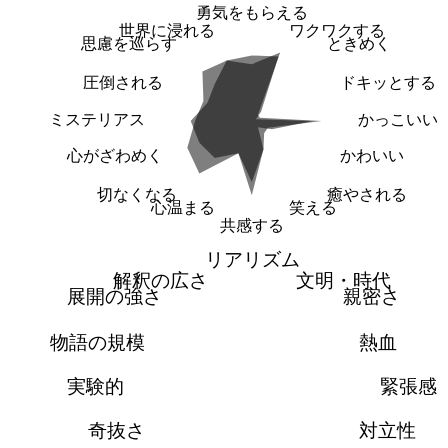
勇気をもらえる
世界に浸れる
ワクワクする
思慮を巡らす
ときめく
圧倒される
ドキッとする
ミステリアス
かっこいい
心がざわめく
かわいい
切なくなる
癒やされる
心温まる
笑える
共感する
リアリズム
解釈の広さ
文明・時代
展開の強さ
親密さ
物語の規模
熱血
実験的
緊張感
奇抜さ
対立性