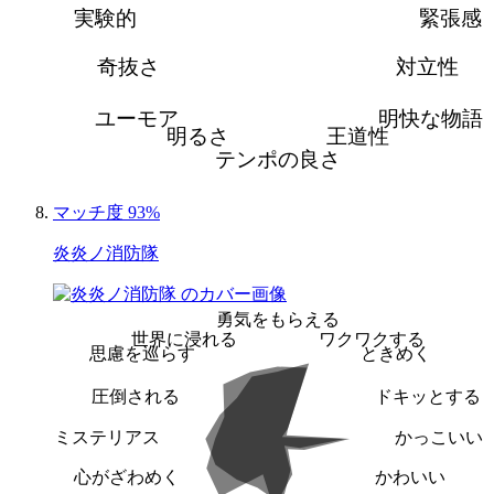
実験的
緊張感
奇抜さ
対立性
ユーモア
明快な物語
明るさ
王道性
テンポの良さ
マッチ度 93%
炎炎ノ消防隊
勇気をもらえる
世界に浸れる
ワクワクする
思慮を巡らす
ときめく
圧倒される
ドキッとする
ミステリアス
かっこいい
心がざわめく
かわいい