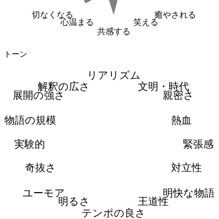
切なくなる
癒やされる
心温まる
笑える
共感する
トーン
リアリズム
解釈の広さ
文明・時代
展開の強さ
親密さ
物語の規模
熱血
実験的
緊張感
奇抜さ
対立性
ユーモア
明快な物語
明るさ
王道性
テンポの良さ