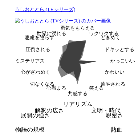
うしおととら (TVシリーズ)
勇気をもらえる
世界に浸れる
ワクワクする
思慮を巡らす
ときめく
圧倒される
ドキッとする
ミステリアス
かっこいい
心がざわめく
かわいい
切なくなる
癒やされる
心温まる
笑える
共感する
リアリズム
解釈の広さ
文明・時代
展開の強さ
親密さ
物語の規模
熱血