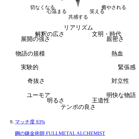
切なくなる
癒やされる
心温まる
笑える
共感する
リアリズム
解釈の広さ
文明・時代
展開の強さ
親密さ
物語の規模
熱血
実験的
緊張感
奇抜さ
対立性
ユーモア
明快な物語
明るさ
王道性
テンポの良さ
マッチ度 93%
鋼の錬金術師 FULLMETAL ALCHEMIST