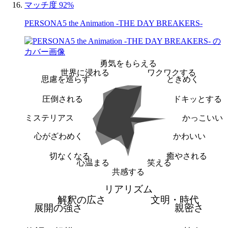
マッチ度 92%
PERSONA5 the Animation -THE DAY BREAKERS-
勇気をもらえる
世界に浸れる
ワクワクする
思慮を巡らす
ときめく
圧倒される
ドキッとする
ミステリアス
かっこいい
心がざわめく
かわいい
切なくなる
癒やされる
心温まる
笑える
共感する
リアリズム
解釈の広さ
文明・時代
展開の強さ
親密さ