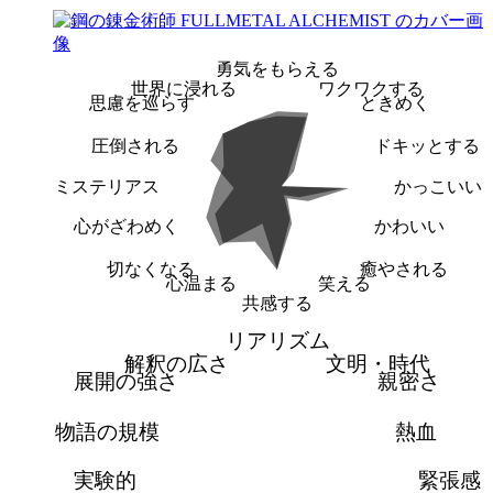
勇気をもらえる
世界に浸れる
ワクワクする
思慮を巡らす
ときめく
圧倒される
ドキッとする
ミステリアス
かっこいい
心がざわめく
かわいい
切なくなる
癒やされる
心温まる
笑える
共感する
リアリズム
解釈の広さ
文明・時代
展開の強さ
親密さ
物語の規模
熱血
実験的
緊張感