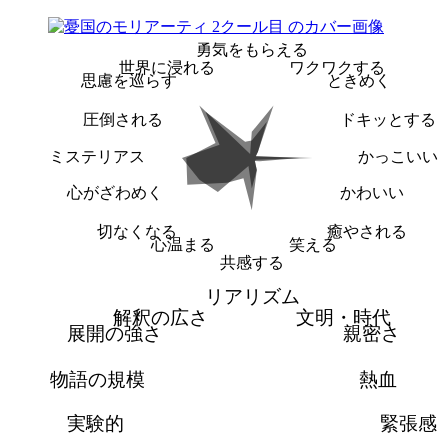
勇気をもらえる
世界に浸れる
ワクワクする
思慮を巡らす
ときめく
圧倒される
ドキッとする
ミステリアス
かっこいい
心がざわめく
かわいい
切なくなる
癒やされる
心温まる
笑える
共感する
リアリズム
解釈の広さ
文明・時代
展開の強さ
親密さ
物語の規模
熱血
実験的
緊張感