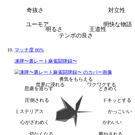
奇抜さ
対立性
ユーモア
明快な物語
明るさ
王道性
テンポの良さ
マッチ度 86%
凍牌〜裏レート麻雀闘牌録〜
勇気をもらえる
世界に浸れる
ワクワクする
思慮を巡らす
ときめく
圧倒される
ドキッとする
ミステリアス
かっこいい
心がざわめく
かわいい
切なくなる
癒やされる