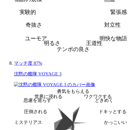
実験的
緊張感
奇抜さ
対立性
ユーモア
明快な物語
明るさ
王道性
テンポの良さ
マッチ度 87%
沈黙の艦隊 VOYAGE 3
勇気をもらえる
世界に浸れる
ワクワクする
思慮を巡らす
ときめく
圧倒される
ドキッとする
ミステリアス
かっこいい