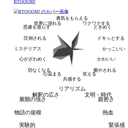
BTOOOM!
勇気をもらえる
世界に浸れる
ワクワクする
思慮を巡らす
ときめく
圧倒される
ドキッとする
ミステリアス
かっこいい
心がざわめく
かわいい
切なくなる
癒やされる
心温まる
笑える
共感する
リアリズム
解釈の広さ
文明・時代
展開の強さ
親密さ
物語の規模
熱血
実験的
緊張感