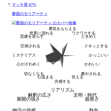
マッチ度 87%
憂国のモリアーティ
勇気をもらえる
世界に浸れる
ワクワクする
思慮を巡らす
ときめく
圧倒される
ドキッとする
ミステリアス
かっこいい
心がざわめく
かわいい
切なくなる
癒やされる
心温まる
笑える
共感する
リアリズム
解釈の広さ
文明・時代
展開の強さ
親密さ
物語の規模
熱血