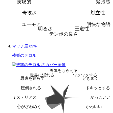
実験的
緊張感
奇抜さ
対立性
ユーモア
明快な物語
明るさ
王道性
テンポの良さ
マッチ度 89%
残響のテロル
勇気をもらえる
世界に浸れる
ワクワクする
思慮を巡らす
ときめく
圧倒される
ドキッとする
ミステリアス
かっこいい
心がざわめく
かわいい