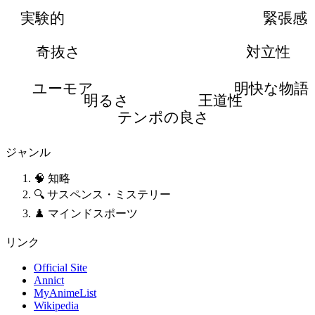
実験的
緊張感
奇抜さ
対立性
ユーモア
明快な物語
明るさ
王道性
テンポの良さ
ジャンル
🧠 知略
🔍 サスペンス・ミステリー
♟️ マインドスポーツ
リンク
Official Site
Annict
MyAnimeList
Wikipedia