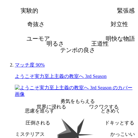
実験的
緊張感
奇抜さ
対立性
ユーモア
明快な物語
明るさ
王道性
テンポの良さ
マッチ度 90%
ようこそ実力至上主義の教室へ 3rd Season
勇気をもらえる
世界に浸れる
ワクワクする
思慮を巡らす
ときめく
圧倒される
ドキッとする
ミステリアス
かっこいい