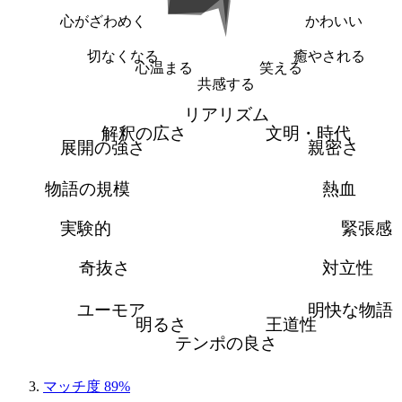
心がざわめく
かわいい
切なくなる
癒やされる
心温まる
笑える
共感する
リアリズム
解釈の広さ
文明・時代
展開の強さ
親密さ
物語の規模
熱血
実験的
緊張感
奇抜さ
対立性
ユーモア
明快な物語
明るさ
王道性
テンポの良さ
マッチ度 89%