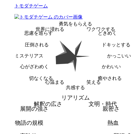
トモダチゲーム
勇気をもらえる
世界に浸れる
ワクワクする
思慮を巡らす
ときめく
圧倒される
ドキッとする
ミステリアス
かっこいい
心がざわめく
かわいい
切なくなる
癒やされる
心温まる
笑える
共感する
リアリズム
解釈の広さ
文明・時代
展開の強さ
親密さ
物語の規模
熱血