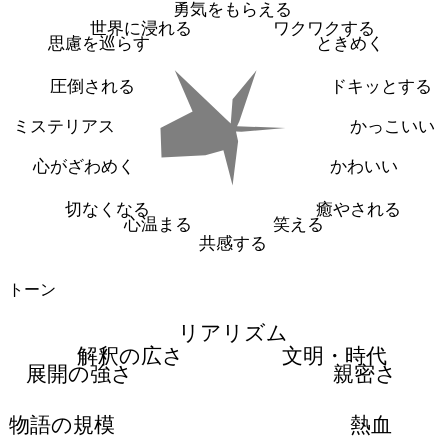
勇気をもらえる
世界に浸れる
ワクワクする
思慮を巡らす
ときめく
圧倒される
ドキッとする
ミステリアス
かっこいい
心がざわめく
かわいい
切なくなる
癒やされる
心温まる
笑える
共感する
トーン
リアリズム
解釈の広さ
文明・時代
展開の強さ
親密さ
物語の規模
熱血