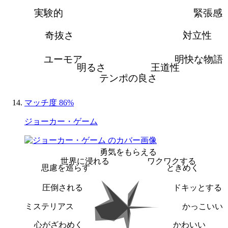
実験的
緊張感
奇抜さ
対立性
ユーモア
明快な物語
明るさ
王道性
テンポの良さ
マッチ度 86%
ジョーカー・ゲーム
勇気をもらえる
世界に浸れる
ワクワクする
思慮を巡らす
ときめく
圧倒される
ドキッとする
ミステリアス
かっこいい
心がざわめく
かわいい