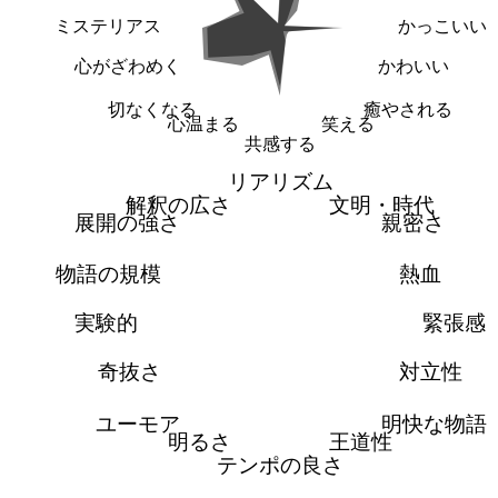
ミステリアス
かっこいい
心がざわめく
かわいい
切なくなる
癒やされる
心温まる
笑える
共感する
リアリズム
解釈の広さ
文明・時代
展開の強さ
親密さ
物語の規模
熱血
実験的
緊張感
奇抜さ
対立性
ユーモア
明快な物語
明るさ
王道性
テンポの良さ