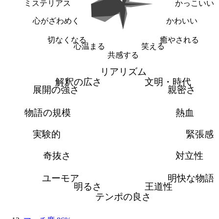
ミステリアス
かっこいい
心がざわめく
かわいい
切なくなる
癒やされる
心温まる
笑える
共感する
リアリズム
解釈の広さ
文明・時代
展開の強さ
親密さ
物語の規模
熱血
実験的
緊張感
奇抜さ
対立性
ユーモア
明快な物語
明るさ
王道性
テンポの良さ