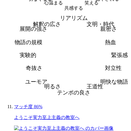
心温まる
笑える
共感する
リアリズム
解釈の広さ
文明・時代
展開の強さ
親密さ
物語の規模
熱血
実験的
緊張感
奇抜さ
対立性
ユーモア
明快な物語
明るさ
王道性
テンポの良さ
マッチ度 86%
ようこそ実力至上主義の教室へ