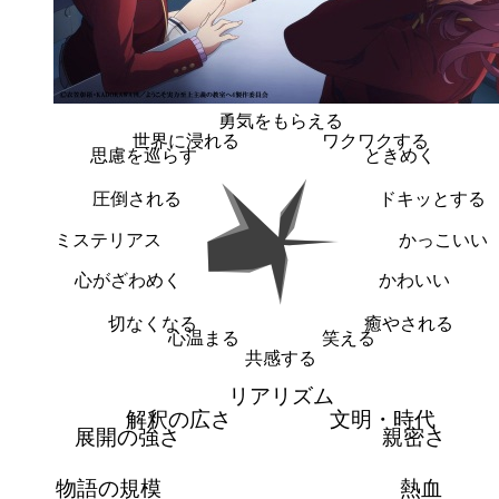
勇気をもらえる
世界に浸れる
ワクワクする
思慮を巡らす
ときめく
圧倒される
ドキッとする
ミステリアス
かっこいい
心がざわめく
かわいい
切なくなる
癒やされる
心温まる
笑える
共感する
リアリズム
解釈の広さ
文明・時代
展開の強さ
親密さ
物語の規模
熱血