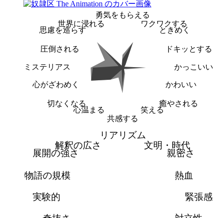
勇気をもらえる
世界に浸れる
ワクワクする
思慮を巡らす
ときめく
圧倒される
ドキッとする
ミステリアス
かっこいい
心がざわめく
かわいい
切なくなる
癒やされる
心温まる
笑える
共感する
リアリズム
解釈の広さ
文明・時代
展開の強さ
親密さ
物語の規模
熱血
実験的
緊張感