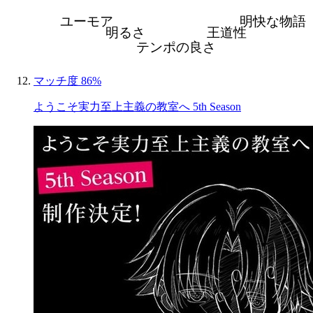
ユーモア
明快な物語
明るさ
王道性
テンポの良さ
マッチ度 86%
ようこそ実力至上主義の教室へ 5th Season