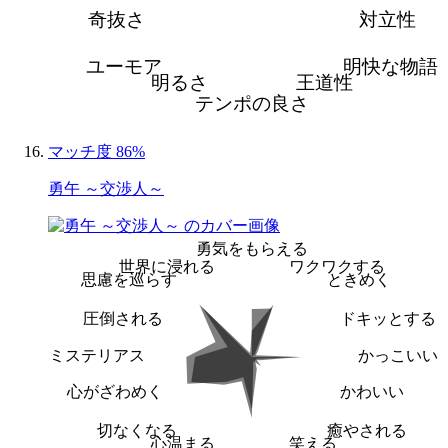
奇抜さ
対立性
ユーモア
明快な物語
明るさ
王道性
テンポの良さ
マッチ度 86%
勇午 ～交渉人～
勇気をもらえる
世界に浸れる
ワクワクする
思慮を巡らす
ときめく
圧倒される
ドキッとする
ミステリアス
かっこいい
心がざわめく
かわいい
切なくなる
癒やされる
心温まる
笑える