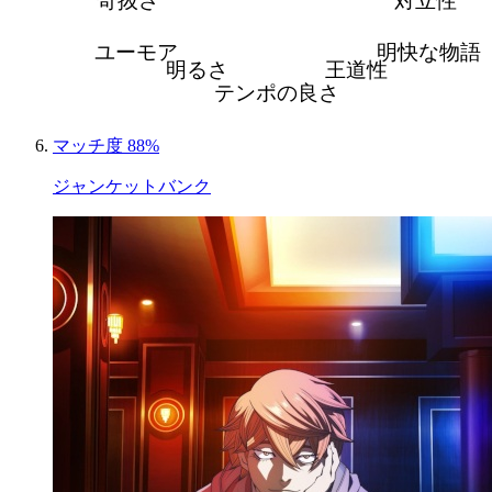
奇抜さ
対立性
ユーモア
明快な物語
明るさ
王道性
テンポの良さ
マッチ度 88%
ジャンケットバンク