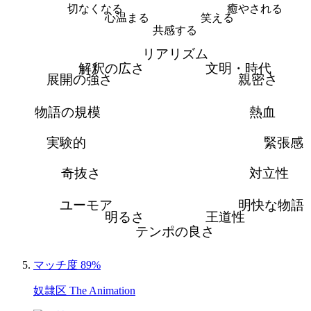
切なくなる
癒やされる
心温まる
笑える
共感する
リアリズム
解釈の広さ
文明・時代
展開の強さ
親密さ
物語の規模
熱血
実験的
緊張感
奇抜さ
対立性
ユーモア
明快な物語
明るさ
王道性
テンポの良さ
マッチ度 89%
奴隷区 The Animation