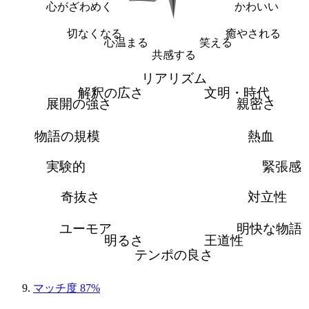
心がざわめく
かわいい
切なくなる
癒やされる
心温まる
笑える
共感する
リアリズム
解釈の広さ
文明・時代
展開の強さ
親密さ
物語の規模
熱血
実験的
緊張感
奇抜さ
対立性
ユーモア
明快な物語
明るさ
王道性
テンポの良さ
マッチ度 87%