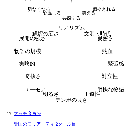
切なくなる
癒やされる
心温まる
笑える
共感する
リアリズム
解釈の広さ
文明・時代
展開の強さ
親密さ
物語の規模
熱血
実験的
緊張感
奇抜さ
対立性
ユーモア
明快な物語
明るさ
王道性
テンポの良さ
マッチ度 86%
憂国のモリアーティ 2クール目