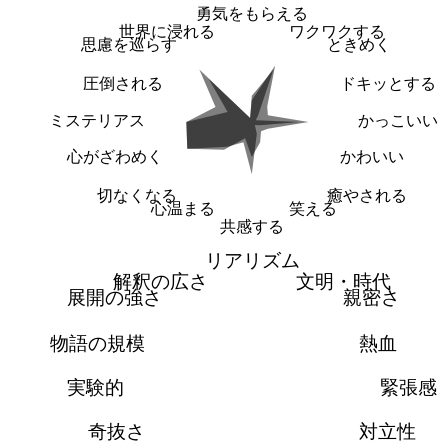
勇気をもらえる
世界に浸れる
ワクワクする
思慮を巡らす
ときめく
圧倒される
ドキッとする
ミステリアス
かっこいい
心がざわめく
かわいい
切なくなる
癒やされる
心温まる
笑える
共感する
リアリズム
解釈の広さ
文明・時代
展開の強さ
親密さ
物語の規模
熱血
実験的
緊張感
奇抜さ
対立性