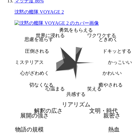
マッチ度 86%
沈黙の艦隊 VOYAGE 2
勇気をもらえる
世界に浸れる
ワクワクする
思慮を巡らす
ときめく
圧倒される
ドキッとする
ミステリアス
かっこいい
心がざわめく
かわいい
切なくなる
癒やされる
心温まる
笑える
共感する
リアリズム
解釈の広さ
文明・時代
展開の強さ
親密さ
物語の規模
熱血