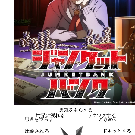
勇気をもらえる
世界に浸れる
ワクワクする
思慮を巡らす
ときめく
圧倒される
ドキッとする