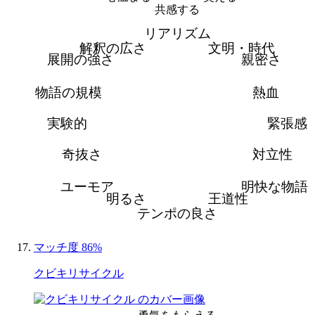
共感する
リアリズム
解釈の広さ
文明・時代
展開の強さ
親密さ
物語の規模
熱血
実験的
緊張感
奇抜さ
対立性
ユーモア
明快な物語
明るさ
王道性
テンポの良さ
マッチ度 86%
クビキリサイクル