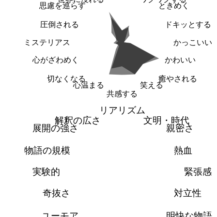
思慮を巡らす
ときめく
圧倒される
ドキッとする
ミステリアス
かっこいい
心がざわめく
かわいい
切なくなる
癒やされる
心温まる
笑える
共感する
リアリズム
解釈の広さ
文明・時代
展開の強さ
親密さ
物語の規模
熱血
実験的
緊張感
奇抜さ
対立性
ユーモア
明快な物語