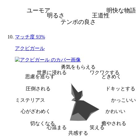
ユーモア
明快な物語
明るさ
王道性
テンポの良さ
マッチ度 93%
アクビガール
勇気をもらえる
世界に浸れる
ワクワクする
思慮を巡らす
ときめく
圧倒される
ドキッとする
ミステリアス
かっこいい
心がざわめく
かわいい
切なくなる
癒やされる
心温まる
笑える
共感する