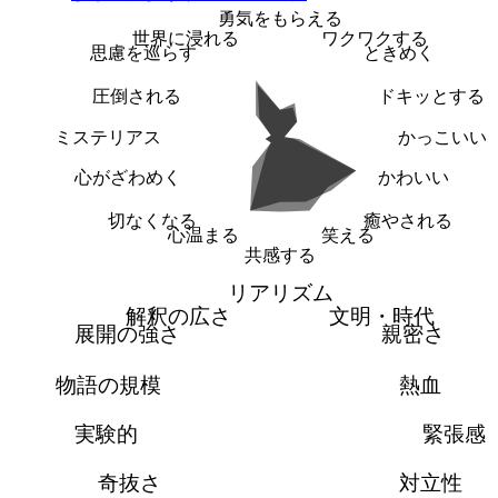
勇気をもらえる
世界に浸れる
ワクワクする
思慮を巡らす
ときめく
圧倒される
ドキッとする
ミステリアス
かっこいい
心がざわめく
かわいい
切なくなる
癒やされる
心温まる
笑える
共感する
リアリズム
解釈の広さ
文明・時代
展開の強さ
親密さ
物語の規模
熱血
実験的
緊張感
奇抜さ
対立性