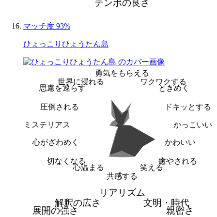
テンポの良さ
マッチ度 93%
ひょっこりひょうたん島
勇気をもらえる
世界に浸れる
ワクワクする
思慮を巡らす
ときめく
圧倒される
ドキッとする
ミステリアス
かっこいい
心がざわめく
かわいい
切なくなる
癒やされる
心温まる
笑える
共感する
リアリズム
解釈の広さ
文明・時代
展開の強さ
親密さ