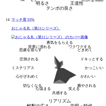
明るさ
王道性
テンポの良さ
マッチ度 93%
おじゃる丸（第11シリーズ）
勇気をもらえる
世界に浸れる
ワクワクする
思慮を巡らす
ときめく
圧倒される
ドキッとする
ミステリアス
かっこいい
心がざわめく
かわいい
切なくなる
癒やされる
心温まる
笑える
共感する
リアリズム
解釈の広さ
文明・時代