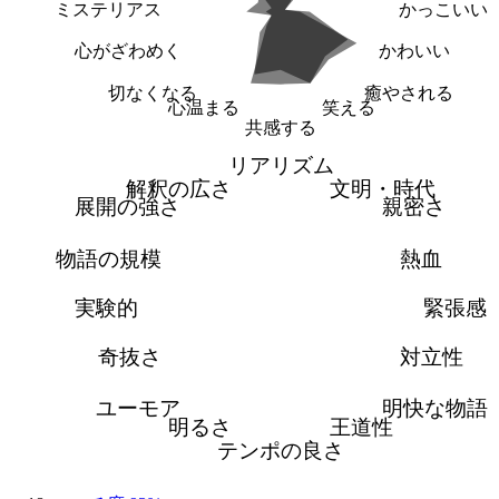
ミステリアス
かっこいい
心がざわめく
かわいい
切なくなる
癒やされる
心温まる
笑える
共感する
リアリズム
解釈の広さ
文明・時代
展開の強さ
親密さ
物語の規模
熱血
実験的
緊張感
奇抜さ
対立性
ユーモア
明快な物語
明るさ
王道性
テンポの良さ