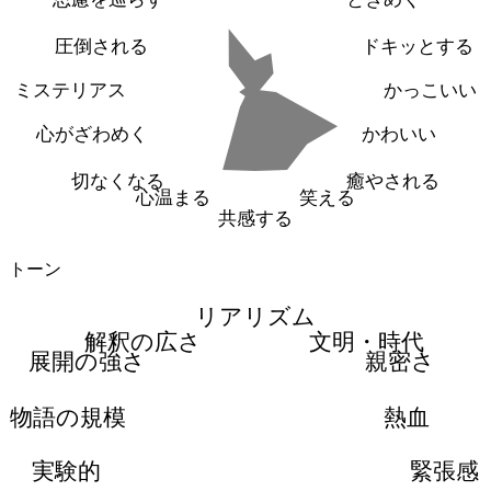
圧倒される
ドキッとする
ミステリアス
かっこいい
心がざわめく
かわいい
切なくなる
癒やされる
心温まる
笑える
共感する
トーン
リアリズム
解釈の広さ
文明・時代
展開の強さ
親密さ
物語の規模
熱血
実験的
緊張感