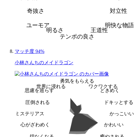
奇抜さ
対立性
ユーモア
明快な物語
明るさ
王道性
テンポの良さ
マッチ度 94%
小林さんちのメイドラゴン
勇気をもらえる
世界に浸れる
ワクワクする
思慮を巡らす
ときめく
圧倒される
ドキッとする
ミステリアス
かっこいい
心がざわめく
かわいい
切なくなる
癒やされる