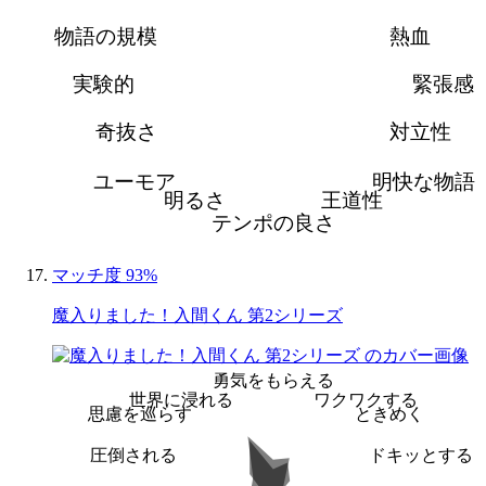
物語の規模
熱血
実験的
緊張感
奇抜さ
対立性
ユーモア
明快な物語
明るさ
王道性
テンポの良さ
マッチ度 93%
魔入りました！入間くん 第2シリーズ
勇気をもらえる
世界に浸れる
ワクワクする
思慮を巡らす
ときめく
圧倒される
ドキッとする