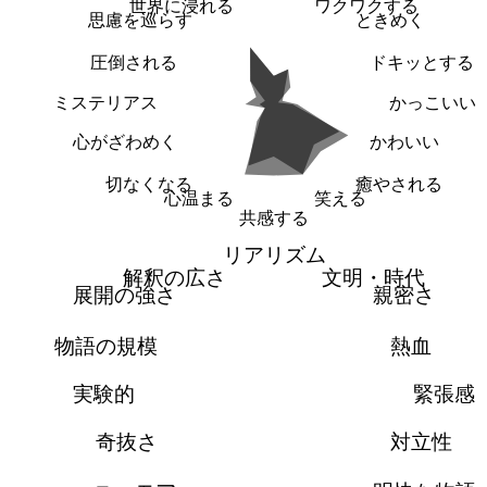
世界に浸れる
ワクワクする
思慮を巡らす
ときめく
圧倒される
ドキッとする
ミステリアス
かっこいい
心がざわめく
かわいい
切なくなる
癒やされる
心温まる
笑える
共感する
リアリズム
解釈の広さ
文明・時代
展開の強さ
親密さ
物語の規模
熱血
実験的
緊張感
奇抜さ
対立性