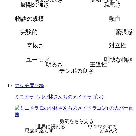
展開の強さ
親密さ
物語の規模
熱血
実験的
緊張感
奇抜さ
対立性
ユーモア
明快な物語
明るさ
王道性
テンポの良さ
マッチ度 93%
ミニドラ Ex (小林さんちのメイドラゴン)
勇気をもらえる
世界に浸れる
ワクワクする
思慮を巡らす
ときめく