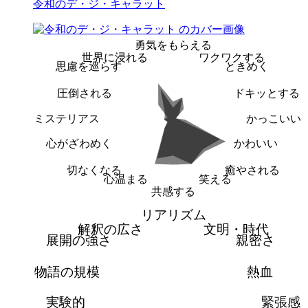
令和のデ・ジ・キャラット
勇気をもらえる
世界に浸れる
ワクワクする
思慮を巡らす
ときめく
圧倒される
ドキッとする
ミステリアス
かっこいい
心がざわめく
かわいい
切なくなる
癒やされる
心温まる
笑える
共感する
リアリズム
解釈の広さ
文明・時代
展開の強さ
親密さ
物語の規模
熱血
実験的
緊張感