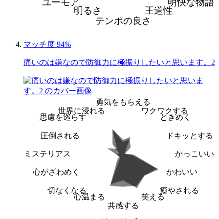
ユーモア
明快な物語
明るさ
王道性
テンポの良さ
マッチ度 94%
痛いのは嫌なので防御力に極振りしたいと思います。2
勇気をもらえる
世界に浸れる
ワクワクする
思慮を巡らす
ときめく
圧倒される
ドキッとする
ミステリアス
かっこいい
心がざわめく
かわいい
切なくなる
癒やされる
心温まる
笑える
共感する