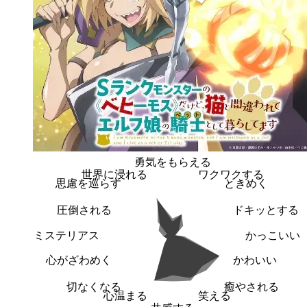
勇気をもらえる
世界に浸れる
ワクワクする
思慮を巡らす
ときめく
圧倒される
ドキッとする
ミステリアス
かっこいい
心がざわめく
かわいい
切なくなる
癒やされる
心温まる
笑える