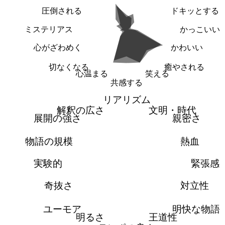
圧倒される
ドキッとする
ミステリアス
かっこいい
心がざわめく
かわいい
切なくなる
癒やされる
心温まる
笑える
共感する
リアリズム
解釈の広さ
文明・時代
展開の強さ
親密さ
物語の規模
熱血
実験的
緊張感
奇抜さ
対立性
ユーモア
明快な物語
明るさ
王道性