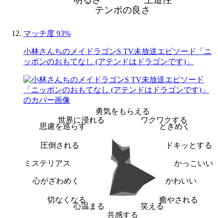
テンポの良さ
マッチ度 93%
小林さんちのメイドラゴンS TV未放送エピソード「ニ
ッポンのおもてなし (アテンドはドラゴンです)」
勇気をもらえる
世界に浸れる
ワクワクする
思慮を巡らす
ときめく
圧倒される
ドキッとする
ミステリアス
かっこいい
心がざわめく
かわいい
切なくなる
癒やされる
心温まる
笑える
共感する