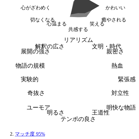
心がざわめく
かわいい
切なくなる
癒やされる
心温まる
笑える
共感する
リアリズム
解釈の広さ
文明・時代
展開の強さ
親密さ
物語の規模
熱血
実験的
緊張感
奇抜さ
対立性
ユーモア
明快な物語
明るさ
王道性
テンポの良さ
マッチ度 95%