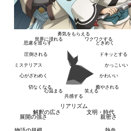
勇気をもらえる
世界に浸れる
ワクワクする
思慮を巡らす
ときめく
圧倒される
ドキッとする
ミステリアス
かっこいい
心がざわめく
かわいい
切なくなる
癒やされる
心温まる
笑える
共感する
リアリズム
解釈の広さ
文明・時代
展開の強さ
親密さ
物語の規模
熱血