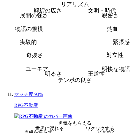
リアリズム
解釈の広さ
文明・時代
展開の強さ
親密さ
物語の規模
熱血
実験的
緊張感
奇抜さ
対立性
ユーモア
明快な物語
明るさ
王道性
テンポの良さ
マッチ度 93%
RPG不動産
勇気をもらえる
世界に浸れる
ワクワクする
思慮を巡らす
ときめく