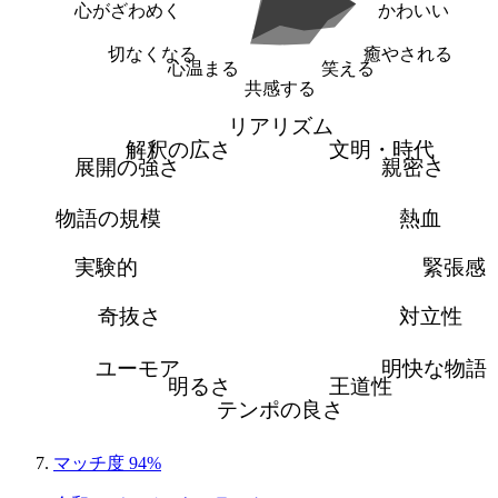
心がざわめく
かわいい
切なくなる
癒やされる
心温まる
笑える
共感する
リアリズム
解釈の広さ
文明・時代
展開の強さ
親密さ
物語の規模
熱血
実験的
緊張感
奇抜さ
対立性
ユーモア
明快な物語
明るさ
王道性
テンポの良さ
マッチ度 94%