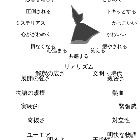
圧倒される
ドキッとする
ミステリアス
かっこいい
心がざわめく
かわいい
切なくなる
癒やされる
心温まる
笑える
共感する
リアリズム
解釈の広さ
文明・時代
展開の強さ
親密さ
物語の規模
熱血
実験的
緊張感
奇抜さ
対立性
ユーモア
明快な物語
明るさ
王道性