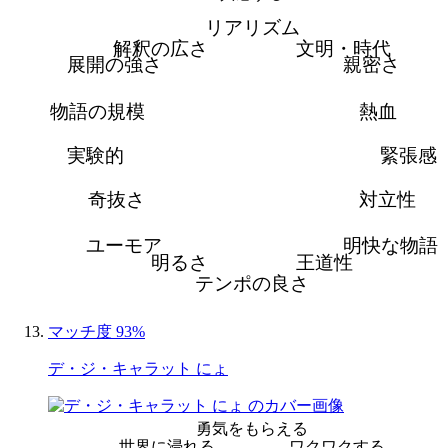
リアリズム
解釈の広さ
文明・時代
展開の強さ
親密さ
物語の規模
熱血
実験的
緊張感
奇抜さ
対立性
ユーモア
明快な物語
明るさ
王道性
テンポの良さ
マッチ度 93%
デ・ジ・キャラット にょ
勇気をもらえる
世界に浸れる
ワクワクする