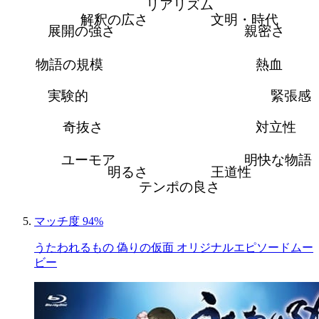
リアリズム
解釈の広さ
文明・時代
展開の強さ
親密さ
物語の規模
熱血
実験的
緊張感
奇抜さ
対立性
ユーモア
明快な物語
明るさ
王道性
テンポの良さ
マッチ度 94%
うたわれるもの 偽りの仮面 オリジナルエピソードムー
ビー