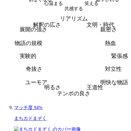
心温まる
笑える
共感する
リアリズム
解釈の広さ
文明・時代
展開の強さ
親密さ
物語の規模
熱血
実験的
緊張感
奇抜さ
対立性
ユーモア
明快な物語
明るさ
王道性
テンポの良さ
マッチ度 94%
まちカドまぞく