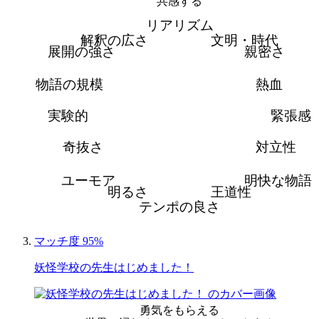
共感する
リアリズム
解釈の広さ
文明・時代
展開の強さ
親密さ
物語の規模
熱血
実験的
緊張感
奇抜さ
対立性
ユーモア
明快な物語
明るさ
王道性
テンポの良さ
マッチ度 95%
妖怪学校の先生はじめました！
勇気をもらえる