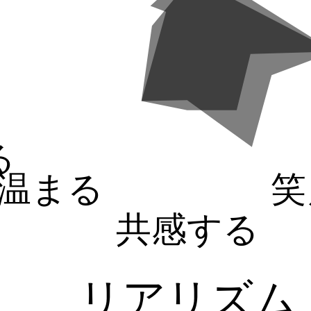
る
温まる
笑
共感する
リアリズム