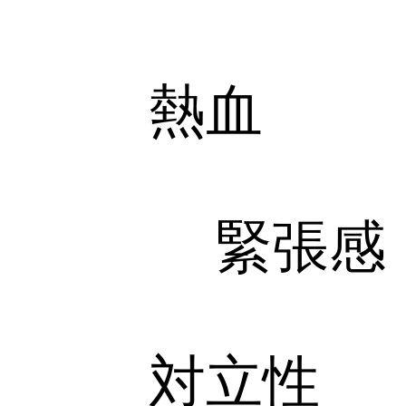
熱血
緊張感
対立性