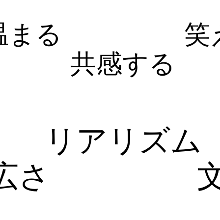
温まる
笑
共感する
リアリズム
広さ