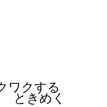
クワクする
ときめく