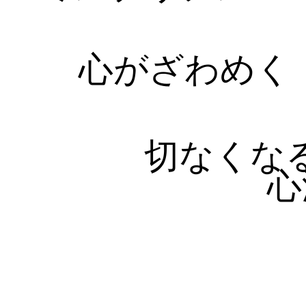
心がざわめく
切なくな
心