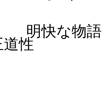
明快な物語
王道性