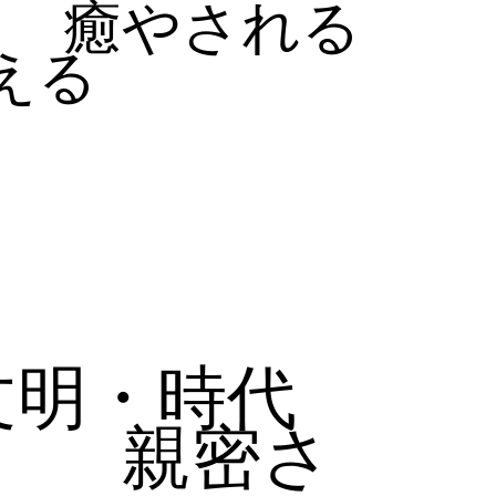
癒やされる
える
文明・時代
親密さ