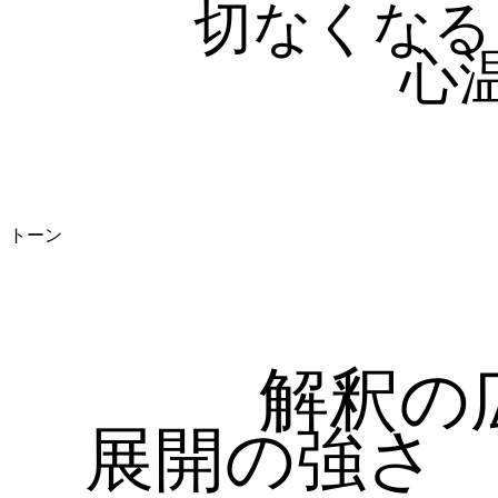
切なくなる
心
トーン
解釈の
展開の強さ