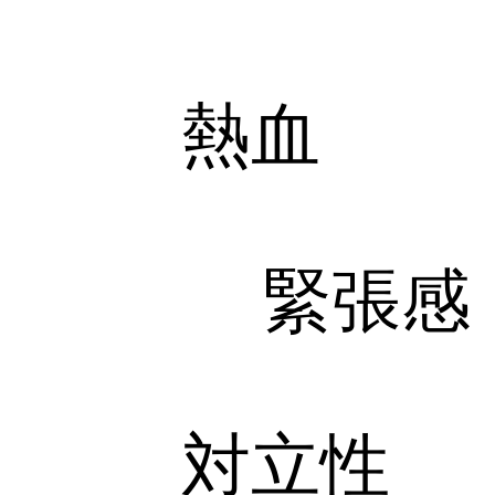
熱血
緊張感
対立性