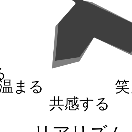
る
温まる
笑
共感する