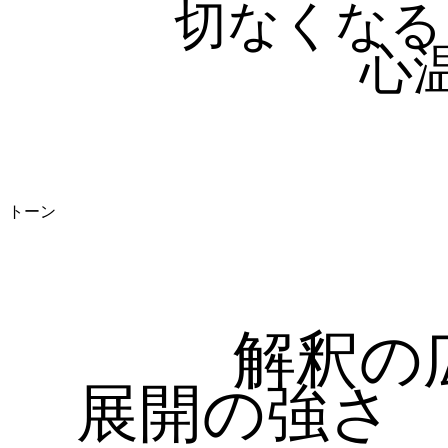
切なくなる
心
トーン
解釈の
展開の強さ