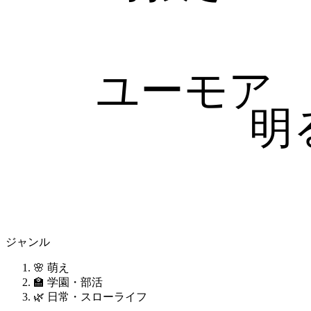
ユーモア
明
ジャンル
🌸 萌え
🏫 学園・部活
🌿 日常・スローライフ