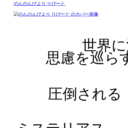
のんのんびより りぴーと
世界に
思慮を巡ら
圧倒される