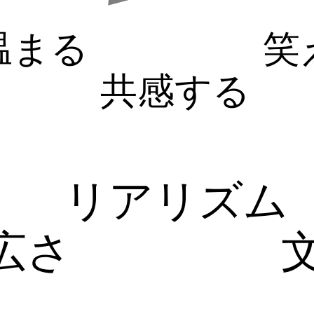
温まる
笑
共感する
リアリズム
広さ