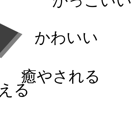
かっこいい
かわいい
癒やされる
える