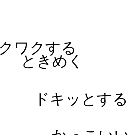
る
クワクする
ときめく
ドキッとする