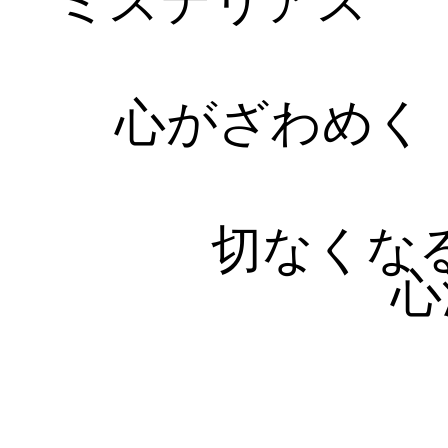
ミステリアス
心がざわめく
切なくな
心