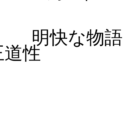
明快な物語
王道性