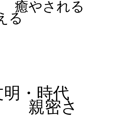
癒やされる
える
文明・時代
親密さ