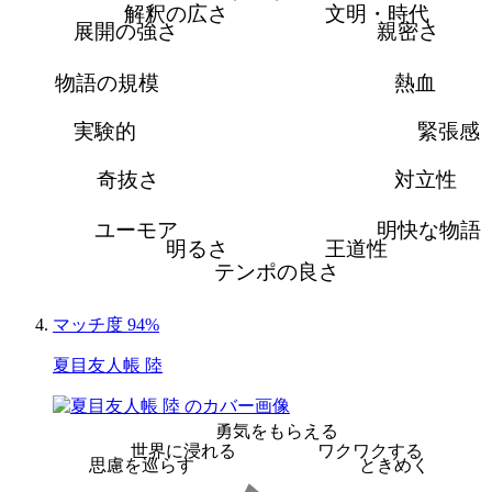
解釈の広さ
文明・時代
展開の強さ
親密さ
物語の規模
熱血
実験的
緊張感
奇抜さ
対立性
ユーモア
明快な物語
明るさ
王道性
テンポの良さ
マッチ度 94%
夏目友人帳 陸
勇気をもらえる
世界に浸れる
ワクワクする
思慮を巡らす
ときめく