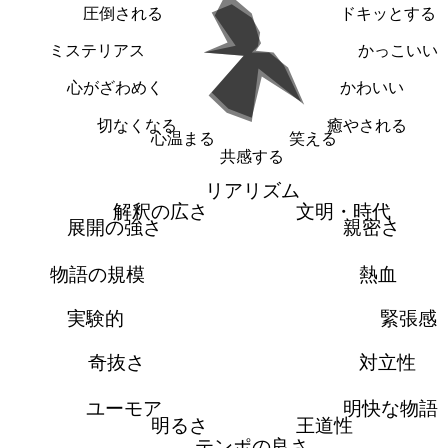
圧倒される
ドキッとする
ミステリアス
かっこいい
心がざわめく
かわいい
切なくなる
癒やされる
心温まる
笑える
共感する
リアリズム
解釈の広さ
文明・時代
展開の強さ
親密さ
物語の規模
熱血
実験的
緊張感
奇抜さ
対立性
ユーモア
明快な物語
明るさ
王道性
テンポの良さ