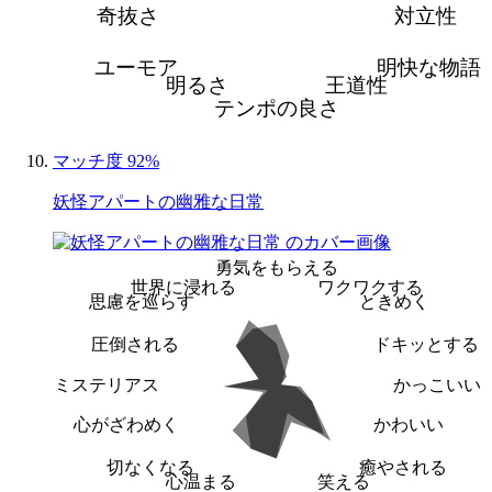
奇抜さ
対立性
ユーモア
明快な物語
明るさ
王道性
テンポの良さ
マッチ度 92%
妖怪アパートの幽雅な日常
勇気をもらえる
世界に浸れる
ワクワクする
思慮を巡らす
ときめく
圧倒される
ドキッとする
ミステリアス
かっこいい
心がざわめく
かわいい
切なくなる
癒やされる
心温まる
笑える