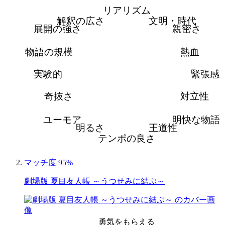
リアリズム
解釈の広さ
文明・時代
展開の強さ
親密さ
物語の規模
熱血
実験的
緊張感
奇抜さ
対立性
ユーモア
明快な物語
明るさ
王道性
テンポの良さ
マッチ度 95%
劇場版 夏目友人帳 ～うつせみに結ぶ～
勇気をもらえる