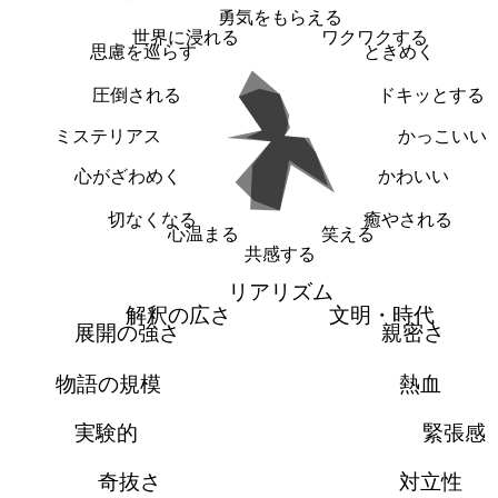
勇気をもらえる
世界に浸れる
ワクワクする
思慮を巡らす
ときめく
圧倒される
ドキッとする
ミステリアス
かっこいい
心がざわめく
かわいい
切なくなる
癒やされる
心温まる
笑える
共感する
リアリズム
解釈の広さ
文明・時代
展開の強さ
親密さ
物語の規模
熱血
実験的
緊張感
奇抜さ
対立性