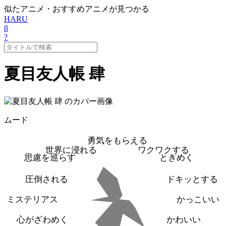
似たアニメ・おすすめアニメが見つかる
HARU
β
?
夏目友人帳 肆
ムード
勇気をもらえる
世界に浸れる
ワクワクする
思慮を巡らす
ときめく
圧倒される
ドキッとする
ミステリアス
かっこいい
心がざわめく
かわいい