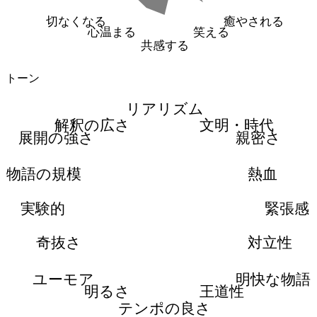
切なくなる
癒やされる
心温まる
笑える
共感する
トーン
リアリズム
解釈の広さ
文明・時代
展開の強さ
親密さ
物語の規模
熱血
実験的
緊張感
奇抜さ
対立性
ユーモア
明快な物語
明るさ
王道性
テンポの良さ