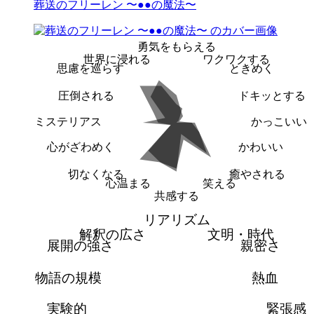
葬送のフリーレン 〜●●の魔法〜
勇気をもらえる
世界に浸れる
ワクワクする
思慮を巡らす
ときめく
圧倒される
ドキッとする
ミステリアス
かっこいい
心がざわめく
かわいい
切なくなる
癒やされる
心温まる
笑える
共感する
リアリズム
解釈の広さ
文明・時代
展開の強さ
親密さ
物語の規模
熱血
実験的
緊張感