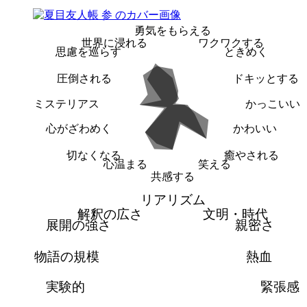
勇気をもらえる
世界に浸れる
ワクワクする
思慮を巡らす
ときめく
圧倒される
ドキッとする
ミステリアス
かっこいい
心がざわめく
かわいい
切なくなる
癒やされる
心温まる
笑える
共感する
リアリズム
解釈の広さ
文明・時代
展開の強さ
親密さ
物語の規模
熱血
実験的
緊張感