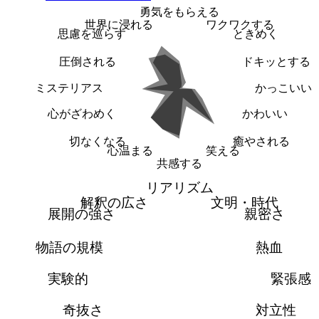
勇気をもらえる
世界に浸れる
ワクワクする
思慮を巡らす
ときめく
圧倒される
ドキッとする
ミステリアス
かっこいい
心がざわめく
かわいい
切なくなる
癒やされる
心温まる
笑える
共感する
リアリズム
解釈の広さ
文明・時代
展開の強さ
親密さ
物語の規模
熱血
実験的
緊張感
奇抜さ
対立性