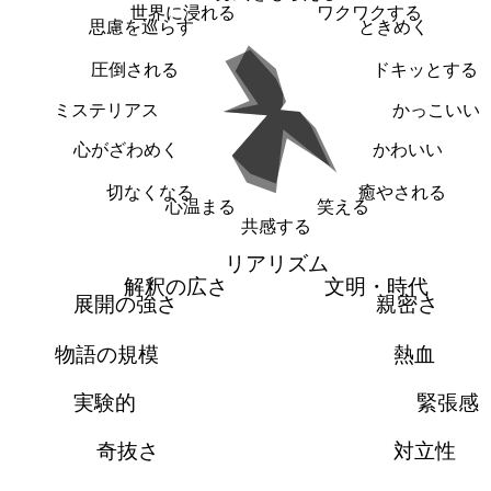
世界に浸れる
ワクワクする
思慮を巡らす
ときめく
圧倒される
ドキッとする
ミステリアス
かっこいい
心がざわめく
かわいい
切なくなる
癒やされる
心温まる
笑える
共感する
リアリズム
解釈の広さ
文明・時代
展開の強さ
親密さ
物語の規模
熱血
実験的
緊張感
奇抜さ
対立性