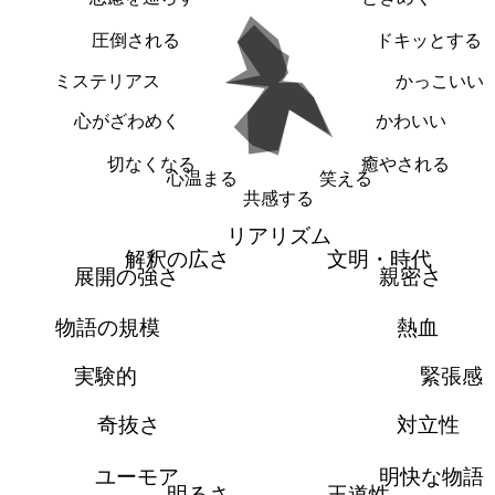
圧倒される
ドキッとする
ミステリアス
かっこいい
心がざわめく
かわいい
切なくなる
癒やされる
心温まる
笑える
共感する
リアリズム
解釈の広さ
文明・時代
展開の強さ
親密さ
物語の規模
熱血
実験的
緊張感
奇抜さ
対立性
ユーモア
明快な物語
明るさ
王道性