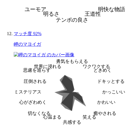
ユーモア
明快な物語
明るさ
王道性
テンポの良さ
マッチ度 92%
岬のマヨイガ
勇気をもらえる
世界に浸れる
ワクワクする
思慮を巡らす
ときめく
圧倒される
ドキッとする
ミステリアス
かっこいい
心がざわめく
かわいい
切なくなる
癒やされる
心温まる
笑える
共感する