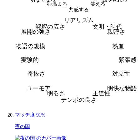
心温まる
笑える
共感する
リアリズム
解釈の広さ
文明・時代
展開の強さ
親密さ
物語の規模
熱血
実験的
緊張感
奇抜さ
対立性
ユーモア
明快な物語
明るさ
王道性
テンポの良さ
マッチ度 91%
夜の国