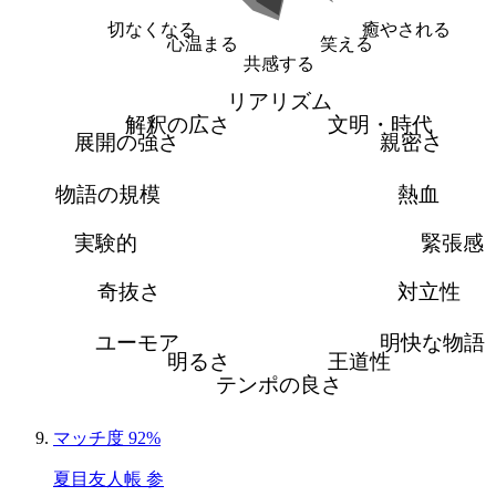
切なくなる
癒やされる
心温まる
笑える
共感する
リアリズム
解釈の広さ
文明・時代
展開の強さ
親密さ
物語の規模
熱血
実験的
緊張感
奇抜さ
対立性
ユーモア
明快な物語
明るさ
王道性
テンポの良さ
マッチ度 92%
夏目友人帳 参