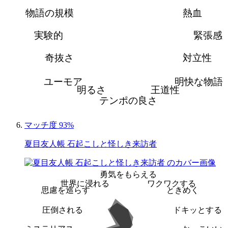
物語の規模
熱血
実験的
緊張感
奇抜さ
対立性
ユーモア
明快な物語
明るさ
王道性
テンポの良さ
マッチ度 93%
夏目友人帳 石起こしと怪しき来訪者
勇気をもらえる
世界に浸れる
ワクワクする
思慮を巡らす
ときめく
圧倒される
ドキッとする