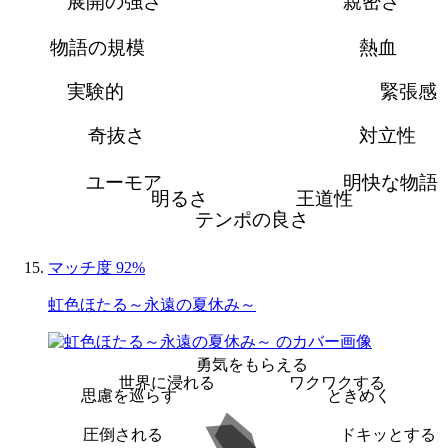
展開の強さ
親密さ
物語の規模
熱血
実験的
緊張感
奇抜さ
対立性
ユーモア
明快な物語
明るさ
王道性
テンポの良さ
マッチ度 92%
虹色ほたる～永遠の夏休み～
勇気をもらえる
世界に浸れる
ワクワクする
思慮を巡らす
ときめく
圧倒される
ドキッとする