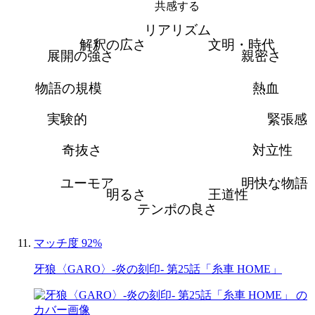
共感する
リアリズム
解釈の広さ
文明・時代
展開の強さ
親密さ
物語の規模
熱血
実験的
緊張感
奇抜さ
対立性
ユーモア
明快な物語
明るさ
王道性
テンポの良さ
マッチ度 92%
牙狼〈GARO〉-炎の刻印- 第25話「糸車 HOME」