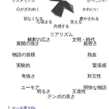
ミステリアス
かっこいい
心がざわめく
かわいい
切なくなる
癒やされる
心温まる
笑える
共感する
リアリズム
解釈の広さ
文明・時代
展開の強さ
親密さ
物語の規模
熱血
実験的
緊張感
奇抜さ
対立性
ユーモア
明快な物語
明るさ
王道性
テンポの良さ
マッチ度 93%