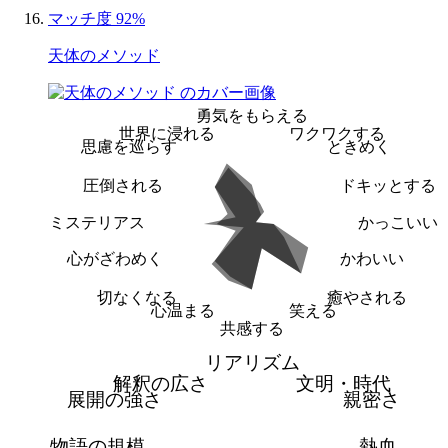
マッチ度 92%
天体のメソッド
勇気をもらえる
世界に浸れる
ワクワクする
思慮を巡らす
ときめく
圧倒される
ドキッとする
ミステリアス
かっこいい
心がざわめく
かわいい
切なくなる
癒やされる
心温まる
笑える
共感する
リアリズム
解釈の広さ
文明・時代
展開の強さ
親密さ
物語の規模
熱血