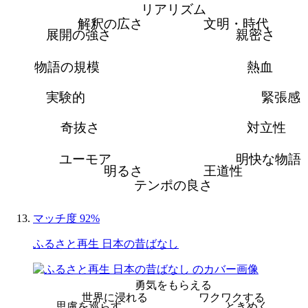
リアリズム
解釈の広さ
文明・時代
展開の強さ
親密さ
物語の規模
熱血
実験的
緊張感
奇抜さ
対立性
ユーモア
明快な物語
明るさ
王道性
テンポの良さ
マッチ度 92%
ふるさと再生 日本の昔ばなし
勇気をもらえる
世界に浸れる
ワクワクする
思慮を巡らす
ときめく