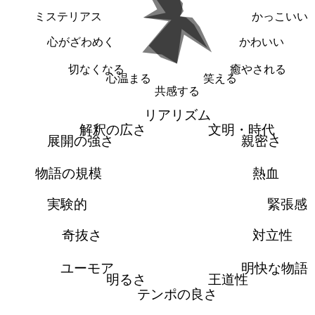
ミステリアス
かっこいい
心がざわめく
かわいい
切なくなる
癒やされる
心温まる
笑える
共感する
リアリズム
解釈の広さ
文明・時代
展開の強さ
親密さ
物語の規模
熱血
実験的
緊張感
奇抜さ
対立性
ユーモア
明快な物語
明るさ
王道性
テンポの良さ