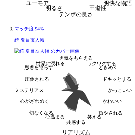
ユーモア
明快な物語
明るさ
王道性
テンポの良さ
マッチ度 94%
続 夏目友人帳
勇気をもらえる
世界に浸れる
ワクワクする
思慮を巡らす
ときめく
圧倒される
ドキッとする
ミステリアス
かっこいい
心がざわめく
かわいい
切なくなる
癒やされる
心温まる
笑える
共感する
リアリズム