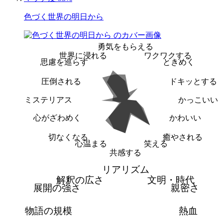
色づく世界の明日から
勇気をもらえる
世界に浸れる
ワクワクする
思慮を巡らす
ときめく
圧倒される
ドキッとする
ミステリアス
かっこいい
心がざわめく
かわいい
切なくなる
癒やされる
心温まる
笑える
共感する
リアリズム
解釈の広さ
文明・時代
展開の強さ
親密さ
物語の規模
熱血