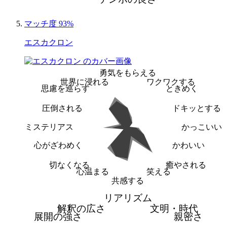
マッチ度 93%
エスカクロン
勇気をもらえる
世界に浸れる
ワクワクする
思慮を巡らす
ときめく
圧倒される
ドキッとする
ミステリアス
かっこいい
心がざわめく
かわいい
切なくなる
癒やされる
心温まる
笑える
共感する
リアリズム
解釈の広さ
文明・時代
展開の強さ
親密さ