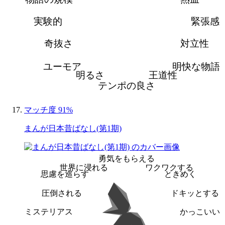
実験的
緊張感
奇抜さ
対立性
ユーモア
明快な物語
明るさ
王道性
テンポの良さ
マッチ度 91%
まんが日本昔ばなし(第1期)
勇気をもらえる
世界に浸れる
ワクワクする
思慮を巡らす
ときめく
圧倒される
ドキッとする
ミステリアス
かっこいい