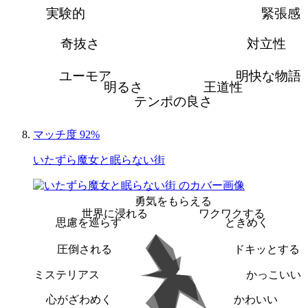
実験的
緊張感
奇抜さ
対立性
ユーモア
明快な物語
明るさ
王道性
テンポの良さ
マッチ度 92%
いたずら魔女と眠らない街
勇気をもらえる
世界に浸れる
ワクワクする
思慮を巡らす
ときめく
圧倒される
ドキッとする
ミステリアス
かっこいい
心がざわめく
かわいい