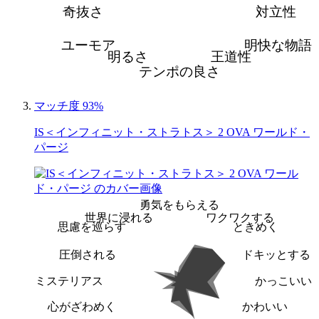
奇抜さ
対立性
ユーモア
明快な物語
明るさ
王道性
テンポの良さ
マッチ度 93%
IS＜インフィニット・ストラトス＞ 2 OVA ワールド・
パージ
勇気をもらえる
世界に浸れる
ワクワクする
思慮を巡らす
ときめく
圧倒される
ドキッとする
ミステリアス
かっこいい
心がざわめく
かわいい