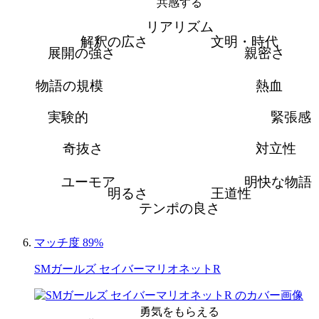
共感する
リアリズム
解釈の広さ
文明・時代
展開の強さ
親密さ
物語の規模
熱血
実験的
緊張感
奇抜さ
対立性
ユーモア
明快な物語
明るさ
王道性
テンポの良さ
マッチ度 89%
SMガールズ セイバーマリオネットR
勇気をもらえる