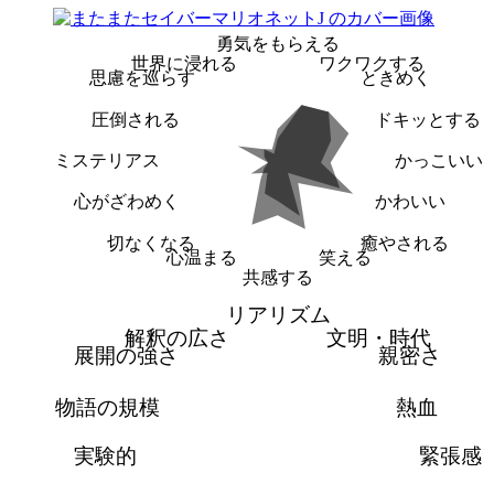
勇気をもらえる
世界に浸れる
ワクワクする
思慮を巡らす
ときめく
圧倒される
ドキッとする
ミステリアス
かっこいい
心がざわめく
かわいい
切なくなる
癒やされる
心温まる
笑える
共感する
リアリズム
解釈の広さ
文明・時代
展開の強さ
親密さ
物語の規模
熱血
実験的
緊張感