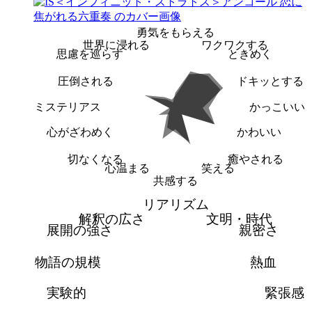
勇気をもらえる
世界に浸れる
ワクワクする
思慮を巡らす
ときめく
圧倒される
ドキッとする
ミステリアス
かっこいい
心がざわめく
かわいい
切なくなる
癒やされる
心温まる
笑える
共感する
リアリズム
解釈の広さ
文明・時代
展開の強さ
親密さ
物語の規模
熱血
実験的
緊張感