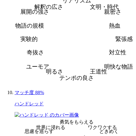
リアリズム
解釈の広さ
文明・時代
展開の強さ
親密さ
物語の規模
熱血
実験的
緊張感
奇抜さ
対立性
ユーモア
明快な物語
明るさ
王道性
テンポの良さ
マッチ度 88%
ハンドレッド
勇気をもらえる
世界に浸れる
ワクワクする
思慮を巡らす
ときめく