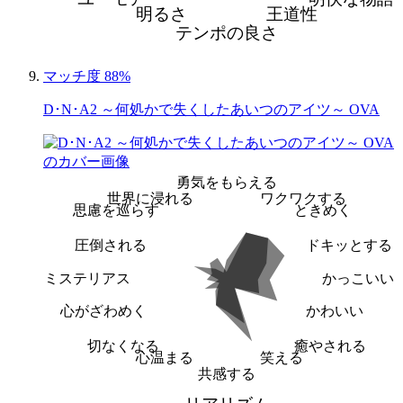
明るさ
王道性
テンポの良さ
マッチ度 88%
D･N･A2 ～何処かで失くしたあいつのアイツ～ OVA
勇気をもらえる
世界に浸れる
ワクワクする
思慮を巡らす
ときめく
圧倒される
ドキッとする
ミステリアス
かっこいい
心がざわめく
かわいい
切なくなる
癒やされる
心温まる
笑える
共感する