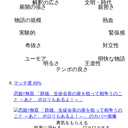
解釈の広さ
文明・時代
展開の強さ
親密さ
物語の規模
熱血
実験的
緊張感
奇抜さ
対立性
ユーモア
明快な物語
明るさ
王道性
テンポの良さ
マッチ度 89%
恋姫†無双 「群雄、生徒会長の座を狙って相争うのこ
と ～あと、ポロリもあるよ！～」
勇気をもらえる
世界に浸れる
ワクワクする