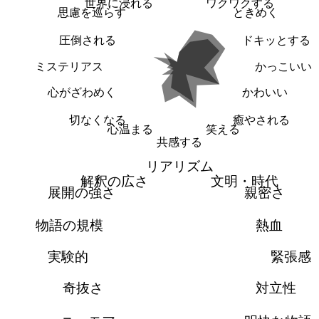
世界に浸れる
ワクワクする
思慮を巡らす
ときめく
圧倒される
ドキッとする
ミステリアス
かっこいい
心がざわめく
かわいい
切なくなる
癒やされる
心温まる
笑える
共感する
リアリズム
解釈の広さ
文明・時代
展開の強さ
親密さ
物語の規模
熱血
実験的
緊張感
奇抜さ
対立性