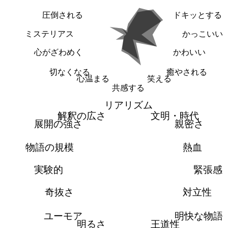
圧倒される
ドキッとする
ミステリアス
かっこいい
心がざわめく
かわいい
切なくなる
癒やされる
心温まる
笑える
共感する
リアリズム
解釈の広さ
文明・時代
展開の強さ
親密さ
物語の規模
熱血
実験的
緊張感
奇抜さ
対立性
ユーモア
明快な物語
明るさ
王道性