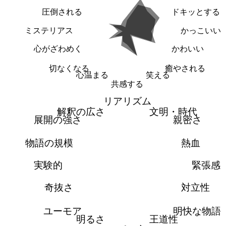
圧倒される
ドキッとする
ミステリアス
かっこいい
心がざわめく
かわいい
切なくなる
癒やされる
心温まる
笑える
共感する
リアリズム
解釈の広さ
文明・時代
展開の強さ
親密さ
物語の規模
熱血
実験的
緊張感
奇抜さ
対立性
ユーモア
明快な物語
明るさ
王道性