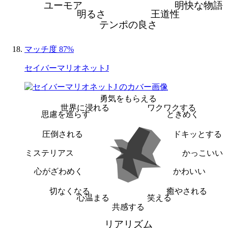
ユーモア
明快な物語
明るさ
王道性
テンポの良さ
マッチ度 87%
セイバーマリオネットJ
勇気をもらえる
世界に浸れる
ワクワクする
思慮を巡らす
ときめく
圧倒される
ドキッとする
ミステリアス
かっこいい
心がざわめく
かわいい
切なくなる
癒やされる
心温まる
笑える
共感する
リアリズム