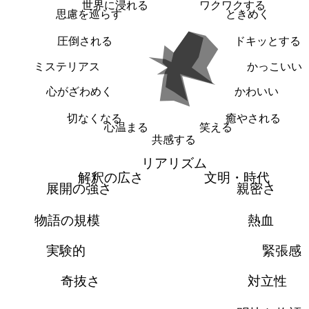
世界に浸れる
ワクワクする
思慮を巡らす
ときめく
圧倒される
ドキッとする
ミステリアス
かっこいい
心がざわめく
かわいい
切なくなる
癒やされる
心温まる
笑える
共感する
リアリズム
解釈の広さ
文明・時代
展開の強さ
親密さ
物語の規模
熱血
実験的
緊張感
奇抜さ
対立性