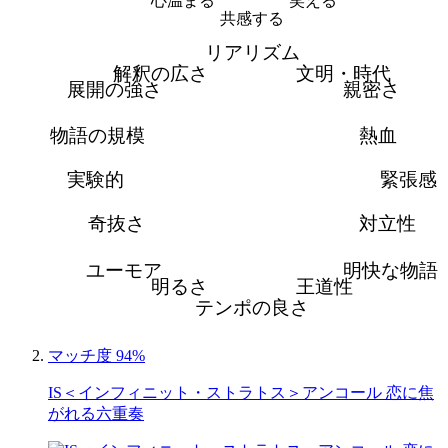
心温まる
笑える
共感する
リアリズム
解釈の広さ
文明・時代
展開の強さ
親密さ
物語の規模
熱血
実験的
緊張感
奇抜さ
対立性
ユーモア
明快な物語
明るさ
王道性
テンポの良さ
マッチ度 94%
IS＜インフィニット・ストラトス＞アンコール 恋に焦
がれる六重奏