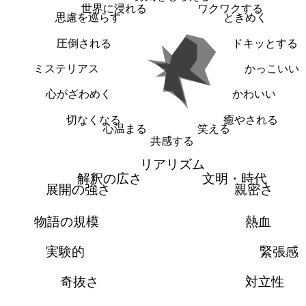
世界に浸れる
ワクワクする
思慮を巡らす
ときめく
圧倒される
ドキッとする
ミステリアス
かっこいい
心がざわめく
かわいい
切なくなる
癒やされる
心温まる
笑える
共感する
リアリズム
解釈の広さ
文明・時代
展開の強さ
親密さ
物語の規模
熱血
実験的
緊張感
奇抜さ
対立性