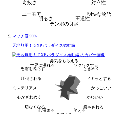
奇抜さ
対立性
ユーモア
明快な物語
明るさ
王道性
テンポの良さ
マッチ度 90%
天地無用！ GXP パラダイス始動編
勇気をもらえる
世界に浸れる
ワクワクする
思慮を巡らす
ときめく
圧倒される
ドキッとする
ミステリアス
かっこいい
心がざわめく
かわいい
切なくなる
癒やされる
心温まる
笑える