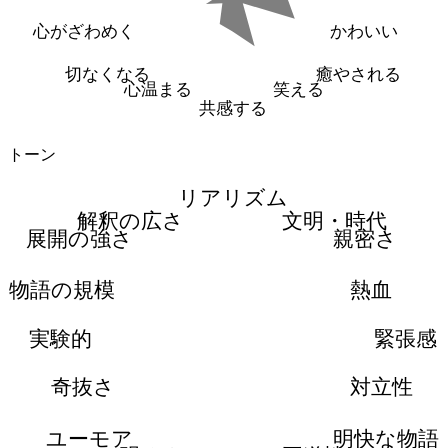
心がざわめく
かわいい
切なくなる
癒やされる
心温まる
笑える
共感する
トーン
リアリズム
解釈の広さ
文明・時代
展開の強さ
親密さ
物語の規模
熱血
実験的
緊張感
奇抜さ
対立性
ユーモア
明快な物語