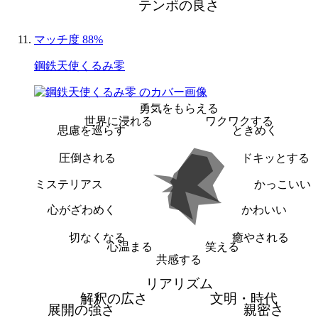
テンポの良さ
マッチ度 88%
鋼鉄天使くるみ零
勇気をもらえる
世界に浸れる
ワクワクする
思慮を巡らす
ときめく
圧倒される
ドキッとする
ミステリアス
かっこいい
心がざわめく
かわいい
切なくなる
癒やされる
心温まる
笑える
共感する
リアリズム
解釈の広さ
文明・時代
展開の強さ
親密さ