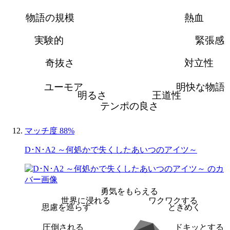
物語の規模
熱血
実験的
緊張感
奇抜さ
対立性
ユーモア
明快な物語
明るさ
王道性
テンポの良さ
マッチ度 88%
D･N･A2 ～何処かで失くしたあいつのアイツ～
勇気をもらえる
世界に浸れる
ワクワクする
思慮を巡らす
ときめく
圧倒される
ドキッとする