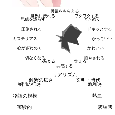
勇気をもらえる
世界に浸れる
ワクワクする
思慮を巡らす
ときめく
圧倒される
ドキッとする
ミステリアス
かっこいい
心がざわめく
かわいい
切なくなる
癒やされる
心温まる
笑える
共感する
リアリズム
解釈の広さ
文明・時代
展開の強さ
親密さ
物語の規模
熱血
実験的
緊張感