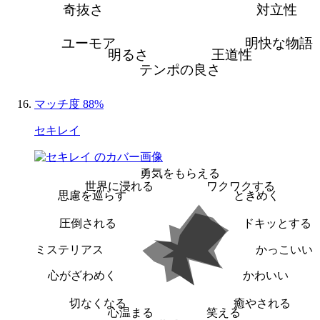
奇抜さ
対立性
ユーモア
明快な物語
明るさ
王道性
テンポの良さ
マッチ度 88%
セキレイ
勇気をもらえる
世界に浸れる
ワクワクする
思慮を巡らす
ときめく
圧倒される
ドキッとする
ミステリアス
かっこいい
心がざわめく
かわいい
切なくなる
癒やされる
心温まる
笑える