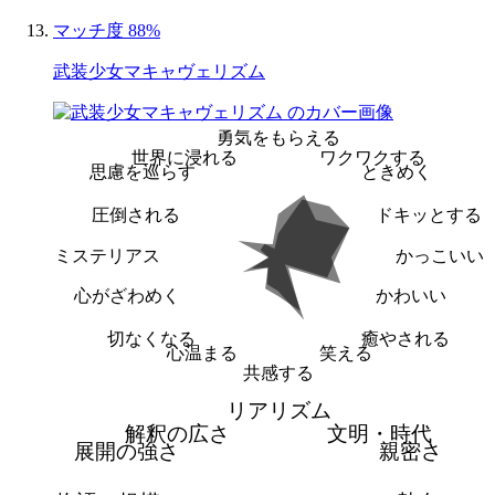
マッチ度 88%
武装少女マキャヴェリズム
勇気をもらえる
世界に浸れる
ワクワクする
思慮を巡らす
ときめく
圧倒される
ドキッとする
ミステリアス
かっこいい
心がざわめく
かわいい
切なくなる
癒やされる
心温まる
笑える
共感する
リアリズム
解釈の広さ
文明・時代
展開の強さ
親密さ