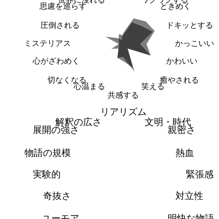
思慮を巡らす
ときめく
圧倒される
ドキッとする
ミステリアス
かっこいい
心がざわめく
かわいい
切なくなる
癒やされる
心温まる
笑える
共感する
リアリズム
解釈の広さ
文明・時代
展開の強さ
親密さ
物語の規模
熱血
実験的
緊張感
奇抜さ
対立性
ユーモア
明快な物語