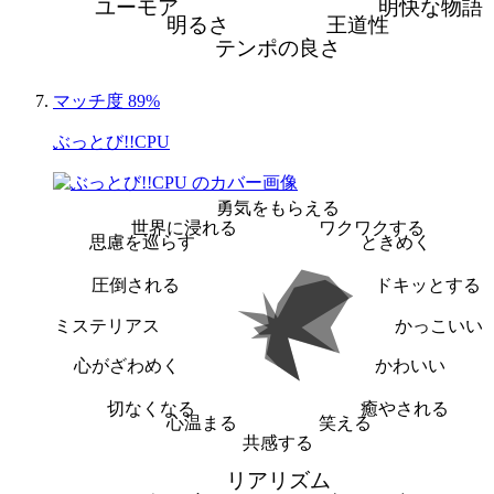
ユーモア
明快な物語
明るさ
王道性
テンポの良さ
マッチ度 89%
ぶっとび!!CPU
勇気をもらえる
世界に浸れる
ワクワクする
思慮を巡らす
ときめく
圧倒される
ドキッとする
ミステリアス
かっこいい
心がざわめく
かわいい
切なくなる
癒やされる
心温まる
笑える
共感する
リアリズム