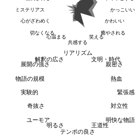
ミステリアス
かっこいい
心がざわめく
かわいい
切なくなる
癒やされる
心温まる
笑える
共感する
リアリズム
解釈の広さ
文明・時代
展開の強さ
親密さ
物語の規模
熱血
実験的
緊張感
奇抜さ
対立性
ユーモア
明快な物語
明るさ
王道性
テンポの良さ