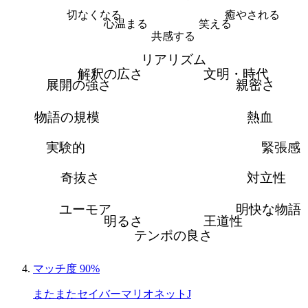
切なくなる
癒やされる
心温まる
笑える
共感する
リアリズム
解釈の広さ
文明・時代
展開の強さ
親密さ
物語の規模
熱血
実験的
緊張感
奇抜さ
対立性
ユーモア
明快な物語
明るさ
王道性
テンポの良さ
マッチ度 90%
またまたセイバーマリオネットJ