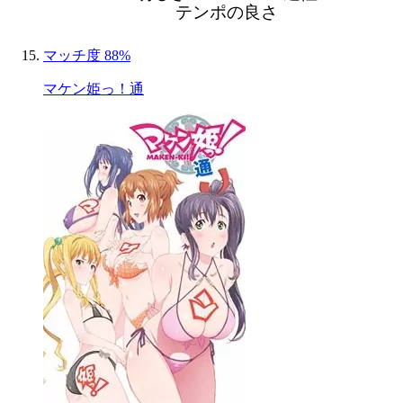
テンポの良さ
マッチ度 88%
マケン姫っ！通