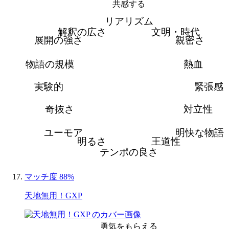
共感する
リアリズム
解釈の広さ
文明・時代
展開の強さ
親密さ
物語の規模
熱血
実験的
緊張感
奇抜さ
対立性
ユーモア
明快な物語
明るさ
王道性
テンポの良さ
マッチ度 88%
天地無用！GXP
勇気をもらえる