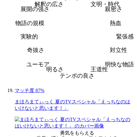
解釈の広さ
文明・時代
展開の強さ
親密さ
物語の規模
熱血
実験的
緊張感
奇抜さ
対立性
ユーモア
明快な物語
明るさ
王道性
テンポの良さ
マッチ度 87%
まほろまてぃっく 夏のTVスペシャル「えっちなのは
いけないと思います！」
勇気をもらえる