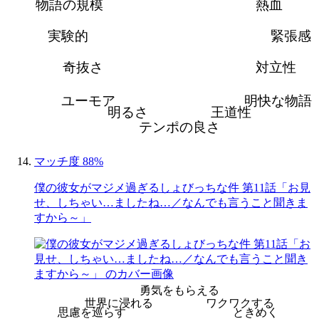
物語の規模
熱血
実験的
緊張感
奇抜さ
対立性
ユーモア
明快な物語
明るさ
王道性
テンポの良さ
マッチ度 88%
僕の彼女がマジメ過ぎるしょびっちな件 第11話「お見
せ、しちゃい…ましたね…／なんでも言うこと聞きま
すから～」
勇気をもらえる
世界に浸れる
ワクワクする
思慮を巡らす
ときめく