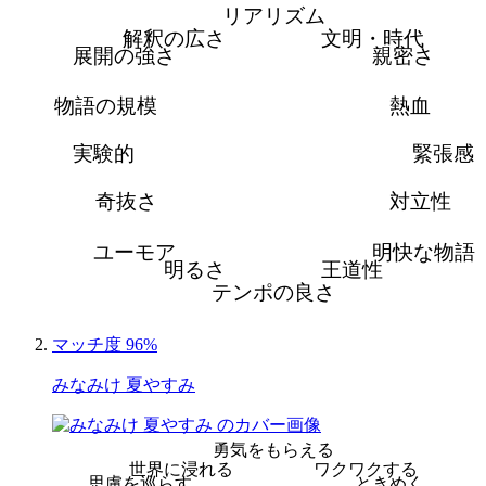
リアリズム
解釈の広さ
文明・時代
展開の強さ
親密さ
物語の規模
熱血
実験的
緊張感
奇抜さ
対立性
ユーモア
明快な物語
明るさ
王道性
テンポの良さ
マッチ度 96%
みなみけ 夏やすみ
勇気をもらえる
世界に浸れる
ワクワクする
思慮を巡らす
ときめく