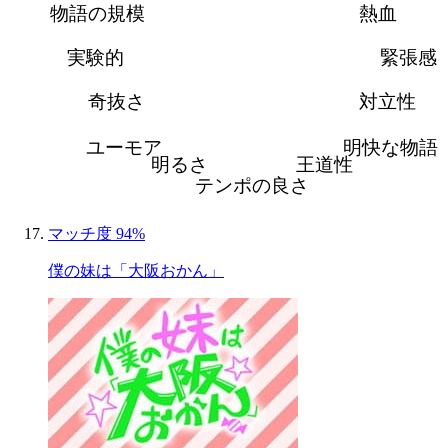
物語の規模
熱血
実験的
緊張感
奇抜さ
対立性
ユーモア
明快な物語
明るさ
王道性
テンポの良さ
マッチ度 94%
僕の妹は「大阪おかん」