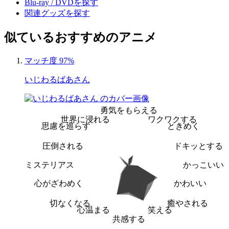
Blu-ray / DVDを探す
関連グッズを探す
似ているおすすめのアニメ
マッチ度 97%
いじわるばあさん
勇気をもらえる
世界に浸れる
ワクワクする
思慮を巡らす
ときめく
圧倒される
ドキッとする
ミステリアス
かっこいい
心がざわめく
かわいい
切なくなる
癒やされる
心温まる
笑える
共感する