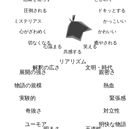
圧倒される
ドキッとする
ミステリアス
かっこいい
心がざわめく
かわいい
切なくなる
癒やされる
心温まる
笑える
共感する
リアリズム
解釈の広さ
文明・時代
展開の強さ
親密さ
物語の規模
熱血
実験的
緊張感
奇抜さ
対立性
ユーモア
明快な物語
明るさ
王道性