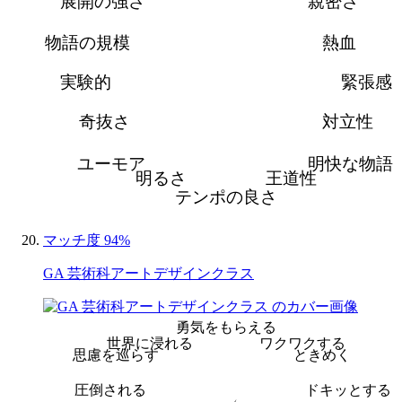
展開の強さ
親密さ
物語の規模
熱血
実験的
緊張感
奇抜さ
対立性
ユーモア
明快な物語
明るさ
王道性
テンポの良さ
マッチ度 94%
GA 芸術科アートデザインクラス
勇気をもらえる
世界に浸れる
ワクワクする
思慮を巡らす
ときめく
圧倒される
ドキッとする