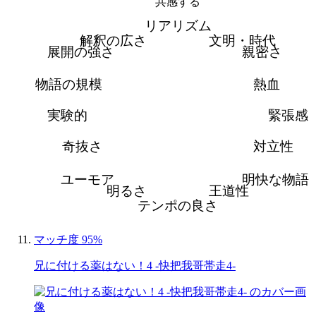
共感する
リアリズム
解釈の広さ
文明・時代
展開の強さ
親密さ
物語の規模
熱血
実験的
緊張感
奇抜さ
対立性
ユーモア
明快な物語
明るさ
王道性
テンポの良さ
マッチ度 95%
兄に付ける薬はない！4 -快把我哥帯走4-