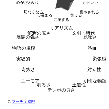
心がざわめく
かわいい
切なくなる
癒やされる
心温まる
笑える
共感する
リアリズム
解釈の広さ
文明・時代
展開の強さ
親密さ
物語の規模
熱血
実験的
緊張感
奇抜さ
対立性
ユーモア
明快な物語
明るさ
王道性
テンポの良さ
マッチ度 95%