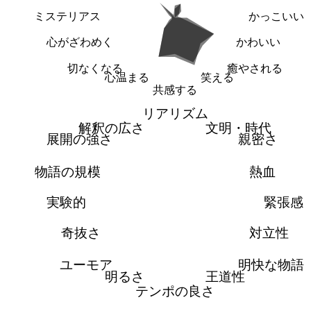
ミステリアス
かっこいい
心がざわめく
かわいい
切なくなる
癒やされる
心温まる
笑える
共感する
リアリズム
解釈の広さ
文明・時代
展開の強さ
親密さ
物語の規模
熱血
実験的
緊張感
奇抜さ
対立性
ユーモア
明快な物語
明るさ
王道性
テンポの良さ