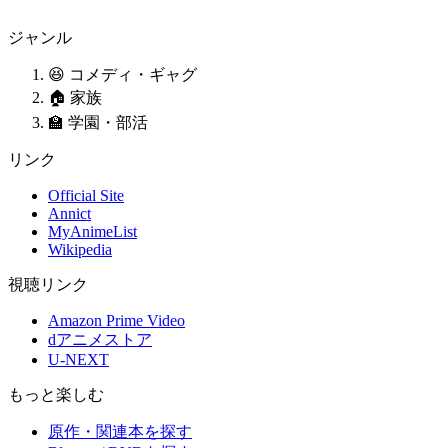
ジャンル
😆 コメディ・ギャグ
🏠 家族
🏫 学園・部活
リンク
Official Site
Annict
MyAnimeList
Wikipedia
視聴リンク
Amazon Prime Video
dアニメストア
U-NEXT
もっと楽しむ
原作・関連本を探す