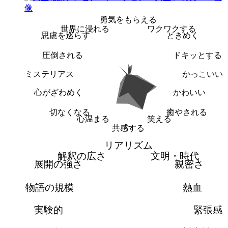
勇気をもらえる
世界に浸れる
ワクワクする
思慮を巡らす
ときめく
圧倒される
ドキッとする
ミステリアス
かっこいい
心がざわめく
かわいい
切なくなる
癒やされる
心温まる
笑える
共感する
リアリズム
解釈の広さ
文明・時代
展開の強さ
親密さ
物語の規模
熱血
実験的
緊張感