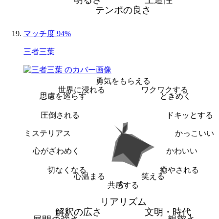
テンポの良さ
マッチ度 94%
三者三葉
勇気をもらえる
世界に浸れる
ワクワクする
思慮を巡らす
ときめく
圧倒される
ドキッとする
ミステリアス
かっこいい
心がざわめく
かわいい
切なくなる
癒やされる
心温まる
笑える
共感する
リアリズム
解釈の広さ
文明・時代