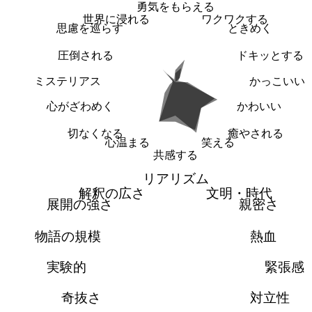
勇気をもらえる
世界に浸れる
ワクワクする
思慮を巡らす
ときめく
圧倒される
ドキッとする
ミステリアス
かっこいい
心がざわめく
かわいい
切なくなる
癒やされる
心温まる
笑える
共感する
リアリズム
解釈の広さ
文明・時代
展開の強さ
親密さ
物語の規模
熱血
実験的
緊張感
奇抜さ
対立性