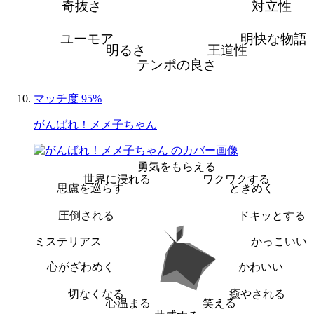
奇抜さ
対立性
ユーモア
明快な物語
明るさ
王道性
テンポの良さ
マッチ度 95%
がんばれ！メメ子ちゃん
勇気をもらえる
世界に浸れる
ワクワクする
思慮を巡らす
ときめく
圧倒される
ドキッとする
ミステリアス
かっこいい
心がざわめく
かわいい
切なくなる
癒やされる
心温まる
笑える