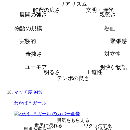
リアリズム
解釈の広さ
文明・時代
展開の強さ
親密さ
物語の規模
熱血
実験的
緊張感
奇抜さ
対立性
ユーモア
明快な物語
明るさ
王道性
テンポの良さ
マッチ度 94%
わかば＊ガール
勇気をもらえる
世界に浸れる
ワクワクする
思慮を巡らす
ときめく