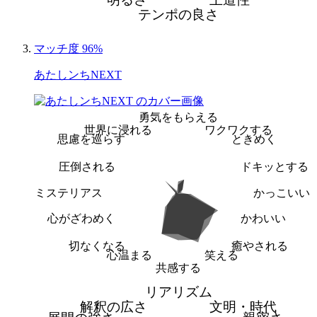
テンポの良さ
マッチ度 96%
あたしンちNEXT
勇気をもらえる
世界に浸れる
ワクワクする
思慮を巡らす
ときめく
圧倒される
ドキッとする
ミステリアス
かっこいい
心がざわめく
かわいい
切なくなる
癒やされる
心温まる
笑える
共感する
リアリズム
解釈の広さ
文明・時代