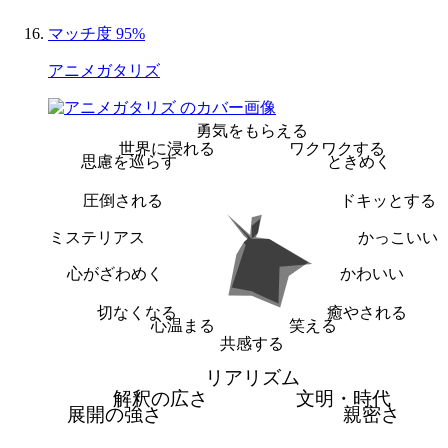
マッチ度 95%
アニメガタリズ
勇気をもらえる
世界に浸れる
ワクワクする
思慮を巡らす
ときめく
圧倒される
ドキッとする
ミステリアス
かっこいい
心がざわめく
かわいい
切なくなる
癒やされる
心温まる
笑える
共感する
リアリズム
解釈の広さ
文明・時代
展開の強さ
親密さ