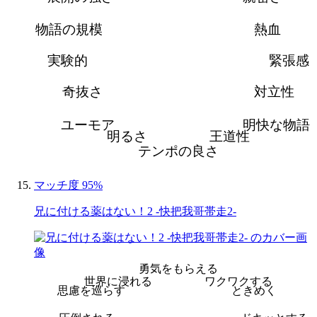
物語の規模
熱血
実験的
緊張感
奇抜さ
対立性
ユーモア
明快な物語
明るさ
王道性
テンポの良さ
マッチ度 95%
兄に付ける薬はない！2 -快把我哥帯走2-
勇気をもらえる
世界に浸れる
ワクワクする
思慮を巡らす
ときめく