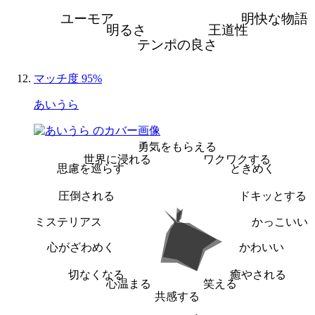
ユーモア
明快な物語
明るさ
王道性
テンポの良さ
マッチ度 95%
あいうら
勇気をもらえる
世界に浸れる
ワクワクする
思慮を巡らす
ときめく
圧倒される
ドキッとする
ミステリアス
かっこいい
心がざわめく
かわいい
切なくなる
癒やされる
心温まる
笑える
共感する