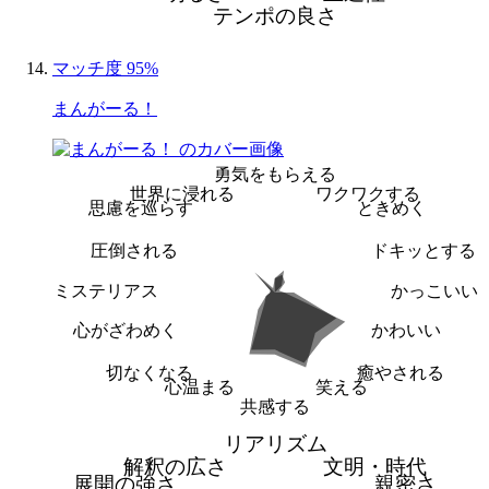
テンポの良さ
マッチ度 95%
まんがーる！
勇気をもらえる
世界に浸れる
ワクワクする
思慮を巡らす
ときめく
圧倒される
ドキッとする
ミステリアス
かっこいい
心がざわめく
かわいい
切なくなる
癒やされる
心温まる
笑える
共感する
リアリズム
解釈の広さ
文明・時代
展開の強さ
親密さ