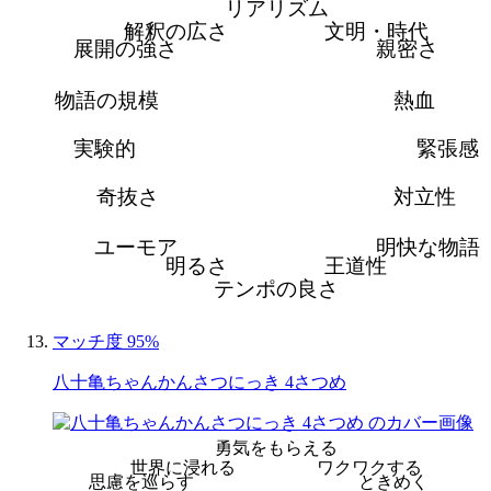
リアリズム
解釈の広さ
文明・時代
展開の強さ
親密さ
物語の規模
熱血
実験的
緊張感
奇抜さ
対立性
ユーモア
明快な物語
明るさ
王道性
テンポの良さ
マッチ度 95%
八十亀ちゃんかんさつにっき 4さつめ
勇気をもらえる
世界に浸れる
ワクワクする
思慮を巡らす
ときめく