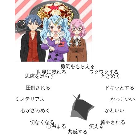
勇気をもらえる
世界に浸れる
ワクワクする
思慮を巡らす
ときめく
圧倒される
ドキッとする
ミステリアス
かっこいい
心がざわめく
かわいい
切なくなる
癒やされる
心温まる
笑える
共感する