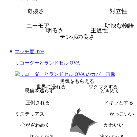
奇抜さ
対立性
ユーモア
明快な物語
明るさ
王道性
テンポの良さ
マッチ度 95%
リコーダーとランドセル OVA
勇気をもらえる
世界に浸れる
ワクワクする
思慮を巡らす
ときめく
圧倒される
ドキッとする
ミステリアス
かっこいい
心がざわめく
かわいい
切なくなる
癒やされる