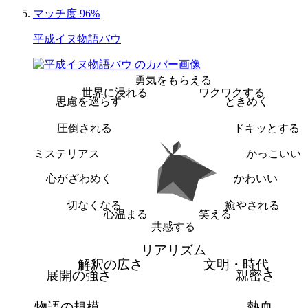
マッチ度 96%
平成イヌ物語バウ
勇気をもらえる
世界に浸れる
ワクワクする
思慮を巡らす
ときめく
圧倒される
ドキッとする
ミステリアス
かっこいい
心がざわめく
かわいい
切なくなる
癒やされる
心温まる
笑える
共感する
リアリズム
解釈の広さ
文明・時代
展開の強さ
親密さ
物語の規模
熱血