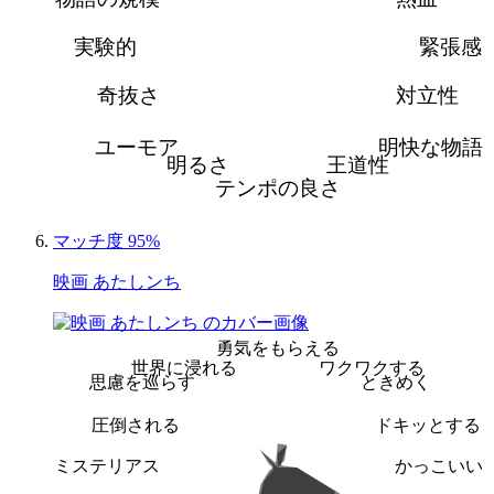
実験的
緊張感
奇抜さ
対立性
ユーモア
明快な物語
明るさ
王道性
テンポの良さ
マッチ度 95%
映画 あたしンち
勇気をもらえる
世界に浸れる
ワクワクする
思慮を巡らす
ときめく
圧倒される
ドキッとする
ミステリアス
かっこいい