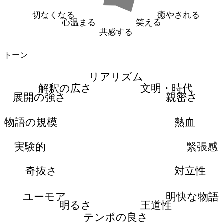
切なくなる
癒やされる
心温まる
笑える
共感する
トーン
リアリズム
解釈の広さ
文明・時代
展開の強さ
親密さ
物語の規模
熱血
実験的
緊張感
奇抜さ
対立性
ユーモア
明快な物語
明るさ
王道性
テンポの良さ