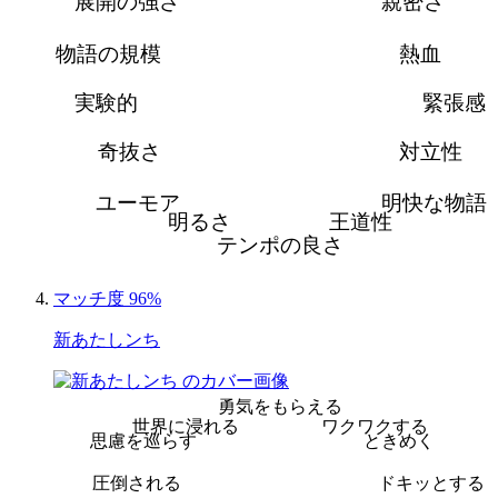
展開の強さ
親密さ
物語の規模
熱血
実験的
緊張感
奇抜さ
対立性
ユーモア
明快な物語
明るさ
王道性
テンポの良さ
マッチ度 96%
新あたしンち
勇気をもらえる
世界に浸れる
ワクワクする
思慮を巡らす
ときめく
圧倒される
ドキッとする