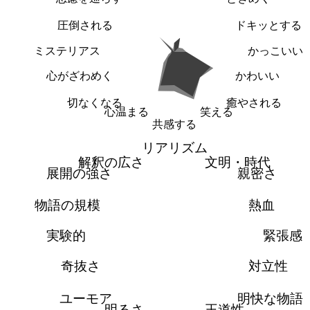
圧倒される
ドキッとする
ミステリアス
かっこいい
心がざわめく
かわいい
切なくなる
癒やされる
心温まる
笑える
共感する
リアリズム
解釈の広さ
文明・時代
展開の強さ
親密さ
物語の規模
熱血
実験的
緊張感
奇抜さ
対立性
ユーモア
明快な物語
明るさ
王道性