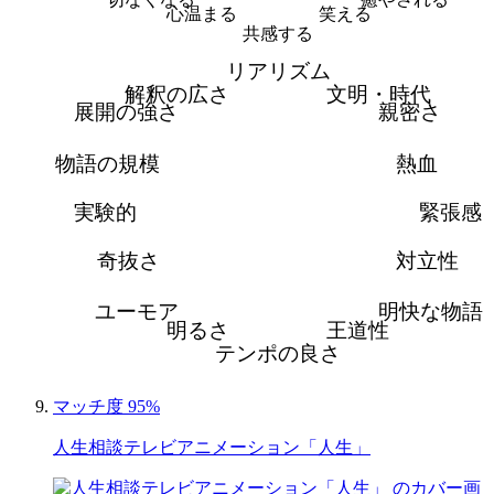
心温まる
笑える
共感する
リアリズム
解釈の広さ
文明・時代
展開の強さ
親密さ
物語の規模
熱血
実験的
緊張感
奇抜さ
対立性
ユーモア
明快な物語
明るさ
王道性
テンポの良さ
マッチ度 95%
人生相談テレビアニメーション「人生」