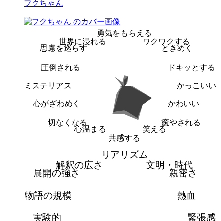
フクちゃん
勇気をもらえる
世界に浸れる
ワクワクする
思慮を巡らす
ときめく
圧倒される
ドキッとする
ミステリアス
かっこいい
心がざわめく
かわいい
切なくなる
癒やされる
心温まる
笑える
共感する
リアリズム
解釈の広さ
文明・時代
展開の強さ
親密さ
物語の規模
熱血
実験的
緊張感