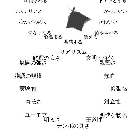
圧倒される
ドキッとする
ミステリアス
かっこいい
心がざわめく
かわいい
切なくなる
癒やされる
心温まる
笑える
共感する
リアリズム
解釈の広さ
文明・時代
展開の強さ
親密さ
物語の規模
熱血
実験的
緊張感
奇抜さ
対立性
ユーモア
明快な物語
明るさ
王道性
テンポの良さ