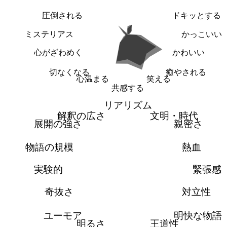
圧倒される
ドキッとする
ミステリアス
かっこいい
心がざわめく
かわいい
切なくなる
癒やされる
心温まる
笑える
共感する
リアリズム
解釈の広さ
文明・時代
展開の強さ
親密さ
物語の規模
熱血
実験的
緊張感
奇抜さ
対立性
ユーモア
明快な物語
明るさ
王道性