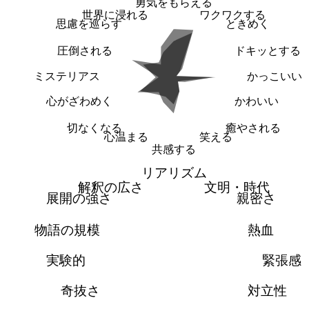
勇気をもらえる
世界に浸れる
ワクワクする
思慮を巡らす
ときめく
圧倒される
ドキッとする
ミステリアス
かっこいい
心がざわめく
かわいい
切なくなる
癒やされる
心温まる
笑える
共感する
リアリズム
解釈の広さ
文明・時代
展開の強さ
親密さ
物語の規模
熱血
実験的
緊張感
奇抜さ
対立性