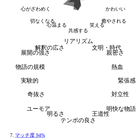
心がざわめく
かわいい
切なくなる
癒やされる
心温まる
笑える
共感する
リアリズム
解釈の広さ
文明・時代
展開の強さ
親密さ
物語の規模
熱血
実験的
緊張感
奇抜さ
対立性
ユーモア
明快な物語
明るさ
王道性
テンポの良さ
マッチ度 94%