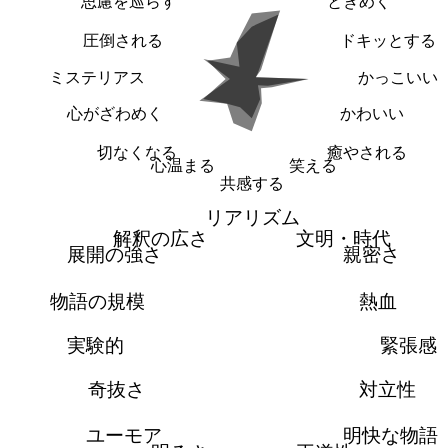
思慮を巡らす
ときめく
圧倒される
ドキッとする
ミステリアス
かっこいい
心がざわめく
かわいい
切なくなる
癒やされる
心温まる
笑える
共感する
リアリズム
解釈の広さ
文明・時代
展開の強さ
親密さ
物語の規模
熱血
実験的
緊張感
奇抜さ
対立性
ユーモア
明快な物語