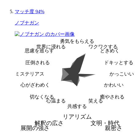
マッチ度 94%
ノブナガン
勇気をもらえる
世界に浸れる
ワクワクする
思慮を巡らす
ときめく
圧倒される
ドキッとする
ミステリアス
かっこいい
心がざわめく
かわいい
切なくなる
癒やされる
心温まる
笑える
共感する
リアリズム
解釈の広さ
文明・時代
展開の強さ
親密さ