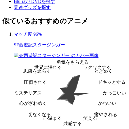
Blu-ray / DVDを探す
関連グッズを探す
似ているおすすめのアニメ
マッチ度 96%
SF西遊記スタージンガー
勇気をもらえる
世界に浸れる
ワクワクする
思慮を巡らす
ときめく
圧倒される
ドキッとする
ミステリアス
かっこいい
心がざわめく
かわいい
切なくなる
癒やされる
心温まる
笑える
共感する