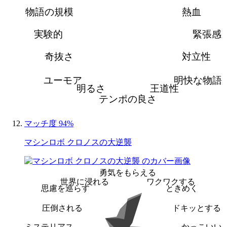
物語の規模
熱血
実験的
緊張感
奇抜さ
対立性
ユーモア
明快な物語
明るさ
王道性
テンポの良さ
マッチ度 94%
マシンロボ クロノスの大逆襲
勇気をもらえる
世界に浸れる
ワクワクする
思慮を巡らす
ときめく
圧倒される
ドキッとする
ミステリアス
かっこいい