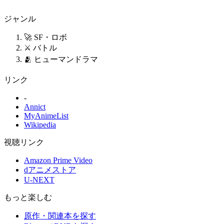
ジャンル
🚀 SF・ロボ
⚔️ バトル
🫂 ヒューマンドラマ
リンク
-
Annict
MyAnimeList
Wikipedia
視聴リンク
Amazon Prime Video
dアニメストア
U-NEXT
もっと楽しむ
原作・関連本を探す