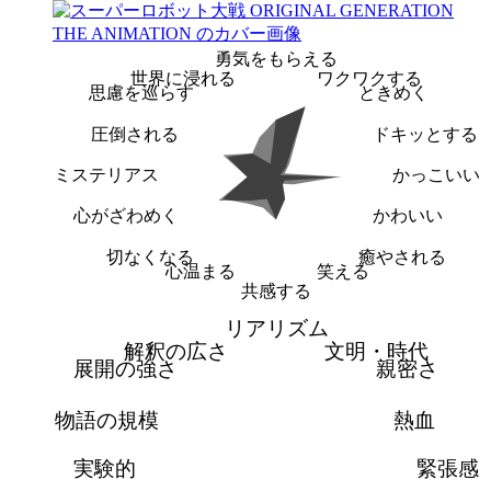
勇気をもらえる
世界に浸れる
ワクワクする
思慮を巡らす
ときめく
圧倒される
ドキッとする
ミステリアス
かっこいい
心がざわめく
かわいい
切なくなる
癒やされる
心温まる
笑える
共感する
リアリズム
解釈の広さ
文明・時代
展開の強さ
親密さ
物語の規模
熱血
実験的
緊張感