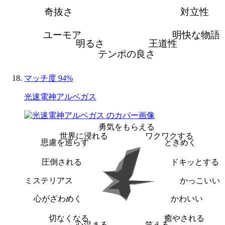
奇抜さ
対立性
ユーモア
明快な物語
明るさ
王道性
テンポの良さ
マッチ度 94%
光速電神アルベガス
勇気をもらえる
世界に浸れる
ワクワクする
思慮を巡らす
ときめく
圧倒される
ドキッとする
ミステリアス
かっこいい
心がざわめく
かわいい
切なくなる
癒やされる
心温まる
笑える