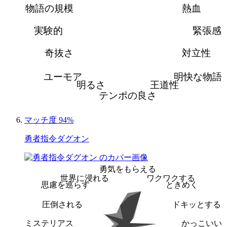
物語の規模
熱血
実験的
緊張感
奇抜さ
対立性
ユーモア
明快な物語
明るさ
王道性
テンポの良さ
マッチ度 94%
勇者指令ダグオン
勇気をもらえる
世界に浸れる
ワクワクする
思慮を巡らす
ときめく
圧倒される
ドキッとする
ミステリアス
かっこいい