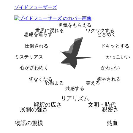
ゾイドフューザーズ
勇気をもらえる
世界に浸れる
ワクワクする
思慮を巡らす
ときめく
圧倒される
ドキッとする
ミステリアス
かっこいい
心がざわめく
かわいい
切なくなる
癒やされる
心温まる
笑える
共感する
リアリズム
解釈の広さ
文明・時代
展開の強さ
親密さ
物語の規模
熱血