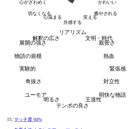
心がざわめく
かわいい
切なくなる
癒やされる
心温まる
笑える
共感する
リアリズム
解釈の広さ
文明・時代
展開の強さ
親密さ
物語の規模
熱血
実験的
緊張感
奇抜さ
対立性
ユーモア
明快な物語
明るさ
王道性
テンポの良さ
マッチ度 94%