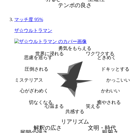
テンポの良さ
マッチ度 95%
ザ☆ウルトラマン
勇気をもらえる
世界に浸れる
ワクワクする
思慮を巡らす
ときめく
圧倒される
ドキッとする
ミステリアス
かっこいい
心がざわめく
かわいい
切なくなる
癒やされる
心温まる
笑える
共感する
リアリズム
解釈の広さ
文明・時代
展開の強さ
親密さ