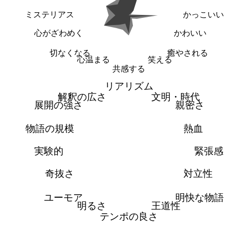
ミステリアス
かっこいい
心がざわめく
かわいい
切なくなる
癒やされる
心温まる
笑える
共感する
リアリズム
解釈の広さ
文明・時代
展開の強さ
親密さ
物語の規模
熱血
実験的
緊張感
奇抜さ
対立性
ユーモア
明快な物語
明るさ
王道性
テンポの良さ