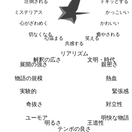
圧倒される
ドキッとする
ミステリアス
かっこいい
心がざわめく
かわいい
切なくなる
癒やされる
心温まる
笑える
共感する
リアリズム
解釈の広さ
文明・時代
展開の強さ
親密さ
物語の規模
熱血
実験的
緊張感
奇抜さ
対立性
ユーモア
明快な物語
明るさ
王道性
テンポの良さ