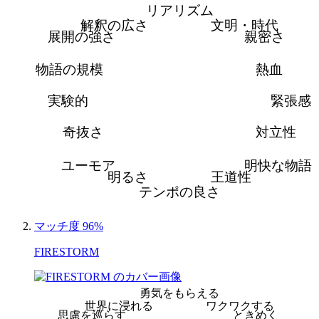
リアリズム
解釈の広さ
文明・時代
展開の強さ
親密さ
物語の規模
熱血
実験的
緊張感
奇抜さ
対立性
ユーモア
明快な物語
明るさ
王道性
テンポの良さ
マッチ度 96%
FIRESTORM
勇気をもらえる
世界に浸れる
ワクワクする
思慮を巡らす
ときめく