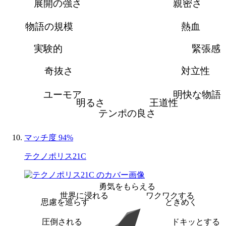
展開の強さ
親密さ
物語の規模
熱血
実験的
緊張感
奇抜さ
対立性
ユーモア
明快な物語
明るさ
王道性
テンポの良さ
マッチ度 94%
テクノポリス21C
勇気をもらえる
世界に浸れる
ワクワクする
思慮を巡らす
ときめく
圧倒される
ドキッとする