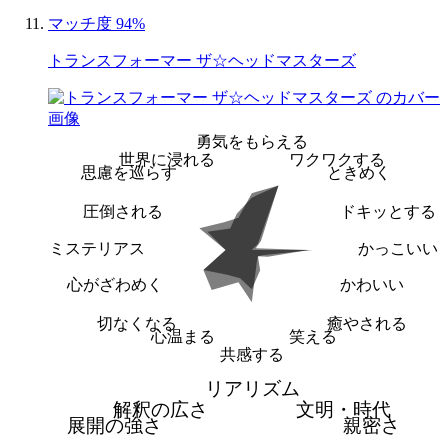
マッチ度 94%
トランスフォーマー ザ☆ヘッドマスターズ
勇気をもらえる
世界に浸れる
ワクワクする
思慮を巡らす
ときめく
圧倒される
ドキッとする
ミステリアス
かっこいい
心がざわめく
かわいい
切なくなる
癒やされる
心温まる
笑える
共感する
リアリズム
解釈の広さ
文明・時代
展開の強さ
親密さ