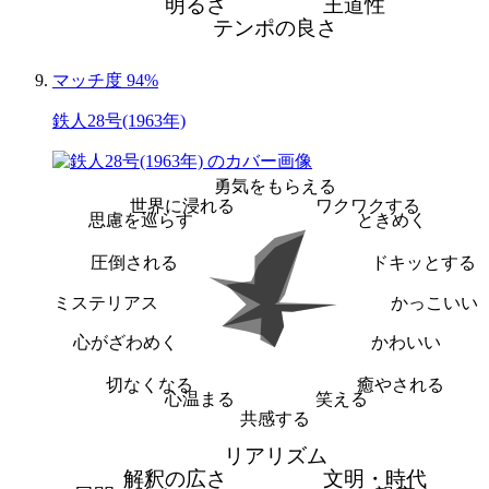
明るさ
王道性
テンポの良さ
マッチ度 94%
鉄人28号(1963年)
勇気をもらえる
世界に浸れる
ワクワクする
思慮を巡らす
ときめく
圧倒される
ドキッとする
ミステリアス
かっこいい
心がざわめく
かわいい
切なくなる
癒やされる
心温まる
笑える
共感する
リアリズム
解釈の広さ
文明・時代