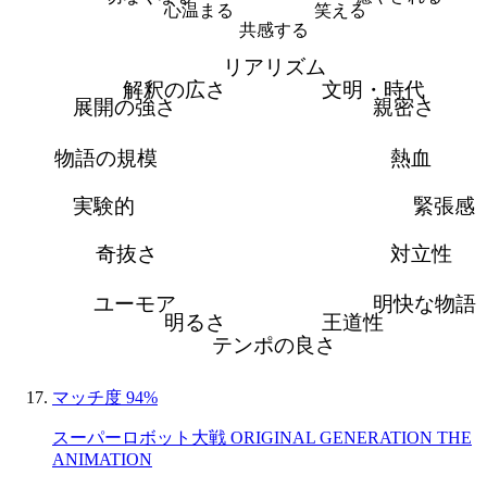
心温まる
笑える
共感する
リアリズム
解釈の広さ
文明・時代
展開の強さ
親密さ
物語の規模
熱血
実験的
緊張感
奇抜さ
対立性
ユーモア
明快な物語
明るさ
王道性
テンポの良さ
マッチ度 94%
スーパーロボット大戦 ORIGINAL GENERATION THE
ANIMATION