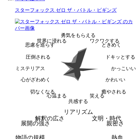
スターフォックス ゼロ ザ・バトル・ビギンズ
勇気をもらえる
世界に浸れる
ワクワクする
思慮を巡らす
ときめく
圧倒される
ドキッとする
ミステリアス
かっこいい
心がざわめく
かわいい
切なくなる
癒やされる
心温まる
笑える
共感する
リアリズム
解釈の広さ
文明・時代
展開の強さ
親密さ
物語の規模
熱血