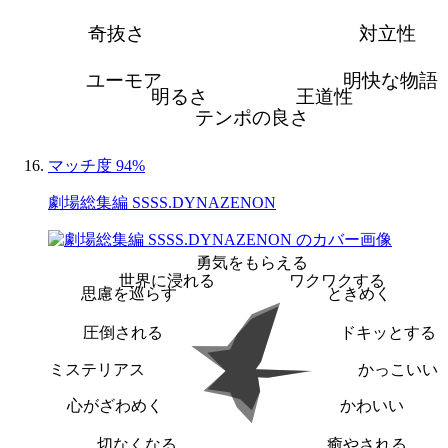
奇抜さ
対立性
ユーモア
明快な物語
明るさ
王道性
テンポの良さ
マッチ度 94%
劇場総集編 SSSS.DYNAZENON
勇気をもらえる
世界に浸れる
ワクワクする
思慮を巡らす
ときめく
圧倒される
ドキッとする
ミステリアス
かっこいい
心がざわめく
かわいい
切なくなる
癒やされる