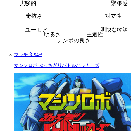
実験的
緊張感
奇抜さ
対立性
ユーモア
明快な物語
明るさ
王道性
テンポの良さ
マッチ度 94%
マシンロボ ぶっちぎりバトルハッカーズ