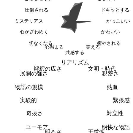
圧倒される
ドキッとする
ミステリアス
かっこいい
心がざわめく
かわいい
切なくなる
癒やされる
心温まる
笑える
共感する
リアリズム
解釈の広さ
文明・時代
展開の強さ
親密さ
物語の規模
熱血
実験的
緊張感
奇抜さ
対立性
ユーモア
明快な物語
明るさ
王道性