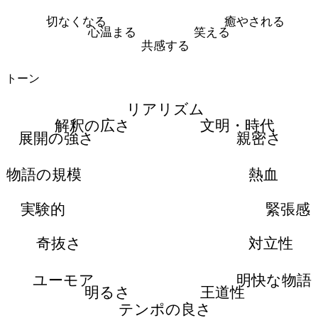
切なくなる
癒やされる
心温まる
笑える
共感する
トーン
リアリズム
解釈の広さ
文明・時代
展開の強さ
親密さ
物語の規模
熱血
実験的
緊張感
奇抜さ
対立性
ユーモア
明快な物語
明るさ
王道性
テンポの良さ