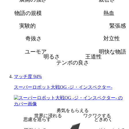
物語の規模
熱血
実験的
緊張感
奇抜さ
対立性
ユーモア
明快な物語
明るさ
王道性
テンポの良さ
マッチ度 94%
スーパーロボット大戦OG -ジ・インスペクター-
勇気をもらえる
世界に浸れる
ワクワクする
思慮を巡らす
ときめく