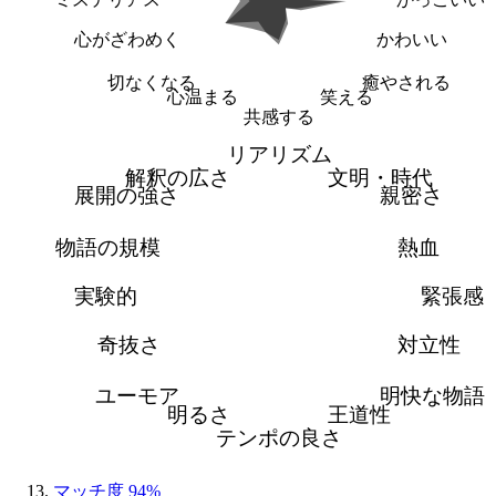
心がざわめく
かわいい
切なくなる
癒やされる
心温まる
笑える
共感する
リアリズム
解釈の広さ
文明・時代
展開の強さ
親密さ
物語の規模
熱血
実験的
緊張感
奇抜さ
対立性
ユーモア
明快な物語
明るさ
王道性
テンポの良さ
マッチ度 94%