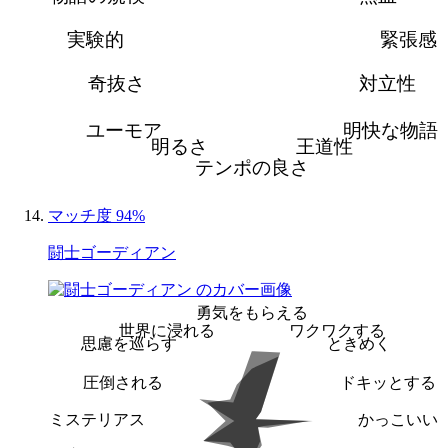
実験的
緊張感
奇抜さ
対立性
ユーモア
明快な物語
明るさ
王道性
テンポの良さ
マッチ度 94%
闘士ゴーディアン
勇気をもらえる
世界に浸れる
ワクワクする
思慮を巡らす
ときめく
圧倒される
ドキッとする
ミステリアス
かっこいい