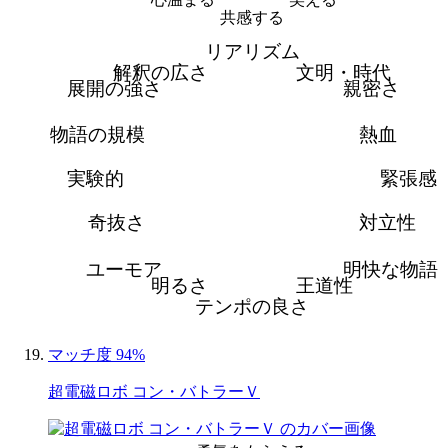
共感する
リアリズム
解釈の広さ
文明・時代
展開の強さ
親密さ
物語の規模
熱血
実験的
緊張感
奇抜さ
対立性
ユーモア
明快な物語
明るさ
王道性
テンポの良さ
マッチ度 94%
超電磁ロボ コン・バトラーＶ