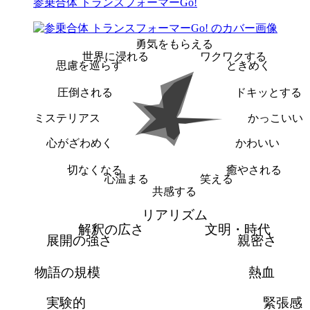
参乗合体 トランスフォーマーGo!
勇気をもらえる
世界に浸れる
ワクワクする
思慮を巡らす
ときめく
圧倒される
ドキッとする
ミステリアス
かっこいい
心がざわめく
かわいい
切なくなる
癒やされる
心温まる
笑える
共感する
リアリズム
解釈の広さ
文明・時代
展開の強さ
親密さ
物語の規模
熱血
実験的
緊張感