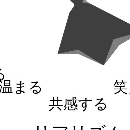
る
温まる
笑
共感する