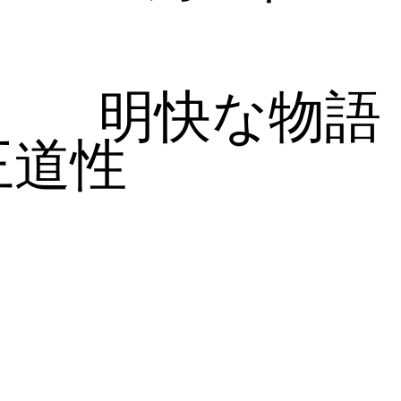
明快な物語
王道性