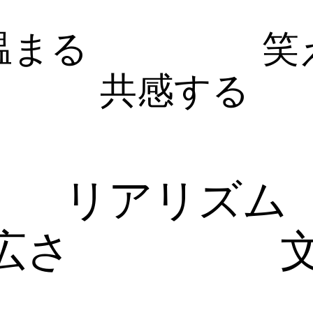
温まる
笑
共感する
リアリズム
広さ