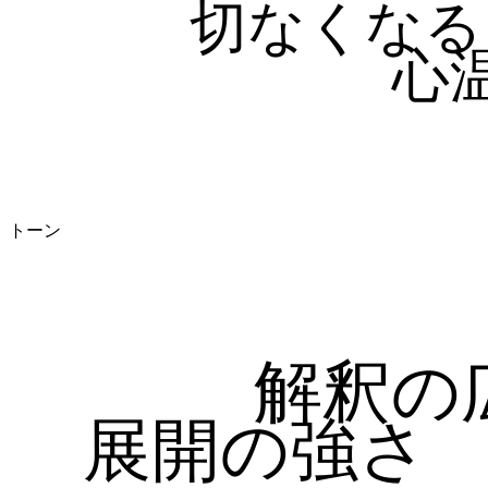
切なくなる
心
トーン
解釈の
展開の強さ