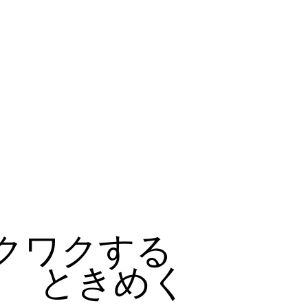
クワクする
ときめく