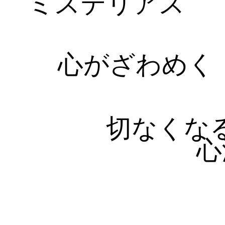
ミステリアス
心がざわめく
切なくな
心