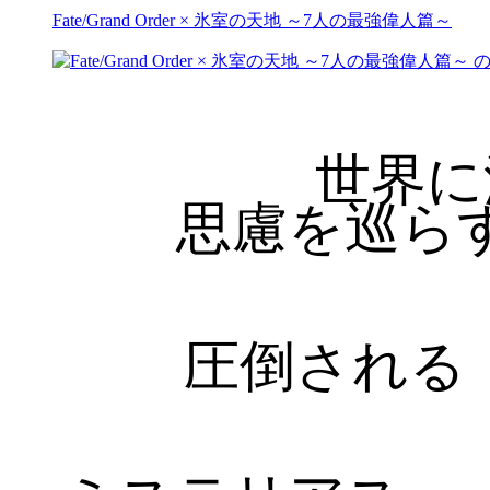
Fate/Grand Order × 氷室の天地 ～7人の最強偉人篇～
世界に
思慮を巡ら
圧倒される