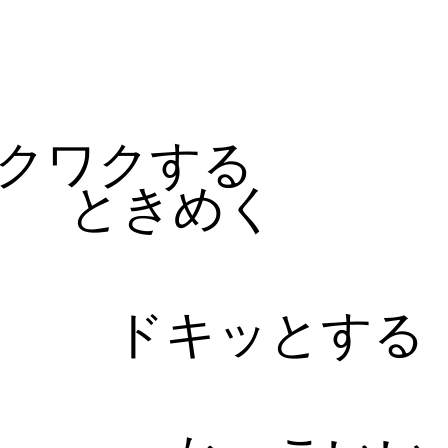
る
クワクする
ときめく
ドキッとする