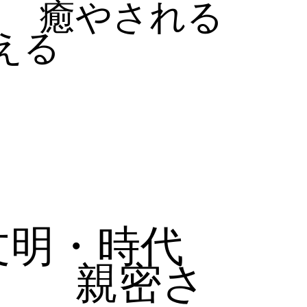
癒やされる
える
文明・時代
親密さ