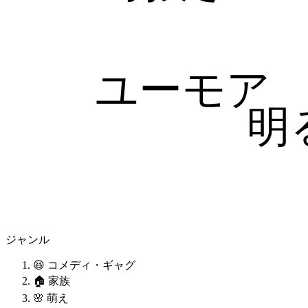
ユーモア
明
ジャンル
😆 コメディ・ギャグ
🏠 家族
🌸 萌え