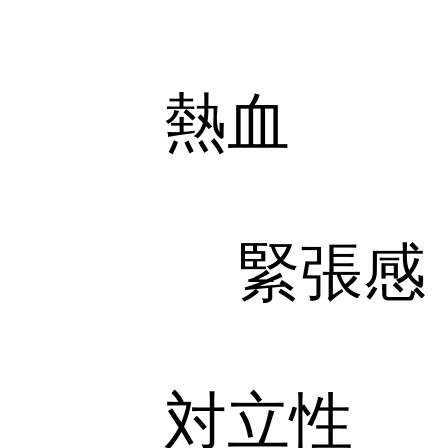
熱血
緊張感
対立性