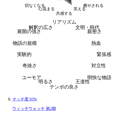
切なくなる
癒やされる
心温まる
笑える
共感する
リアリズム
解釈の広さ
文明・時代
展開の強さ
親密さ
物語の規模
熱血
実験的
緊張感
奇抜さ
対立性
ユーモア
明快な物語
明るさ
王道性
テンポの良さ
マッチ度 93%
ウィッチウォッチ 第2期