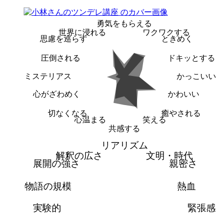
勇気をもらえる
世界に浸れる
ワクワクする
思慮を巡らす
ときめく
圧倒される
ドキッとする
ミステリアス
かっこいい
心がざわめく
かわいい
切なくなる
癒やされる
心温まる
笑える
共感する
リアリズム
解釈の広さ
文明・時代
展開の強さ
親密さ
物語の規模
熱血
実験的
緊張感