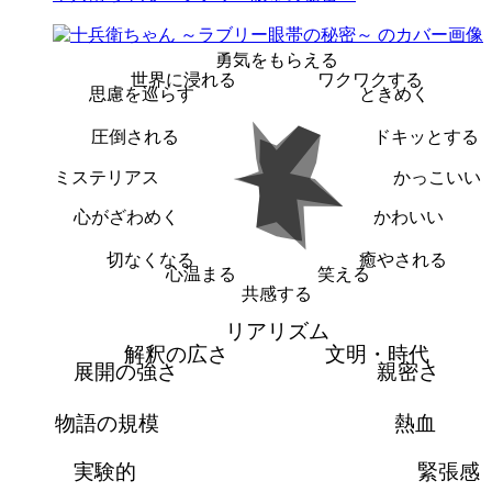
勇気をもらえる
世界に浸れる
ワクワクする
思慮を巡らす
ときめく
圧倒される
ドキッとする
ミステリアス
かっこいい
心がざわめく
かわいい
切なくなる
癒やされる
心温まる
笑える
共感する
リアリズム
解釈の広さ
文明・時代
展開の強さ
親密さ
物語の規模
熱血
実験的
緊張感