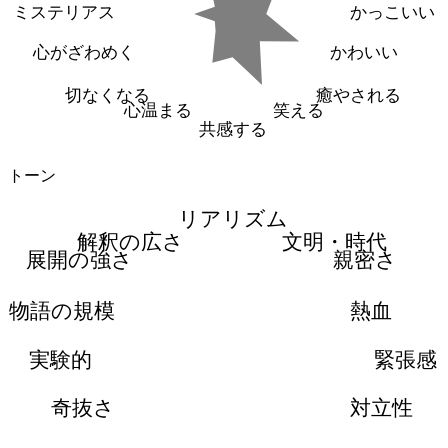
ミステリアス
かっこいい
心がざわめく
かわいい
切なくなる
癒やされる
心温まる
笑える
共感する
トーン
リアリズム
解釈の広さ
文明・時代
展開の強さ
親密さ
物語の規模
熱血
実験的
緊張感
奇抜さ
対立性