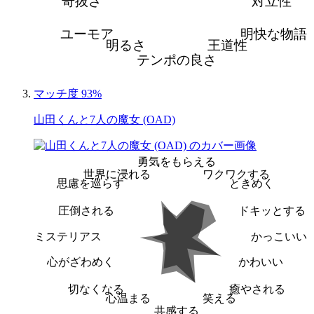
奇抜さ
対立性
ユーモア
明快な物語
明るさ
王道性
テンポの良さ
マッチ度 93%
山田くんと7人の魔女 (OAD)
勇気をもらえる
世界に浸れる
ワクワクする
思慮を巡らす
ときめく
圧倒される
ドキッとする
ミステリアス
かっこいい
心がざわめく
かわいい
切なくなる
癒やされる
心温まる
笑える
共感する