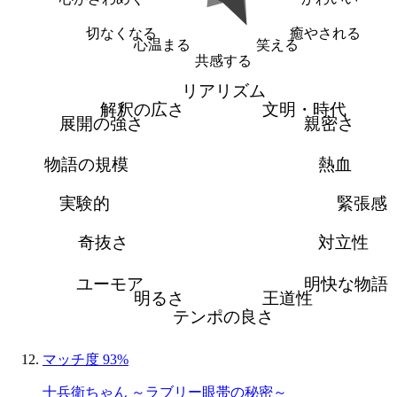
切なくなる
癒やされる
心温まる
笑える
共感する
リアリズム
解釈の広さ
文明・時代
展開の強さ
親密さ
物語の規模
熱血
実験的
緊張感
奇抜さ
対立性
ユーモア
明快な物語
明るさ
王道性
テンポの良さ
マッチ度 93%
十兵衛ちゃん ～ラブリー眼帯の秘密～