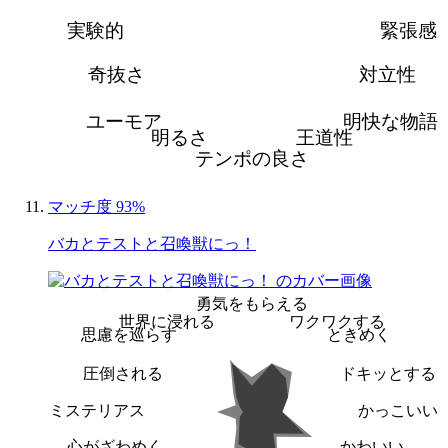
実験的
緊張感
奇抜さ
対立性
ユーモア
明快な物語
明るさ
王道性
テンポの良さ
マッチ度 93%
バカとテストと召喚獣にっ！
勇気をもらえる
世界に浸れる
ワクワクする
思慮を巡らす
ときめく
圧倒される
ドキッとする
ミステリアス
かっこいい
心がざわめく
かわいい