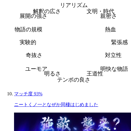
リアリズム
解釈の広さ
文明・時代
展開の強さ
親密さ
物語の規模
熱血
実験的
緊張感
奇抜さ
対立性
ユーモア
明快な物語
明るさ
王道性
テンポの良さ
マッチ度 93%
ニートくノ一となぜか同棲はじめました