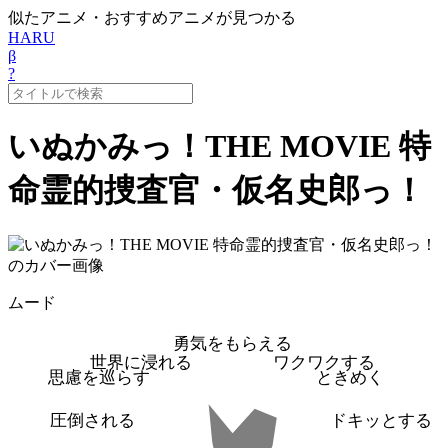
似たアニメ・おすすめアニメが見つかる
HARU
β
?
いぬかみっ！THE MOVIE 特
命霊的捜査官・仮名史郎っ！
ムード
勇気をもらえる
世界に浸れる
ワクワクする
思慮を巡らす
ときめく
圧倒される
ドキッとする