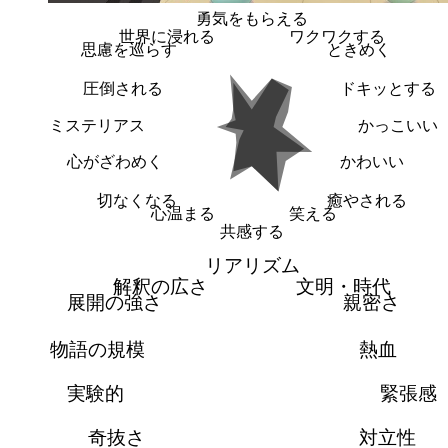
勇気をもらえる
世界に浸れる
ワクワクする
思慮を巡らす
ときめく
圧倒される
ドキッとする
ミステリアス
かっこいい
心がざわめく
かわいい
切なくなる
癒やされる
心温まる
笑える
共感する
リアリズム
解釈の広さ
文明・時代
展開の強さ
親密さ
物語の規模
熱血
実験的
緊張感
奇抜さ
対立性