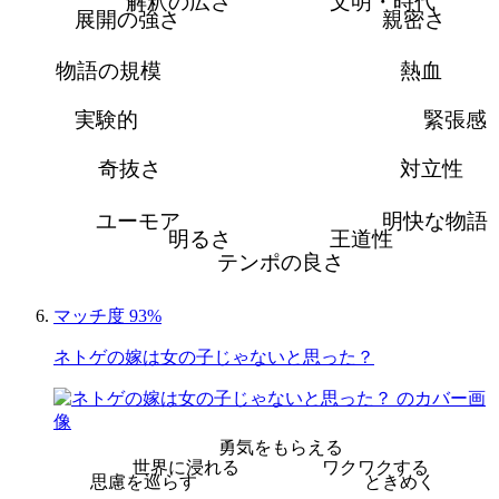
解釈の広さ
文明・時代
展開の強さ
親密さ
物語の規模
熱血
実験的
緊張感
奇抜さ
対立性
ユーモア
明快な物語
明るさ
王道性
テンポの良さ
マッチ度 93%
ネトゲの嫁は女の子じゃないと思った？
勇気をもらえる
世界に浸れる
ワクワクする
思慮を巡らす
ときめく