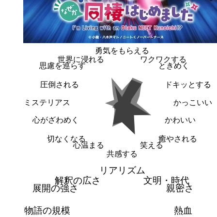
勇気をもらえる
世界に浸れる
ワクワクする
思慮を巡らす
ときめく
圧倒される
ドキッとする
ミステリアス
かっこいい
心がざわめく
かわいい
切なくなる
癒やされる
心温まる
笑える
共感する
リアリズム
解釈の広さ
文明・時代
展開の強さ
親密さ
物語の規模
熱血