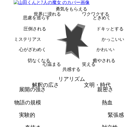
勇気をもらえる
世界に浸れる
ワクワクする
思慮を巡らす
ときめく
圧倒される
ドキッとする
ミステリアス
かっこいい
心がざわめく
かわいい
切なくなる
癒やされる
心温まる
笑える
共感する
リアリズム
解釈の広さ
文明・時代
展開の強さ
親密さ
物語の規模
熱血
実験的
緊張感