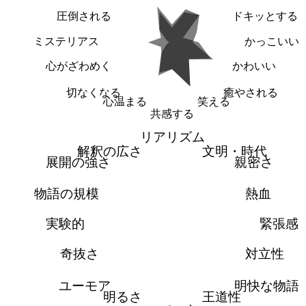
圧倒される
ドキッとする
ミステリアス
かっこいい
心がざわめく
かわいい
切なくなる
癒やされる
心温まる
笑える
共感する
リアリズム
解釈の広さ
文明・時代
展開の強さ
親密さ
物語の規模
熱血
実験的
緊張感
奇抜さ
対立性
ユーモア
明快な物語
明るさ
王道性