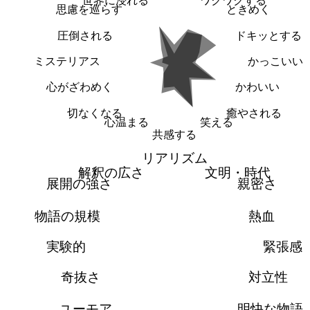
思慮を巡らす
ときめく
圧倒される
ドキッとする
ミステリアス
かっこいい
心がざわめく
かわいい
切なくなる
癒やされる
心温まる
笑える
共感する
リアリズム
解釈の広さ
文明・時代
展開の強さ
親密さ
物語の規模
熱血
実験的
緊張感
奇抜さ
対立性
ユーモア
明快な物語