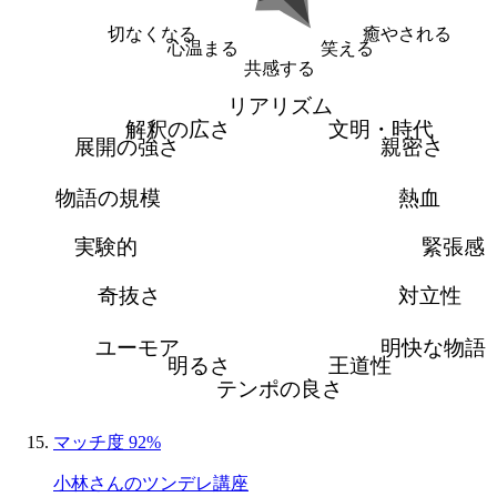
切なくなる
癒やされる
心温まる
笑える
共感する
リアリズム
解釈の広さ
文明・時代
展開の強さ
親密さ
物語の規模
熱血
実験的
緊張感
奇抜さ
対立性
ユーモア
明快な物語
明るさ
王道性
テンポの良さ
マッチ度 92%
小林さんのツンデレ講座