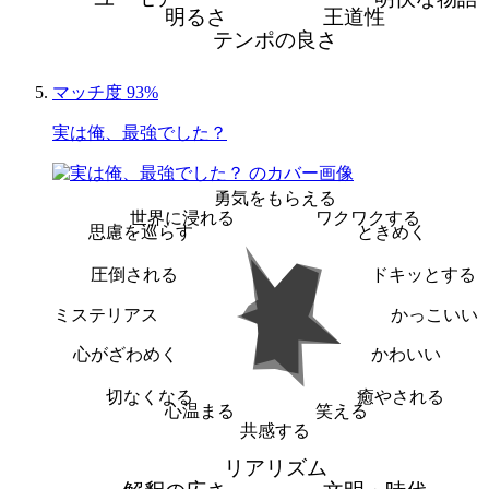
明るさ
王道性
テンポの良さ
マッチ度 93%
実は俺、最強でした？
勇気をもらえる
世界に浸れる
ワクワクする
思慮を巡らす
ときめく
圧倒される
ドキッとする
ミステリアス
かっこいい
心がざわめく
かわいい
切なくなる
癒やされる
心温まる
笑える
共感する
リアリズム