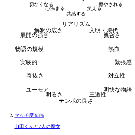
切なくなる
癒やされる
心温まる
笑える
共感する
リアリズム
解釈の広さ
文明・時代
展開の強さ
親密さ
物語の規模
熱血
実験的
緊張感
奇抜さ
対立性
ユーモア
明快な物語
明るさ
王道性
テンポの良さ
マッチ度 93%
山田くんと7人の魔女