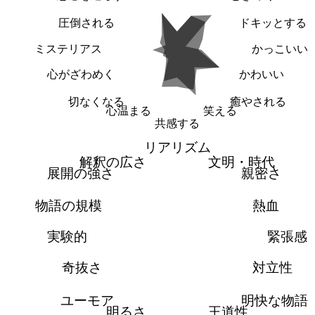
圧倒される
ドキッとする
ミステリアス
かっこいい
心がざわめく
かわいい
切なくなる
癒やされる
心温まる
笑える
共感する
リアリズム
解釈の広さ
文明・時代
展開の強さ
親密さ
物語の規模
熱血
実験的
緊張感
奇抜さ
対立性
ユーモア
明快な物語
明るさ
王道性