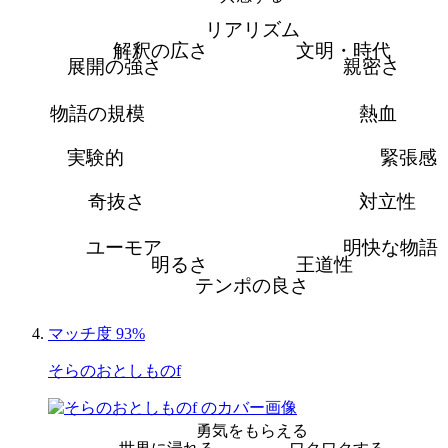
リアリズム
解釈の広さ
文明・時代
展開の強さ
親密さ
物語の規模
熱血
実験的
緊張感
奇抜さ
対立性
ユーモア
明快な物語
明るさ
王道性
テンポの良さ
マッチ度 93%
そらのおとしものf
勇気をもらえる
世界に浸れる
ワクワクする