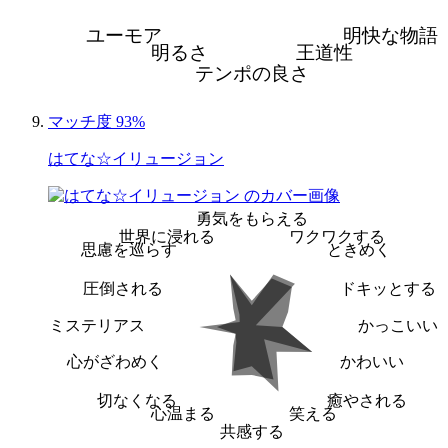
ユーモア
明快な物語
明るさ
王道性
テンポの良さ
マッチ度 93%
はてな☆イリュージョン
勇気をもらえる
世界に浸れる
ワクワクする
思慮を巡らす
ときめく
圧倒される
ドキッとする
ミステリアス
かっこいい
心がざわめく
かわいい
切なくなる
癒やされる
心温まる
笑える
共感する