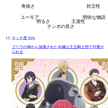
奇抜さ
対立性
ユーモア
明快な物語
明るさ
王道性
テンポの良さ
マッチ度 93%
ゴリラの神から加護された令嬢は王立騎士団で可愛が
られる