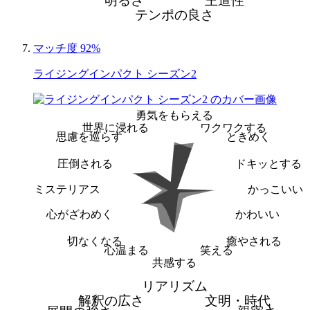
明るさ
王道性
テンポの良さ
マッチ度 92%
ライジングインパクト シーズン2
勇気をもらえる
世界に浸れる
ワクワクする
思慮を巡らす
ときめく
圧倒される
ドキッとする
ミステリアス
かっこいい
心がざわめく
かわいい
切なくなる
癒やされる
心温まる
笑える
共感する
リアリズム
解釈の広さ
文明・時代