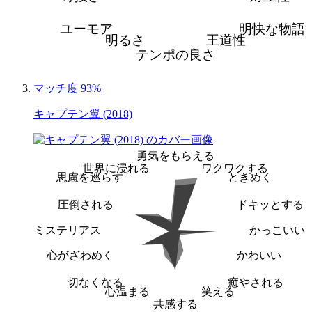
ユーモア
明快な物語
明るさ
王道性
テンポの良さ
マッチ度 93%
キャプテン翼 (2018)
勇気をもらえる
世界に浸れる
ワクワクする
思慮を巡らす
ときめく
圧倒される
ドキッとする
ミステリアス
かっこいい
心がざわめく
かわいい
切なくなる
癒やされる
心温まる
笑える
共感する