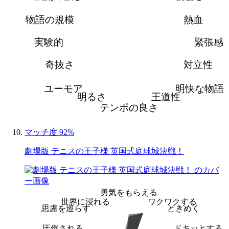
物語の規模
熱血
実験的
緊張感
奇抜さ
対立性
ユーモア
明快な物語
明るさ
王道性
テンポの良さ
マッチ度 92%
劇場版 テニスの王子様 英国式庭球城決戦！
勇気をもらえる
世界に浸れる
ワクワクする
思慮を巡らす
ときめく
圧倒される
ドキッとする