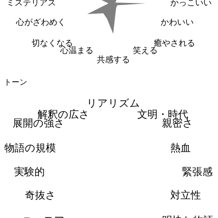
ミステリアス
かっこいい
心がざわめく
かわいい
切なくなる
癒やされる
心温まる
笑える
共感する
トーン
リアリズム
解釈の広さ
文明・時代
展開の強さ
親密さ
物語の規模
熱血
実験的
緊張感
奇抜さ
対立性