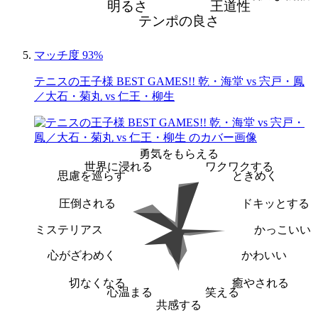
明るさ
王道性
テンポの良さ
マッチ度 93%
テニスの王子様 BEST GAMES!! 乾・海堂 vs 宍戸・鳳
／大石・菊丸 vs 仁王・柳生
勇気をもらえる
世界に浸れる
ワクワクする
思慮を巡らす
ときめく
圧倒される
ドキッとする
ミステリアス
かっこいい
心がざわめく
かわいい
切なくなる
癒やされる
心温まる
笑える
共感する