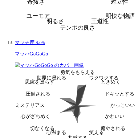
奇抜さ
対立性
ユーモア
明快な物語
明るさ
王道性
テンポの良さ
マッチ度 92%
マッハGoGoGo
勇気をもらえる
世界に浸れる
ワクワクする
思慮を巡らす
ときめく
圧倒される
ドキッとする
ミステリアス
かっこいい
心がざわめく
かわいい
切なくなる
癒やされる
心温まる
笑える
共感する