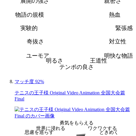
展開の強さ
親密さ
物語の規模
熱血
実験的
緊張感
奇抜さ
対立性
ユーモア
明快な物語
明るさ
王道性
テンポの良さ
マッチ度 92%
テニスの王子様 Original Video Animation 全国大会篇
Final
勇気をもらえる
世界に浸れる
ワクワクする
思慮を巡らす
ときめく