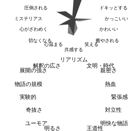
圧倒される
ドキッとする
ミステリアス
かっこいい
心がざわめく
かわいい
切なくなる
癒やされる
心温まる
笑える
共感する
リアリズム
解釈の広さ
文明・時代
展開の強さ
親密さ
物語の規模
熱血
実験的
緊張感
奇抜さ
対立性
ユーモア
明快な物語
明るさ
王道性