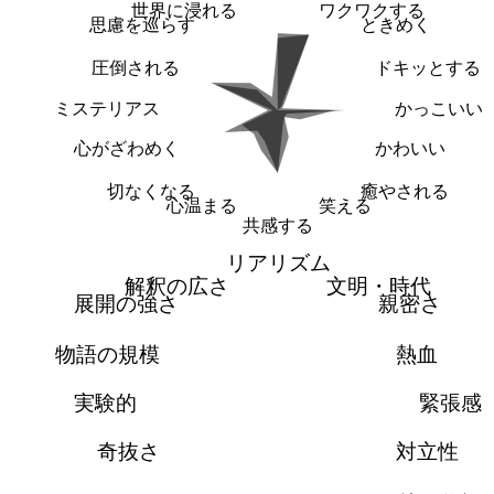
世界に浸れる
ワクワクする
思慮を巡らす
ときめく
圧倒される
ドキッとする
ミステリアス
かっこいい
心がざわめく
かわいい
切なくなる
癒やされる
心温まる
笑える
共感する
リアリズム
解釈の広さ
文明・時代
展開の強さ
親密さ
物語の規模
熱血
実験的
緊張感
奇抜さ
対立性