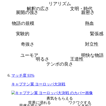
リアリズム
解釈の広さ
文明・時代
展開の強さ
親密さ
物語の規模
熱血
実験的
緊張感
奇抜さ
対立性
ユーモア
明快な物語
明るさ
王道性
テンポの良さ
マッチ度 93%
キャプテン翼 ヨーロッパ大決戦
勇気をもらえる
世界に浸れる
ワクワクする
思慮を巡らす
ときめく