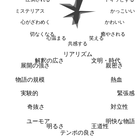
ミステリアス
かっこいい
心がざわめく
かわいい
切なくなる
癒やされる
心温まる
笑える
共感する
リアリズム
解釈の広さ
文明・時代
展開の強さ
親密さ
物語の規模
熱血
実験的
緊張感
奇抜さ
対立性
ユーモア
明快な物語
明るさ
王道性
テンポの良さ