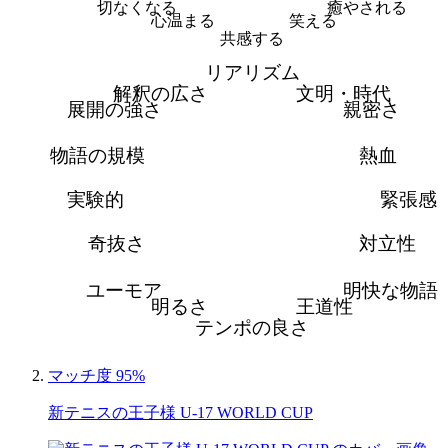
切なくなる
癒やされる
心温まる
笑える
共感する
リアリズム
解釈の広さ
文明・時代
展開の強さ
親密さ
物語の規模
熱血
実験的
緊張感
奇抜さ
対立性
ユーモア
明快な物語
明るさ
王道性
テンポの良さ
マッチ度 95%
新テニスの王子様 U-17 WORLD CUP