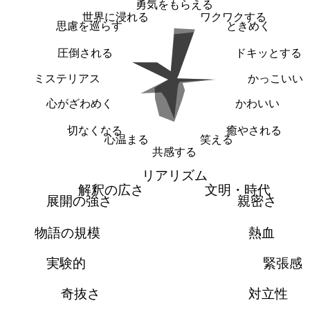
勇気をもらえる
世界に浸れる
ワクワクする
思慮を巡らす
ときめく
圧倒される
ドキッとする
ミステリアス
かっこいい
心がざわめく
かわいい
切なくなる
癒やされる
心温まる
笑える
共感する
リアリズム
解釈の広さ
文明・時代
展開の強さ
親密さ
物語の規模
熱血
実験的
緊張感
奇抜さ
対立性