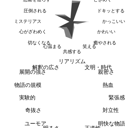
圧倒される
ドキッとする
ミステリアス
かっこいい
心がざわめく
かわいい
切なくなる
癒やされる
心温まる
笑える
共感する
リアリズム
解釈の広さ
文明・時代
展開の強さ
親密さ
物語の規模
熱血
実験的
緊張感
奇抜さ
対立性
ユーモア
明快な物語