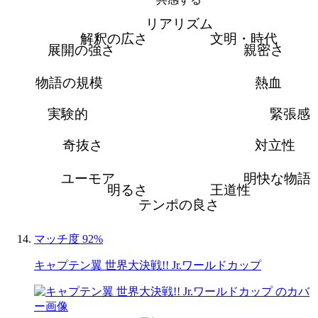
リアリズム
解釈の広さ
文明・時代
展開の強さ
親密さ
物語の規模
熱血
実験的
緊張感
奇抜さ
対立性
ユーモア
明快な物語
明るさ
王道性
テンポの良さ
マッチ度 92%
キャプテン翼 世界大決戦!! Jr.ワールドカップ