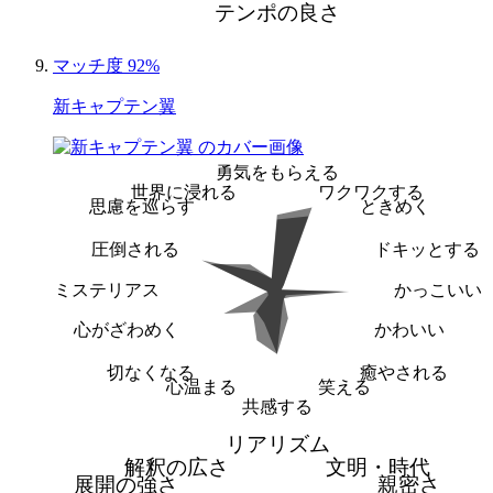
テンポの良さ
マッチ度 92%
新キャプテン翼
勇気をもらえる
世界に浸れる
ワクワクする
思慮を巡らす
ときめく
圧倒される
ドキッとする
ミステリアス
かっこいい
心がざわめく
かわいい
切なくなる
癒やされる
心温まる
笑える
共感する
リアリズム
解釈の広さ
文明・時代
展開の強さ
親密さ