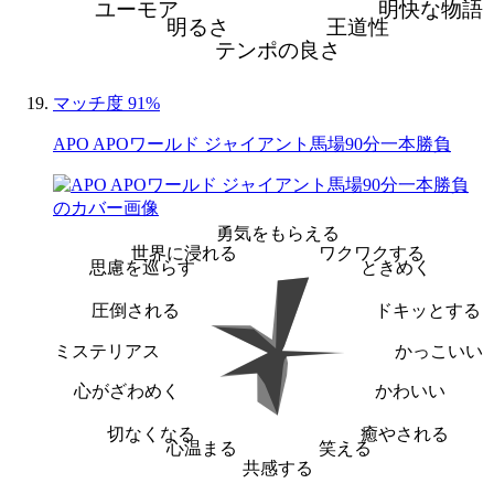
ユーモア
明快な物語
明るさ
王道性
テンポの良さ
マッチ度 91%
APO APOワールド ジャイアント馬場90分一本勝負
勇気をもらえる
世界に浸れる
ワクワクする
思慮を巡らす
ときめく
圧倒される
ドキッとする
ミステリアス
かっこいい
心がざわめく
かわいい
切なくなる
癒やされる
心温まる
笑える
共感する