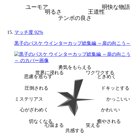
ユーモア
明快な物語
明るさ
王道性
テンポの良さ
マッチ度 92%
黒子のバスケ ウインターカップ総集編 ～扉の向こう～
勇気をもらえる
世界に浸れる
ワクワクする
思慮を巡らす
ときめく
圧倒される
ドキッとする
ミステリアス
かっこいい
心がざわめく
かわいい
切なくなる
癒やされる
心温まる
笑える
共感する