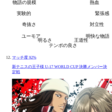
物語の規模
熱血
実験的
緊張感
奇抜さ
対立性
ユーモア
明快な物語
明るさ
王道性
テンポの良さ
マッチ度 92%
新テニスの王子様 U-17 WORLD CUP 決勝メンバー決
定戦