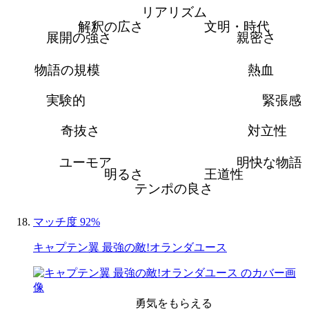
リアリズム
解釈の広さ
文明・時代
展開の強さ
親密さ
物語の規模
熱血
実験的
緊張感
奇抜さ
対立性
ユーモア
明快な物語
明るさ
王道性
テンポの良さ
マッチ度 92%
キャプテン翼 最強の敵!オランダユース
勇気をもらえる