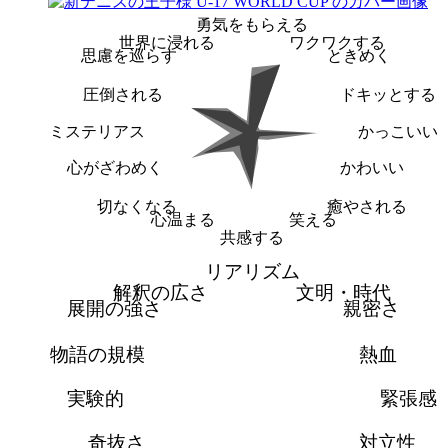
勇気をもらえる
世界に浸れる
ワクワクする
思慮を巡らす
ときめく
圧倒される
ドキッとする
ミステリアス
かっこいい
心がざわめく
かわいい
切なくなる
癒やされる
心温まる
笑える
共感する
リアリズム
解釈の広さ
文明・時代
展開の強さ
親密さ
物語の規模
熱血
実験的
緊張感
奇抜さ
対立性