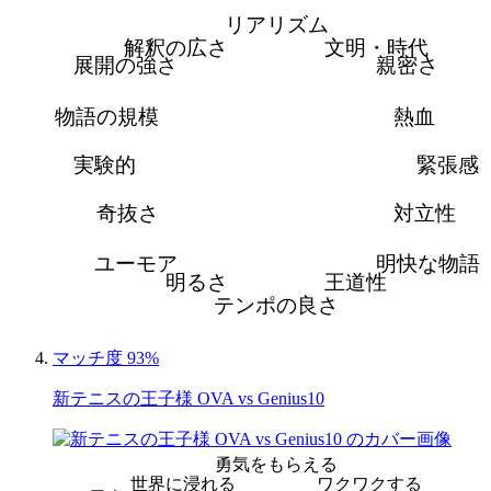
リアリズム
解釈の広さ
文明・時代
展開の強さ
親密さ
物語の規模
熱血
実験的
緊張感
奇抜さ
対立性
ユーモア
明快な物語
明るさ
王道性
テンポの良さ
マッチ度 93%
新テニスの王子様 OVA vs Genius10
勇気をもらえる
世界に浸れる
ワクワクする