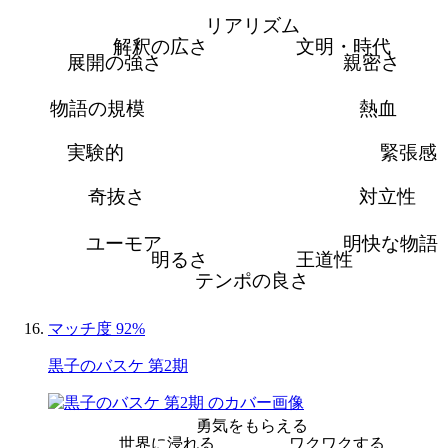
リアリズム
解釈の広さ
文明・時代
展開の強さ
親密さ
物語の規模
熱血
実験的
緊張感
奇抜さ
対立性
ユーモア
明快な物語
明るさ
王道性
テンポの良さ
マッチ度 92%
黒子のバスケ 第2期
勇気をもらえる
世界に浸れる
ワクワクする