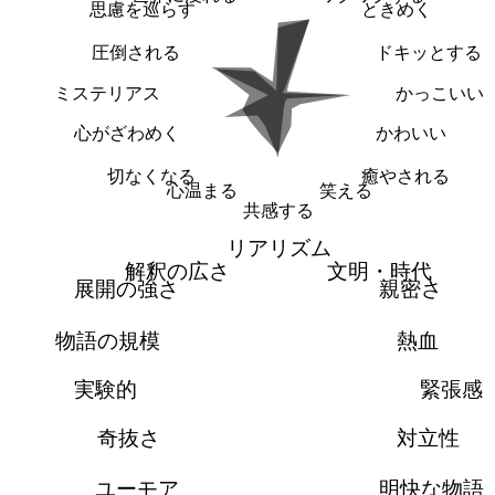
思慮を巡らす
ときめく
圧倒される
ドキッとする
ミステリアス
かっこいい
心がざわめく
かわいい
切なくなる
癒やされる
心温まる
笑える
共感する
リアリズム
解釈の広さ
文明・時代
展開の強さ
親密さ
物語の規模
熱血
実験的
緊張感
奇抜さ
対立性
ユーモア
明快な物語