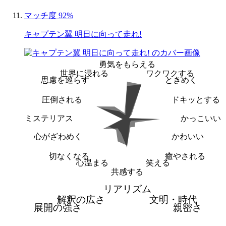
マッチ度 92%
キャプテン翼 明日に向って走れ!
勇気をもらえる
世界に浸れる
ワクワクする
思慮を巡らす
ときめく
圧倒される
ドキッとする
ミステリアス
かっこいい
心がざわめく
かわいい
切なくなる
癒やされる
心温まる
笑える
共感する
リアリズム
解釈の広さ
文明・時代
展開の強さ
親密さ