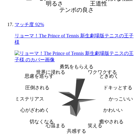
明るさ
王道性
テンポの良さ
マッチ度 92%
リョーマ！The Prince of Tennis 新生劇場版テニスの王子
様
勇気をもらえる
世界に浸れる
ワクワクする
思慮を巡らす
ときめく
圧倒される
ドキッとする
ミステリアス
かっこいい
心がざわめく
かわいい
切なくなる
癒やされる
心温まる
笑える
共感する