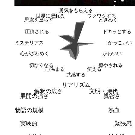
勇気をもらえる
世界に浸れる
ワクワクする
思慮を巡らす
ときめく
圧倒される
ドキッとする
ミステリアス
かっこいい
心がざわめく
かわいい
切なくなる
癒やされる
心温まる
笑える
共感する
リアリズム
解釈の広さ
文明・時代
展開の強さ
親密さ
物語の規模
熱血
実験的
緊張感