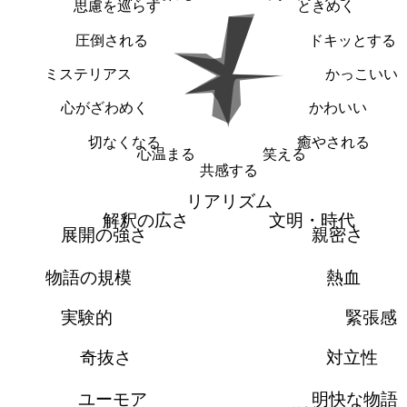
思慮を巡らす
ときめく
圧倒される
ドキッとする
ミステリアス
かっこいい
心がざわめく
かわいい
切なくなる
癒やされる
心温まる
笑える
共感する
リアリズム
解釈の広さ
文明・時代
展開の強さ
親密さ
物語の規模
熱血
実験的
緊張感
奇抜さ
対立性
ユーモア
明快な物語